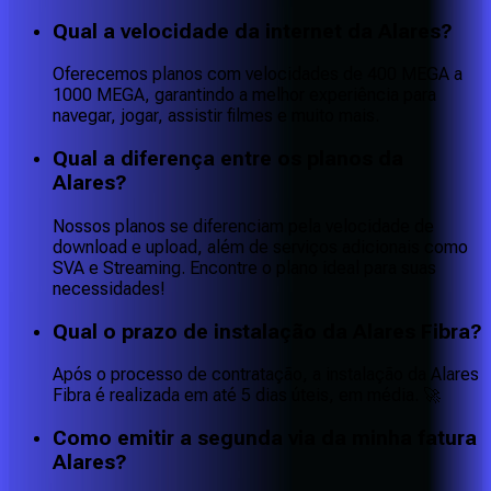
Qual a velocidade da internet da Alares?
Oferecemos planos com velocidades de 400 MEGA a
1000 MEGA, garantindo a melhor experiência para
navegar, jogar, assistir filmes e muito mais.
Qual a diferença entre os planos da
Alares?
Nossos planos se diferenciam pela velocidade de
download e upload, além de serviços adicionais como
SVA e Streaming. Encontre o plano ideal para suas
necessidades!
Qual o prazo de instalação da Alares Fibra?
Após o processo de contratação, a instalação da Alares
Fibra é realizada em até 5 dias úteis, em média. 🚀
Como emitir a segunda via da minha fatura
Alares?