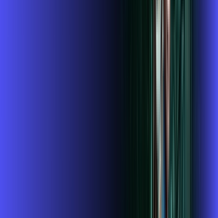
,
99
/MÊS
Contratar Agora
1GIGA+HBO+ALARES PLAY
Por:
R$
119
,
99
/MÊS
Contratar Agora
1 GIGA+DISNEY PADRÃO
Por:
R$
109
,
99
/MÊS