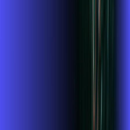
Wi-fi de alta performance para curtir e compartilhar à vontade