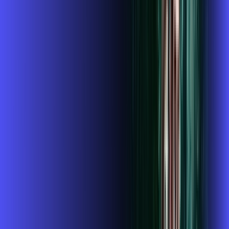
Instalação gratuita
O Melhor Wi-Fi do mercado
Assinaturas inclusas:
globoplay
conta outra
ubook go
*Confira as condições dessa oferta +
de
R$ 124,99
/mês
por:
R$