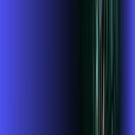
Assista filmes e séries em 4k sem interrupções