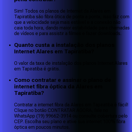
Sim! Todos os planos de Internet da Alares em
Tapiratiba são fibra ótica de ponta a ponta, isso faz com
que a velocidade seja mais estável e a conexão não
caia toda hora, dando maior estabilidade para chamadas
de vídeos e para assistir a filmes e fazer downloads.
Quanto custa a instalação dos planos
Internet Alares em Tapiratiba?
O valor da taxa de instalação dos planos Internet Alares
em Tapiratiba é grátis.
Como contratar e assinar o plano de
internet fibra óptica da Alares em
Tapiratiba?
Contratar a internet fibra da Alares em Tapiratiba é fácil!
Clique no botão CONTRATAR AGORA, fale no
WhatsApp (19) 99662-3914 ou consulte cobertura pelo
CEP. Escolha seu plano e ative sua internet 100% fibra
óptica em poucos minutos.