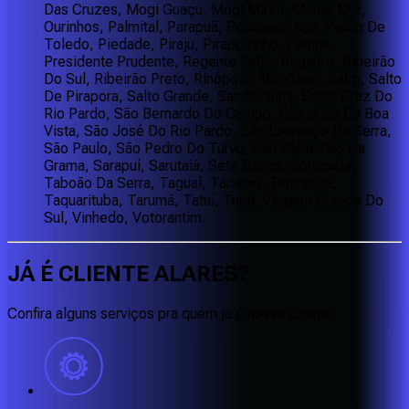
Das Cruzes, Mogi Guaçu, Mogi Mirim, Monte Mor,
Ourinhos, Palmital, Parapuã, Pariquera-Açu, Pedro De
Toledo, Piedade, Piraju, Pirapozinho, Platina,
Presidente Prudente, Regente Feijó, Registro, Ribeirão
Do Sul, Ribeirão Preto, Rinópolis, Rio Claro, Salto, Salto
De Pirapora, Salto Grande, Sandovalina, Santa Cruz Do
Rio Pardo, São Bernardo Do Campo, São João Da Boa
Vista, São José Do Rio Pardo, São Lourenço Da Serra,
São Paulo, São Pedro Do Turvo, São Sebastião Da
Grama, Sarapuí, Sarutaiá, Sete Barras, Sorocaba,
Taboão Da Serra, Taguaí, Tambaú, Tapiratiba,
Taquarituba, Tarumã, Tatuí, Tupã, Vargem Grande Do
Sul, Vinhedo, Votorantim.
JÁ É CLIENTE
ALARES
?
Confira alguns serviços pra quem ja é nosso cliente: