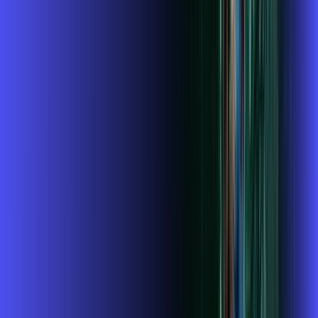
Contratar Agora
OS MELHORES APPS INCLUSOS NO
SEU
PLANO DE INTERNET
Globoplay
ubook go
conta outra vez
globoplay
Assine Internet Fibra Alares em
Tapiratiba