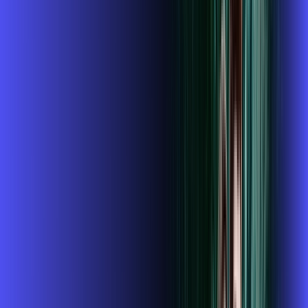
ubook go
conta outra
*Confira as condições dessa oferta +
de
R$ 104,99
/mês
por:
R$
89
,
99
/MÊS
Contratar Agora
Contratar Agora
800 MEGA
INTERNET + GLOBOPLAY
Benefícios: