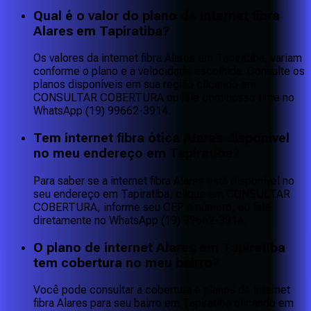
Qual é o valor do plano de internet fibra
Alares em Tapiratiba?
Os valores da internet fibra Alares em Tapiratiba, variam
conforme o plano e a velocidade escolhida. Consulte os
planos disponíveis em sua região clicando em
CONSULTAR COBERTURA ou fale com nosso time no
WhatsApp (19) 99662-3914.
Tem internet fibra ótica Alares disponível
no meu endereço em Tapiratiba?
Para saber se a internet fibra Alares está disponível no
seu endereço em Tapiratiba, clique em CONSULTAR
COBERTURA, informe seu CEP e número, ou fale
diretamente no WhatsApp (19) 99662-3914.
O plano de internet Alares em Tapiratiba
tem cobertura no meu bairro?
Você pode consultar a cobertura e planos de internet
fibra Alares para seu bairro em Tapiratiba clicando em