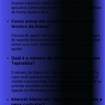
Acesse a área do cliente no nosso site ou baixe o
aplicativo Alares para emitir a segunda via da sua fatura
de forma rápida e fácil.
Como entrar em contato com o suporte
técnico da Alares?
Precisa de ajuda? Entre em contato com nossa equipe
de suporte técnico pelo telefone 0800 042 0101, chat
online ou e-mail. Estamos sempre prontos para te
ajudar!
Qual é o número de telefone da Alares em
Tapiratiba?
O número da Alares em Tapiratiba é (19) 99662-3914,
caso você queira assinar um novo plano. Se você já é
cliente e precisa falar com a central de atendimento ou
solicitar assistência técnica, entre em contato por
ligação ou WhatsApp pelo número 0800 042 0101.
Internet Alares em Tapiratiba é boa? Vale a
pena contratar?