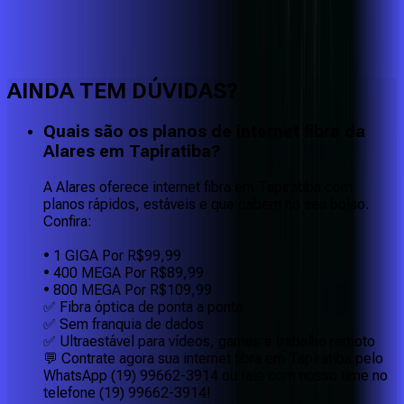
Faça downloads e uploads rápidos e sem quedas
AINDA TEM DÚVIDAS?
Quais são os planos de internet fibra da
Alares em Tapiratiba?
A Alares oferece internet fibra em Tapiratiba com
planos rápidos, estáveis e que cabem no seu bolso.
Confira:
• 1 GIGA Por R$99,99
• 400 MEGA Por R$89,99
• 800 MEGA Por R$109,99
✅ Fibra óptica de ponta a ponta
✅ Sem franquia de dados
✅ Ultraestável para vídeos, games e trabalho remoto
💬 Contrate agora sua internet fibra em Tapiratiba pelo
WhatsApp (19) 99662-3914 ou fale com nosso time no
telefone (19) 99662-3914!