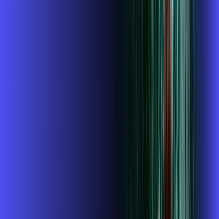
R$ 114,99
/mês
por:
R$
99
,
99
/MÊS
Contratar Agora
Contratar Agora
400 MEGA
INTERNET + ALARES PLAY
Benefícios:
Instalação gratuita
O Melhor Wi-Fi do mercado
Assinaturas inclusas: