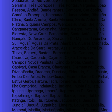
Sebastião Do Rio Verde, São Tomé Das Letras,
Serrania, Três Corações, Três Pontas, Varginha, João
Pessoa, Andirá, Bandeirantes, Cambará, Carlópolis,
Cornélio Procópio, Itambaracá, Jacarezinho, Ribeirão
Claro, Santa Amélia, Santa Mariana, Santo Antônio Da
Platina, Siqueira Campos, Wenceslau Braz, Brejinho,
Canguaretama, Goianinha, Monte Alegre, Natal, Nísia
Floresta, Nova Cruz, Parnamirim, Santo Antônio, São
Gonçalo Do Amarante, São José De Mipibu, Tibau Do
Sul, Aguaí, Águas Da Prata, Alambari, Álvares Machado,
Araçoiaba Da Serra, Araras, Assis, Atibaia, Barra Do
Turvo, Barueri, Bastos, Bernardino De Campos,
Cabreúva, Caconde, Cajamar, Cajati, Campinas,
Campos Novos Paulista, Cândido Mota, Canitar,
Capivari, Casa Branca, Chavantes, Clementina, Cotia,
Divinolândia, Dracena, Duartina, Eldorado, Elias Fausto,
Embu Das Artes, Embu-Guaçu, Espírito Santo Do Pinhal,
Estiva Gerbi, Fartura, Iacri, Ibirarema, Ibiúna, Iguape,
Ilha Comprida, Indaiatuba, Indiana, Inúbia Paulista,
Ipaussu, Iporanga, Itaberá, Itapecerica Da Serra,
Itapetininga, Itapeva, Itapevi, Itararé, Itariri, Itatiba,
Itatinga, Itobi, Itu, Itupeva, Jacupiranga, Jandira,
Jundiaí, Juquiá, Juquitiba, Limeira, Louveira, Lucélia,
Maracaí, Marília, Martinópolis, Miracatu, Mococa, Mogi