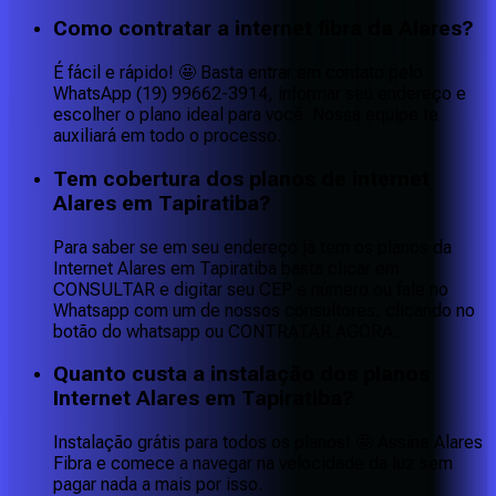
Como contratar a internet fibra da Alares?
É fácil e rápido! 🤩 Basta entrar em contato pelo
WhatsApp (19) 99662-3914, informar seu endereço e
escolher o plano ideal para você. Nossa equipe te
auxiliará em todo o processo.
Tem cobertura dos planos de internet
Alares em Tapiratiba?
Para saber se em seu endereço já tem os planos da
Internet Alares em Tapiratiba basta clicar em
CONSULTAR e digitar seu CEP e número ou fale no
Whatsapp com um de nossos consultores, clicando no
botão do whatsapp ou CONTRATAR AGORA.
Quanto custa a instalação dos planos
Internet Alares em Tapiratiba?
Instalação grátis para todos os planos! 🤩 Assine Alares
Fibra e comece a navegar na velocidade da luz sem
pagar nada a mais por isso.