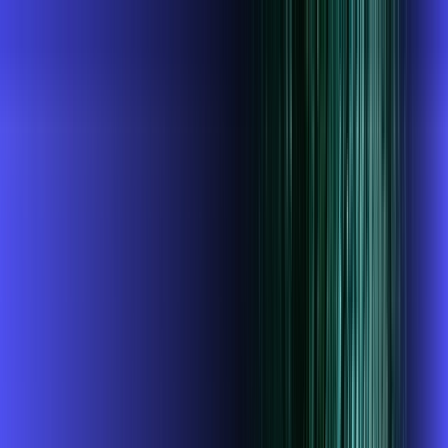
SP - Tapiratiba
Área do cliente
Contratar pelo
WhatsApp
Chat On-line
AZZA INFOVALE AGORA É ALARES,
ULTRA VELOCIDADE 100% FIBRA
MELHOR OFERTA
1 GIGA