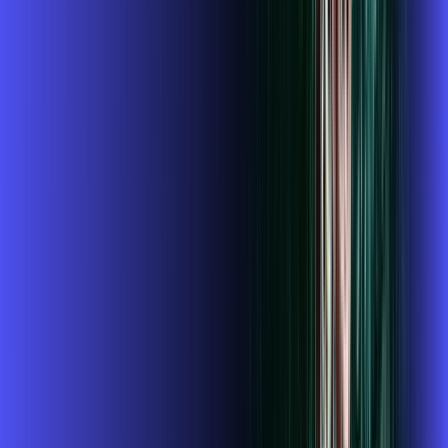
109
,
99
/MÊS
Contratar Agora
Contratar Agora
Consulte as ofertas
para o seu endereço!
CONSULTAR AGORA
CONFIRA OS COMBOS QUE
SELECIONAMOS PARA VOCÊ!
1 GIGA+GLOBOPLAY
Por:
R$
119