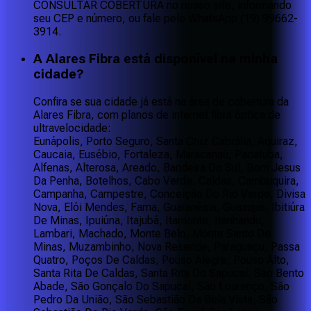
CONSULTAR COBERTURA no nosso site, informando
seu CEP e número, ou fale pelo WhatsApp (19) 99662-
3914.
A Alares Fibra está disponível na minha
cidade?
Confira se sua cidade já está na área de cobertura da
Alares Fibra, com planos de internet fibra óptica de
ultravelocidade:
Eunápolis, Porto Seguro, Santa Cruz Cabrália, Aquiraz,
Caucaia, Eusébio, Fortaleza, Maracanaú, Pacatuba,
Alfenas, Alterosa, Areado, Bandeira Do Sul, Bom Jesus
Da Penha, Botelhos, Cabo Verde, Caldas, Cambuquira,
Campanha, Campestre, Conceição Do Rio Verde, Divisa
Nova, Elói Mendes, Fama, Guaranésia, Guaxupé, Ibitiúra
De Minas, Ipuiúna, Itajubá, Itamonte, Itanhandu,
Lambari, Machado, Monte Belo, Monte Santo De
Minas, Muzambinho, Nova Resende, Paraguaçu, Passa
Quatro, Poços De Caldas, Pouso Alegre, Pouso Alto,
Santa Rita De Caldas, Santa Rita Do Sapucaí, São Bento
Abade, São Gonçalo Do Sapucaí, São Lourenço, São
Pedro Da União, São Sebastião Da Bela Vista, São