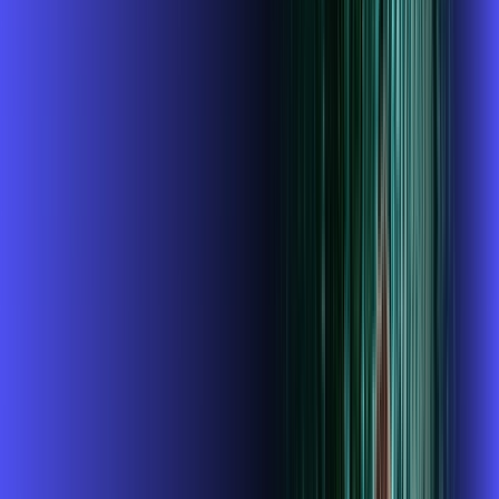
INTERNET + GLOBOPLAY
Benefícios:
Instalação gratuita
O Melhor Wi-Fi do mercado
Assinaturas inclusas:
Globoplay
ubook go
conta outra
*Confira as condições dessa oferta +
de