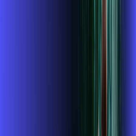
R$ 114,99
/mês
por:
R$
99
,
99
/MÊS
Contratar Agora
Contratar Agora
400 MEGA
INTERNET + ALARES PLAY
Benefícios:
Instalação gratuita
O Melhor Wi-Fi do mercado
Assinaturas inclusas: