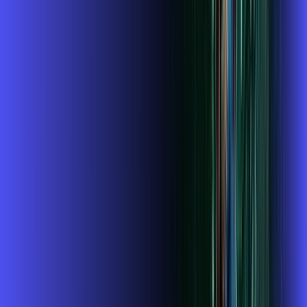
ubook go
conta outra vez
globoplay
Assine Internet Fibra Alares em
Divisa Nova
A internet da Alares em Divisa Nova é muito rápida para você
navegar, assistir a vídeos, ver seus shows preferidos, ouvir
músicas e levar a sua experiência de jogo online a outro nível.
Clique em CONTRATAR AGORA, ou fale com um de nossos
consultores via WhatsApp, e mude de vez para a Alares
Internet Banda Larga.
FALAR COM CONSULTOR