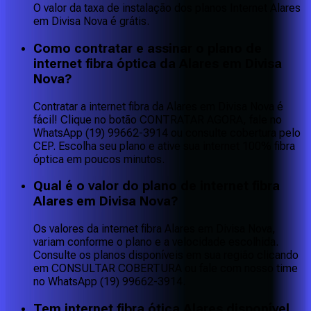
O valor da taxa de instalação dos planos Internet Alares
em Divisa Nova é grátis.
Como contratar e assinar o plano de
internet fibra óptica da Alares em Divisa
Nova?
Contratar a internet fibra da Alares em Divisa Nova é
fácil! Clique no botão CONTRATAR AGORA, fale no
WhatsApp (19) 99662-3914 ou consulte cobertura pelo
CEP. Escolha seu plano e ative sua internet 100% fibra
óptica em poucos minutos.
Qual é o valor do plano de internet fibra
Alares em Divisa Nova?
Os valores da internet fibra Alares em Divisa Nova,
variam conforme o plano e a velocidade escolhida.
Consulte os planos disponíveis em sua região clicando
em CONSULTAR COBERTURA ou fale com nosso time
no WhatsApp (19) 99662-3914.
Tem internet fibra ótica Alares disponível