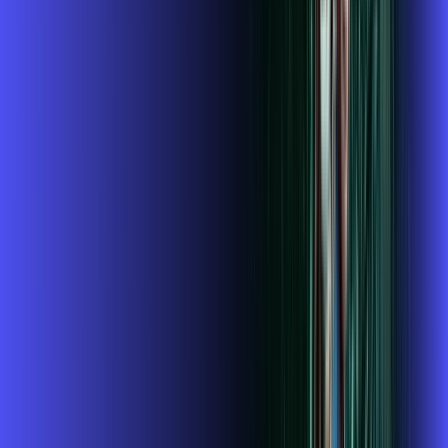
,
99
/MÊS
Contratar Agora
1 GIGA+DISNEY PADRÃO
Por:
R$
109
,
99
/MÊS
Contratar Agora
OS MELHORES APPS INCLUSOS NO
SEU
PLANO DE INTERNET
Globoplay