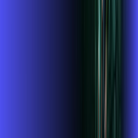
Assista filmes e séries em 4k sem interrupções