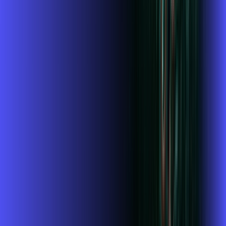
Wi-fi de alta performance para curtir e compartilhar à vontade