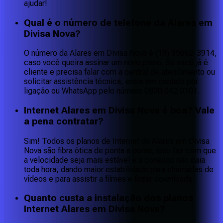
ajudar!
Qual é o número de telefone da Alares em
Divisa Nova?
O número da Alares em Divisa Nova é (19) 99662-3914,
caso você queira assinar um novo plano. Se você já é
cliente e precisa falar com a central de atendimento ou
solicitar assistência técnica, entre em contato por
ligação ou WhatsApp pelo número 0800 042 0101.
Internet Alares em Divisa Nova é boa? Vale
a pena contratar?
Sim! Todos os planos de Internet da Alares em Divisa
Nova são fibra ótica de ponta a ponta, isso faz com que
a velocidade seja mais estável e a conexão não caia
toda hora, dando maior estabilidade para chamadas de
vídeos e para assistir a filmes e fazer downloads.
Quanto custa a instalação dos planos
Internet Alares em Divisa Nova?