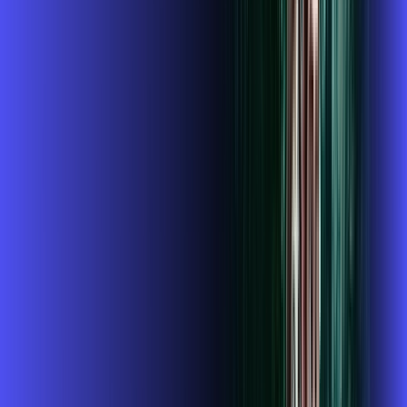
Instalação gratuita
O Melhor Wi-Fi do mercado
Assinaturas inclusas:
globoplay
conta outra
ubook go
*Confira as condições dessa oferta +
de
R$ 124,99
/mês
por:
R$