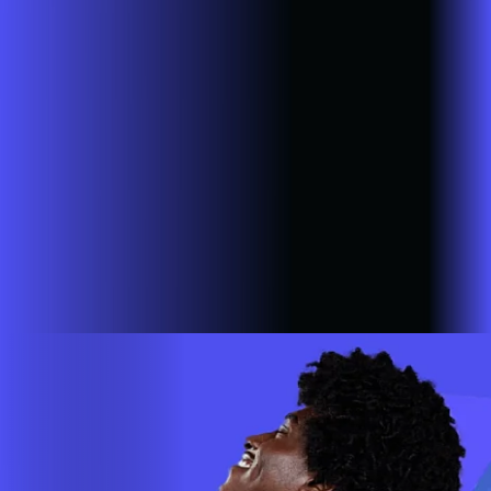
Sandovalina
SP - Santa Cruz do Rio Pardo
SP - São Bernardo
do Campo
SP - São João da Boa Vista
SP - São José do Rio
Pardo
SP - São Lourenço da Serra
SP - São Paulo
SP - São
Pedro do Turvo
SP - São Sebastião da Grama
SP - Sarapuí
SP -
Sarutaiá
SP - Sete Barras
SP - Sorocaba
SP - Taboão da
Serra
SP - Taguaí
SP - Tambaú
SP - Tapiratiba
SP -
Taquarituba
SP - Tarumã
SP - Tatuí
SP - Tupã
SP - Vargem
Grande do Sul
SP - Vinhedo
SP - Votorantim
A AZZA INFOVALE AGORA É ALARES
Estamos em mais de 100 cidades em 6 estados do Brasil,
com a missão de empoderar as pessoas para que possam ir
cada vez mais longe. A nossa ultra banda larga está presente
em mais de 500.000 lares e empresas em todo o país.