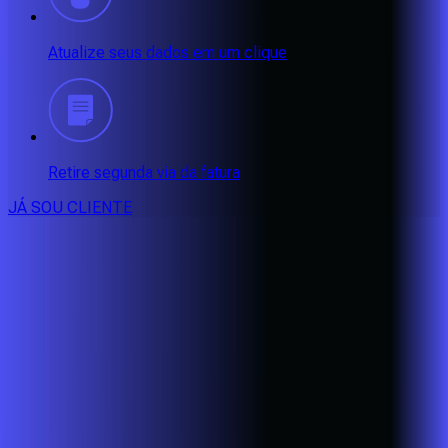
Atualize seus dados em um clique
Retire segunda via da fatura
JÁ SOU CLIENTE
CONSULTE RÁPIDO AS
CIDADES
ATENDIDAS
Clique em sua cidade abaixo e confira as melhores ofertas de
internet fibra da
Alares
BA - Eunápolis
BA - Porto Seguro
BA - Santa Cruz Cabrália
CE -
Aquiraz
CE - Caucaia
CE - Eusébio
CE - Fortaleza
CE -
Maracanaú
CE - Pacatuba
MG - Alfenas
MG - Alterosa
MG -
Areado
MG - Bandeira do Sul
MG - Bom Jesus da Penha
MG -