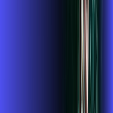
109
,
99
/MÊS
Contratar Agora
Contratar Agora
Consulte as ofertas
para o seu endereço!
CONSULTAR AGORA
CONFIRA OS COMBOS QUE
SELECIONAMOS PARA VOCÊ!
1GIGA+HBO+ALARES PLAY
Por:
R$
119