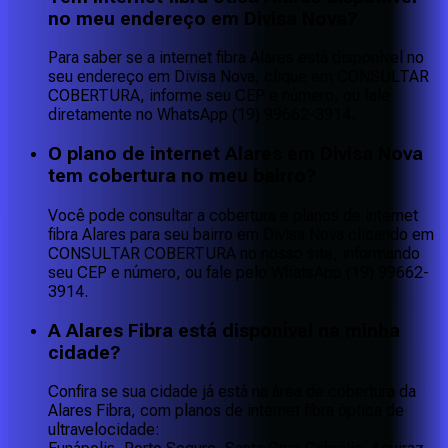
no meu endereço em Divisa Nova?
Para saber se a internet fibra Alares está disponível no
seu endereço em Divisa Nova, clique em CONSULTAR
COBERTURA, informe seu CEP e número, ou fale
diretamente no WhatsApp (19) 99662-3914.
O plano de internet Alares em Divisa Nova
tem cobertura no meu bairro?
Você pode consultar a cobertura e planos de internet
fibra Alares para seu bairro em Divisa Nova clicando em
CONSULTAR COBERTURA no nosso site, informando
seu CEP e número, ou fale pelo WhatsApp (19) 99662-
3914.
A Alares Fibra está disponível na minha
cidade?
Confira se sua cidade já está na área de cobertura da
Alares Fibra, com planos de internet fibra óptica de
ultravelocidade: