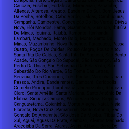
Eunápolis, Porto Seguro, Santa Cruz Cabrália, Aquiraz,
Caucaia, Eusébio, Fortaleza, Maracanaú, Pacatuba,
Alfenas, Alterosa, Areado, Bandeira Do Sul, Bom Jesus
Da Penha, Botelhos, Cabo Verde, Caldas, Cambuquira,
Campanha, Campestre, Conceição Do Rio Verde, Divisa
Nova, Elói Mendes, Fama, Guaranésia, Guaxupé, Ibitiúra
De Minas, Ipuiúna, Itajubá, Itamonte, Itanhandu,
Lambari, Machado, Monte Belo, Monte Santo De
Minas, Muzambinho, Nova Resende, Paraguaçu, Passa
Quatro, Poços De Caldas, Pouso Alegre, Pouso Alto,
Santa Rita De Caldas, Santa Rita Do Sapucaí, São Bento
Abade, São Gonçalo Do Sapucaí, São Lourenço, São
Pedro Da União, São Sebastião Da Bela Vista, São
Sebastião Do Rio Verde, São Tomé Das Letras,
Serrania, Três Corações, Três Pontas, Varginha, João
Pessoa, Andirá, Bandeirantes, Cambará, Carlópolis,
Cornélio Procópio, Itambaracá, Jacarezinho, Ribeirão
Claro, Santa Amélia, Santa Mariana, Santo Antônio Da
Platina, Siqueira Campos, Wenceslau Braz, Brejinho,
Canguaretama, Goianinha, Monte Alegre, Natal, Nísia
Floresta, Nova Cruz, Parnamirim, Santo Antônio, São
Gonçalo Do Amarante, São José De Mipibu, Tibau Do
Sul, Aguaí, Águas Da Prata, Alambari, Álvares Machado,
Araçoiaba Da Serra, Araras, Assis, Atibaia, Barra Do