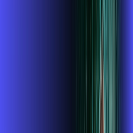
INTERNET + GLOBOPLAY
Benefícios:
Instalação gratuita
O Melhor Wi-Fi do mercado
Assinaturas inclusas:
Globoplay
ubook go
conta outra
*Confira as condições dessa oferta +
de