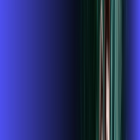
ubook go
conta outra
*Confira as condições dessa oferta +
de
R$ 104,99
/mês
por:
R$
89
,
99
/MÊS
Contratar Agora
Contratar Agora
800 MEGA
INTERNET + GLOBOPLAY
Benefícios: