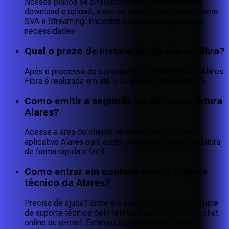
Nossos planos se diferenciam pela velocidade de
download e upload, além de serviços adicionais como
SVA e Streaming. Encontre o plano ideal para suas
necessidades!
Qual o prazo de instalação da Alares Fibra?
Após o processo de contratação, a instalação da Alares
Fibra é realizada em até 5 dias úteis, em média. 🚀
Como emitir a segunda via da minha fatura
Alares?
Acesse a área do cliente no nosso site ou baixe o
aplicativo Alares para emitir a segunda via da sua fatura
de forma rápida e fácil.
Como entrar em contato com o suporte
técnico da Alares?
Precisa de ajuda? Entre em contato com nossa equipe
de suporte técnico pelo telefone 0800 042 0101, chat
online ou e-mail. Estamos sempre prontos para te