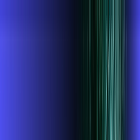
MG - Divisa Nova
Área do cliente
Contratar pelo
WhatsApp
Chat On-line
AZZA INFOVALE AGORA É ALARES,
ULTRA VELOCIDADE 100% FIBRA
MELHOR OFERTA
1 GIGA