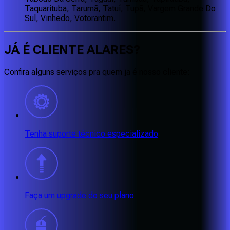
Taquarituba, Tarumã, Tatuí, Tupã, Vargem Grande Do
Sul, Vinhedo, Votorantim.
JÁ É CLIENTE
ALARES
?
Confira alguns serviços pra quem ja é nosso cliente:
Tenha suporte técnico especializado
Faça um upgrade do seu plano