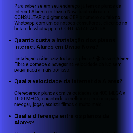
Para saber se em seu endereço já tem os planos da
Internet Alares em Divisa Nova basta clicar em
CONSULTAR e digitar seu CEP e número ou fale no
Whatsapp com um de nossos consultores, clicando no
botão do whatsapp ou CONTRATAR AGORA.
Quanto custa a instalação dos planos
Internet Alares em Divisa Nova?
Instalação grátis para todos os planos! 🤩 Assine Alares
Fibra e comece a navegar na velocidade da luz sem
pagar nada a mais por isso.
Qual a velocidade da internet da Alares?
Oferecemos planos com velocidades de 400 MEGA a
1000 MEGA, garantindo a melhor experiência para
navegar, jogar, assistir filmes e muito mais.
Qual a diferença entre os planos da
Alares?