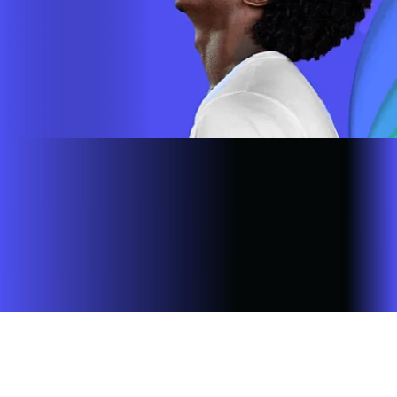
Site desenvolvido e publicado por PSP Intermediação De
Serviços LTDA I 17.082.481/0001-24. Parceiro autorizado
INFOVALE. Uso da marca regulamentado. Todos os direitos
reservados.