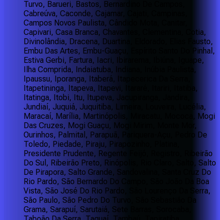
Turvo, Barueri, Bastos, Bernardino De Campos,
Cabreúva, Caconde, Cajamar, Cajati, Campinas,
Campos Novos Paulista, Cândido Mota, Canitar,
Capivari, Casa Branca, Chavantes, Clementina, Cotia,
Divinolândia, Dracena, Duartina, Eldorado, Elias Fausto,
Embu Das Artes, Embu-Guaçu, Espírito Santo Do Pinhal,
Estiva Gerbi, Fartura, Iacri, Ibirarema, Ibiúna, Iguape,
Ilha Comprida, Indaiatuba, Indiana, Inúbia Paulista,
Ipaussu, Iporanga, Itaberá, Itapecerica Da Serra,
Itapetininga, Itapeva, Itapevi, Itararé, Itariri, Itatiba,
Itatinga, Itobi, Itu, Itupeva, Jacupiranga, Jandira,
Jundiaí, Juquiá, Juquitiba, Limeira, Louveira, Lucélia,
Maracaí, Marília, Martinópolis, Miracatu, Mococa, Mogi
Das Cruzes, Mogi Guaçu, Mogi Mirim, Monte Mor,
Ourinhos, Palmital, Parapuã, Pariquera-Açu, Pedro De
Toledo, Piedade, Piraju, Pirapozinho, Platina,
Presidente Prudente, Regente Feijó, Registro, Ribeirão
Do Sul, Ribeirão Preto, Rinópolis, Rio Claro, Salto, Salto
De Pirapora, Salto Grande, Sandovalina, Santa Cruz Do
Rio Pardo, São Bernardo Do Campo, São João Da Boa
Vista, São José Do Rio Pardo, São Lourenço Da Serra,
São Paulo, São Pedro Do Turvo, São Sebastião Da
Grama, Sarapuí, Sarutaiá, Sete Barras, Sorocaba,
Taboão Da Serra, Taguaí, Tambaú, Tapiratiba,