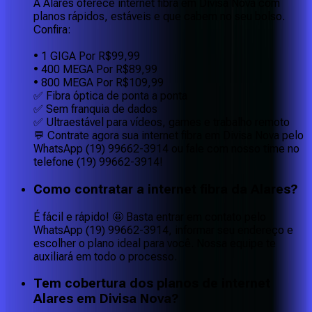
A Alares oferece internet fibra em Divisa Nova com
planos rápidos, estáveis e que cabem no seu bolso.
Confira:
• 1 GIGA Por R$99,99
• 400 MEGA Por R$89,99
• 800 MEGA Por R$109,99
✅ Fibra óptica de ponta a ponta
✅ Sem franquia de dados
✅ Ultraestável para vídeos, games e trabalho remoto
💬 Contrate agora sua internet fibra em Divisa Nova pelo
WhatsApp (19) 99662-3914 ou fale com nosso time no
telefone (19) 99662-3914!
Como contratar a internet fibra da Alares?
É fácil e rápido! 🤩 Basta entrar em contato pelo
WhatsApp (19) 99662-3914, informar seu endereço e
escolher o plano ideal para você. Nossa equipe te
auxiliará em todo o processo.
Tem cobertura dos planos de internet
Alares em Divisa Nova?