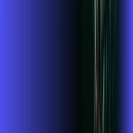
Wi-fi de alta performance para curtir e compartilhar à vontade