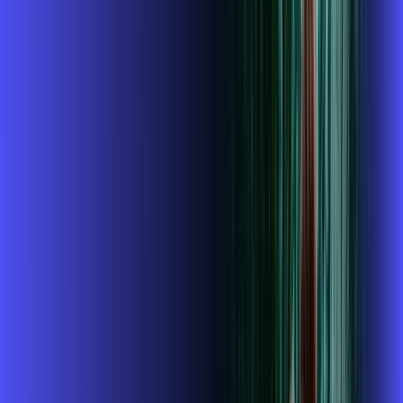
,
99
/MÊS
Contratar Agora
Contratar Agora
400 MEGA
INTERNET + ALARES PLAY
Benefícios:
Instalação gratuita
O Melhor Wi-Fi do mercado
Assinaturas inclusas:
ubook go