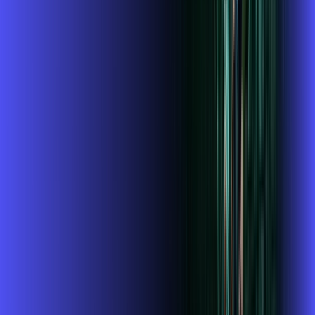
Assista filmes e séries em 4k sem interrupções