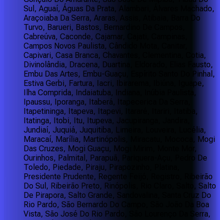
Sul, Aguaí, Águas Da Prata, Alambari, Álvares Machado,
Araçoiaba Da Serra, Araras, Assis, Atibaia, Barra Do
Turvo, Barueri, Bastos, Bernardino De Campos,
Cabreúva, Caconde, Cajamar, Cajati, Campinas,
Campos Novos Paulista, Cândido Mota, Canitar,
Capivari, Casa Branca, Chavantes, Clementina, Cotia,
Divinolândia, Dracena, Duartina, Eldorado, Elias Fausto,
Embu Das Artes, Embu-Guaçu, Espírito Santo Do Pinhal,
Estiva Gerbi, Fartura, Iacri, Ibirarema, Ibiúna, Iguape,
Ilha Comprida, Indaiatuba, Indiana, Inúbia Paulista,
Ipaussu, Iporanga, Itaberá, Itapecerica Da Serra,
Itapetininga, Itapeva, Itapevi, Itararé, Itariri, Itatiba,
Itatinga, Itobi, Itu, Itupeva, Jacupiranga, Jandira,
Jundiaí, Juquiá, Juquitiba, Limeira, Louveira, Lucélia,
Maracaí, Marília, Martinópolis, Miracatu, Mococa, Mogi
Das Cruzes, Mogi Guaçu, Mogi Mirim, Monte Mor,
Ourinhos, Palmital, Parapuã, Pariquera-Açu, Pedro De
Toledo, Piedade, Piraju, Pirapozinho, Platina,
Presidente Prudente, Regente Feijó, Registro, Ribeirão
Do Sul, Ribeirão Preto, Rinópolis, Rio Claro, Salto, Salto
De Pirapora, Salto Grande, Sandovalina, Santa Cruz Do
Rio Pardo, São Bernardo Do Campo, São João Da Boa
Vista, São José Do Rio Pardo, São Lourenço Da Serra,