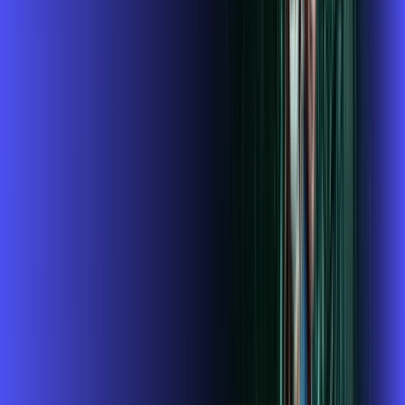
1GIGA+HBO+ALARES PLAY
Por:
R$
119
,
99
/MÊS
Contratar Agora
1 GIGA+DISNEY PADRÃO
Por:
R$
109
,
99
/MÊS
Contratar Agora
OS MELHORES APPS INCLUSOS NO