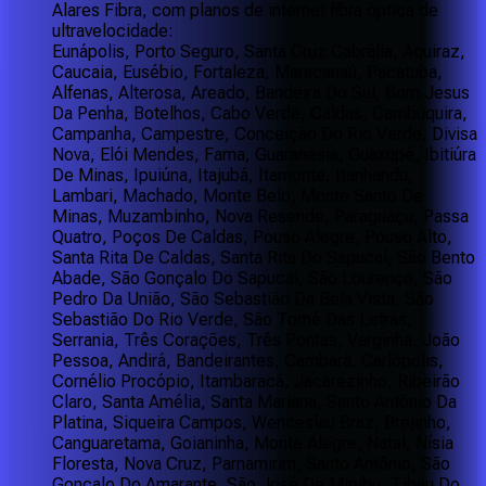
Alares Fibra, com planos de internet fibra óptica de
ultravelocidade:
Eunápolis, Porto Seguro, Santa Cruz Cabrália, Aquiraz,
Caucaia, Eusébio, Fortaleza, Maracanaú, Pacatuba,
Alfenas, Alterosa, Areado, Bandeira Do Sul, Bom Jesus
Da Penha, Botelhos, Cabo Verde, Caldas, Cambuquira,
Campanha, Campestre, Conceição Do Rio Verde, Divisa
Nova, Elói Mendes, Fama, Guaranésia, Guaxupé, Ibitiúra
De Minas, Ipuiúna, Itajubá, Itamonte, Itanhandu,
Lambari, Machado, Monte Belo, Monte Santo De
Minas, Muzambinho, Nova Resende, Paraguaçu, Passa
Quatro, Poços De Caldas, Pouso Alegre, Pouso Alto,
Santa Rita De Caldas, Santa Rita Do Sapucaí, São Bento
Abade, São Gonçalo Do Sapucaí, São Lourenço, São
Pedro Da União, São Sebastião Da Bela Vista, São
Sebastião Do Rio Verde, São Tomé Das Letras,
Serrania, Três Corações, Três Pontas, Varginha, João
Pessoa, Andirá, Bandeirantes, Cambará, Carlópolis,
Cornélio Procópio, Itambaracá, Jacarezinho, Ribeirão
Claro, Santa Amélia, Santa Mariana, Santo Antônio Da
Platina, Siqueira Campos, Wenceslau Braz, Brejinho,
Canguaretama, Goianinha, Monte Alegre, Natal, Nísia
Floresta, Nova Cruz, Parnamirim, Santo Antônio, São
Gonçalo Do Amarante, São José De Mipibu, Tibau Do