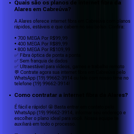
Quais são os planos de internet fibra da
Alares em Cabreúva?
A Alares oferece internet fibra em Cabreúva com planos
rápidos, estáveis e que cabem no seu bolso. Confira:
• 700 MEGA Por R$99,99
• 400 MEGA Por R$89,99
• 800 MEGA Por R$109,99
✅ Fibra óptica de ponta a ponta
✅ Sem franquia de dados
✅ Ultraestável para vídeos, games e trabalho remoto
💬 Contrate agora sua internet fibra em Cabreúva pelo
WhatsApp (19) 99662-3914 ou fale com nosso time no
telefone (19) 99662-3914!
Como contratar a internet fibra da Alares?
É fácil e rápido! 🤩 Basta entrar em contato pelo
WhatsApp (19) 99662-3914, informar seu endereço e
escolher o plano ideal para você. Nossa equipe te
auxiliará em todo o processo.