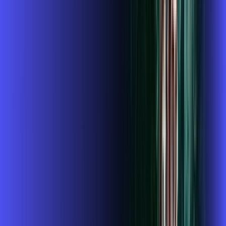
Assinaturas inclusas:
globoplay
conta outra
ubook go
*Confira as condições dessa oferta +
de
R$ 124,99
/mês
por:
R$
109
,
99