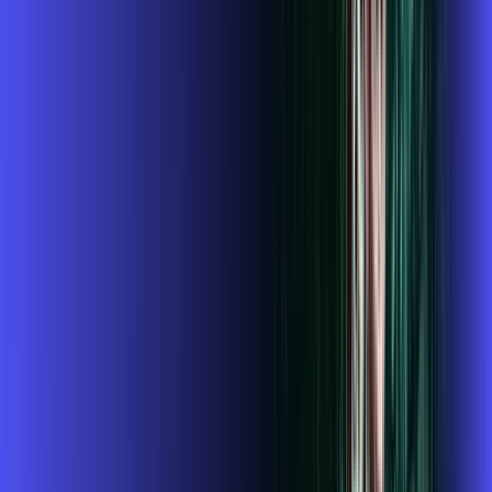
/MÊS
Contratar Agora
Contratar Agora
Consulte as ofertas
para o seu endereço!
CONSULTAR AGORA
CONFIRA OS COMBOS QUE
SELECIONAMOS PARA VOCÊ!
1 GIGA+GLOBOPLAY
Por:
R$
119
,
99
/MÊS
Contratar Agora