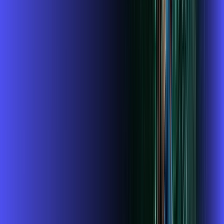
SEU
PLANO DE INTERNET
ubook go
conta outra vez
globoplay
Assine Internet Fibra Alares em
Cabreúva
A internet da Alares em Cabreúva é muito rápida para você
navegar, assistir a vídeos, ver seus shows preferidos, ouvir
músicas e levar a sua experiência de jogo online a outro nível.
Clique em CONTRATAR AGORA, ou fale com um de nossos
consultores via WhatsApp, e mude de vez para a Alares
Internet Banda Larga.