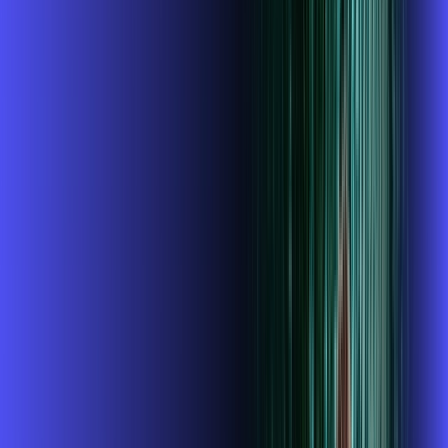
INTERNET + ALARES PLAY
Benefícios:
Instalação gratuita
O Melhor Wi-Fi do mercado
Assinaturas inclusas:
ubook go
conta outra
*Confira as condições dessa oferta +
de
R$ 114,99
/mês
por:
R$
99