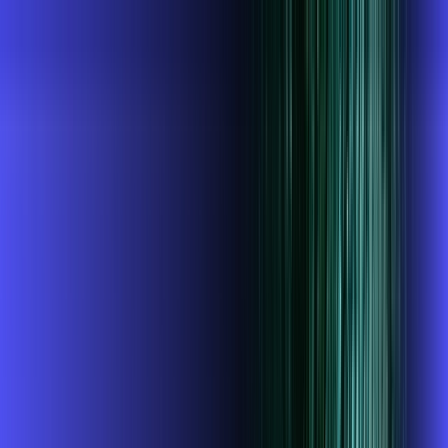
SP - Cabreúva
Área do cliente
Contratar pelo
WhatsApp
Chat On-line
AZZA INFOVALE AGORA É ALARES,
ULTRA VELOCIDADE 100% FIBRA
MELHOR OFERTA
700 MEGA