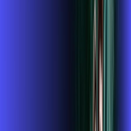
conta outra
*Confira as condições dessa oferta +
de
R$ 104,99
/mês
por:
R$
89
,
99
/MÊS
Contratar Agora
Contratar Agora
800 MEGA
INTERNET + GLOBOPLAY
Benefícios:
Instalação gratuita
O Melhor Wi-Fi do mercado