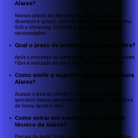
Alares?
Nossos planos se diferenciam pela velocidade de
download e upload, além de serviços adicionais como
SVA e Streaming. Encontre o plano ideal para suas
necessidades!
Qual o prazo de instalação da Alares Fibra?
Após o processo de contratação, a instalação da Alares
Fibra é realizada em até 5 dias úteis, em média. 🚀
Como emitir a segunda via da minha fatura
Alares?
Acesse a área do cliente no nosso site ou baixe o
aplicativo Alares para emitir a segunda via da sua fatura
de forma rápida e fácil.
Como entrar em contato com o suporte
técnico da Alares?
Precisa de ajuda? Entre em contato com nossa equipe