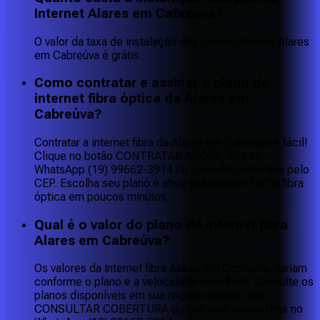
Internet Alares em Cabreúva?
O valor da taxa de instalação dos planos Internet Alares
em Cabreúva é grátis.
Como contratar e assinar o plano de
internet fibra óptica da Alares em
Cabreúva?
Contratar a internet fibra da Alares em Cabreúva é fácil!
Clique no botão CONTRATAR AGORA, fale no
WhatsApp (19) 99662-3914 ou consulte cobertura pelo
CEP. Escolha seu plano e ative sua internet 100% fibra
óptica em poucos minutos.
Qual é o valor do plano de internet fibra
Alares em Cabreúva?
Os valores da internet fibra Alares em Cabreúva, variam
conforme o plano e a velocidade escolhida. Consulte os
planos disponíveis em sua região clicando em
CONSULTAR COBERTURA ou fale com nosso time no