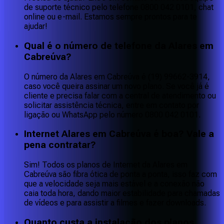
de suporte técnico pelo telefone 0800 042 0101, chat
online ou e-mail. Estamos sempre prontos para te
ajudar!
Qual é o número de telefone da Alares em
Cabreúva?
O número da Alares em Cabreúva é (19) 99662-3914,
caso você queira assinar um novo plano. Se você já é
cliente e precisa falar com a central de atendimento ou
solicitar assistência técnica, entre em contato por
ligação ou WhatsApp pelo número 0800 042 0101.
Internet Alares em Cabreúva é boa? Vale a
pena contratar?
Sim! Todos os planos de Internet da Alares em
Cabreúva são fibra ótica de ponta a ponta, isso faz com
que a velocidade seja mais estável e a conexão não
caia toda hora, dando maior estabilidade para chamadas
de vídeos e para assistir a filmes e fazer downloads.
Quanto custa a instalação dos planos