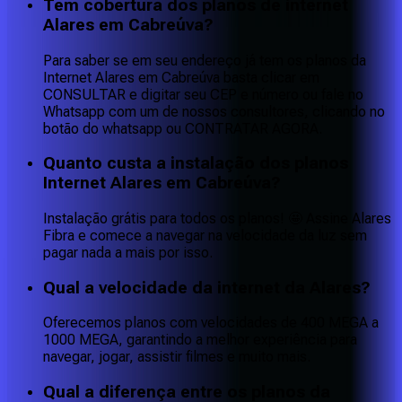
Tem cobertura dos planos de internet
Alares em Cabreúva?
Para saber se em seu endereço já tem os planos da
Internet Alares em Cabreúva basta clicar em
CONSULTAR e digitar seu CEP e número ou fale no
Whatsapp com um de nossos consultores, clicando no
botão do whatsapp ou CONTRATAR AGORA.
Quanto custa a instalação dos planos
Internet Alares em Cabreúva?
Instalação grátis para todos os planos! 🤩 Assine Alares
Fibra e comece a navegar na velocidade da luz sem
pagar nada a mais por isso.
Qual a velocidade da internet da Alares?
Oferecemos planos com velocidades de 400 MEGA a
1000 MEGA, garantindo a melhor experiência para
navegar, jogar, assistir filmes e muito mais.
Qual a diferença entre os planos da