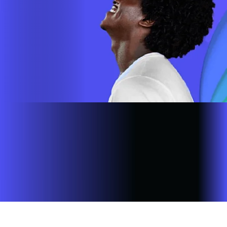
Site desenvolvido e publicado por PSP Intermediação De
Serviços LTDA I 17.082.481/0001-24. Parceiro autorizado
INFOVALE. Uso da marca regulamentado. Todos os direitos
reservados.