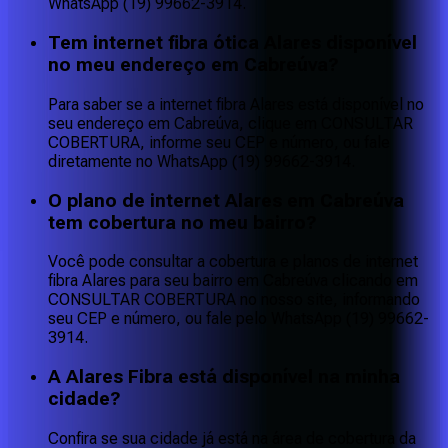
WhatsApp (19) 99662-3914.
Tem internet fibra ótica Alares disponível
no meu endereço em Cabreúva?
Para saber se a internet fibra Alares está disponível no
seu endereço em Cabreúva, clique em CONSULTAR
COBERTURA, informe seu CEP e número, ou fale
diretamente no WhatsApp (19) 99662-3914.
O plano de internet Alares em Cabreúva
tem cobertura no meu bairro?
Você pode consultar a cobertura e planos de internet
fibra Alares para seu bairro em Cabreúva clicando em
CONSULTAR COBERTURA no nosso site, informando
seu CEP e número, ou fale pelo WhatsApp (19) 99662-
3914.
A Alares Fibra está disponível na minha
cidade?
Confira se sua cidade já está na área de cobertura da