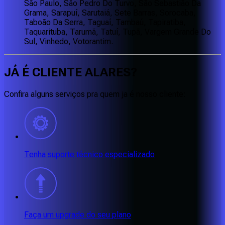
São Paulo, São Pedro Do Turvo, São Sebastião Da
Grama, Sarapuí, Sarutaiá, Sete Barras, Sorocaba,
Taboão Da Serra, Taguaí, Tambaú, Tapiratiba,
Taquarituba, Tarumã, Tatuí, Tupã, Vargem Grande Do
Sul, Vinhedo, Votorantim.
JÁ É CLIENTE
ALARES
?
Confira alguns serviços pra quem ja é nosso cliente:
Tenha suporte técnico especializado
Faça um upgrade do seu plano