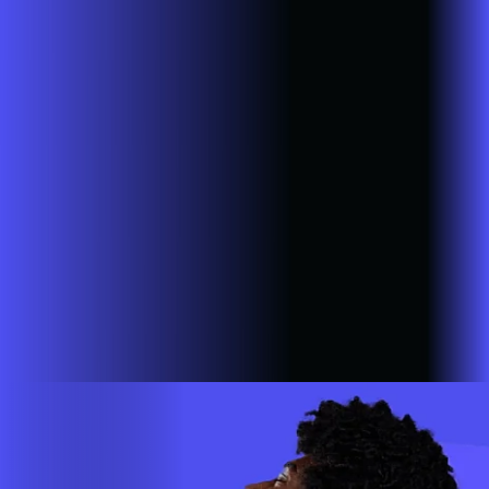
Ribeirão do Sul
SP - Ribeirão Preto
SP - Rinópolis
SP - Rio
Claro
SP - Salto
SP - Salto de Pirapora
SP - Salto Grande
SP -
Sandovalina
SP - Santa Cruz do Rio Pardo
SP - São Bernardo
do Campo
SP - São João da Boa Vista
SP - São José do Rio
Pardo
SP - São Lourenço da Serra
SP - São Paulo
SP - São
Pedro do Turvo
SP - São Sebastião da Grama
SP - Sarapuí
SP -
Sarutaiá
SP - Sete Barras
SP - Sorocaba
SP - Taboão da
Serra
SP - Taguaí
SP - Tambaú
SP - Tapiratiba
SP -
Taquarituba
SP - Tarumã
SP - Tatuí
SP - Tupã
SP - Vargem
Grande do Sul
SP - Vinhedo
SP - Votorantim
A AZZA INFOVALE AGORA É ALARES
Estamos em mais de 100 cidades em 6 estados do Brasil,
com a missão de empoderar as pessoas para que possam ir
cada vez mais longe. A nossa ultra banda larga está presente
em mais de 500.000 lares e empresas em todo o país.