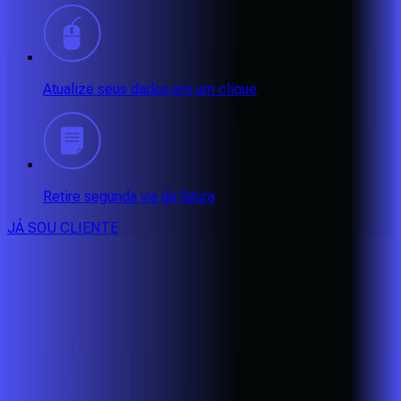
Atualize seus dados em um clique
Retire segunda via da fatura
JÁ SOU CLIENTE
CONSULTE RÁPIDO AS
CIDADES
ATENDIDAS
Clique em sua cidade abaixo e confira as melhores ofertas de
internet fibra da
Alares
BA - Eunápolis
BA - Porto Seguro
BA - Santa Cruz Cabrália
CE -
Aquiraz
CE - Caucaia
CE - Eusébio
CE - Fortaleza
CE -