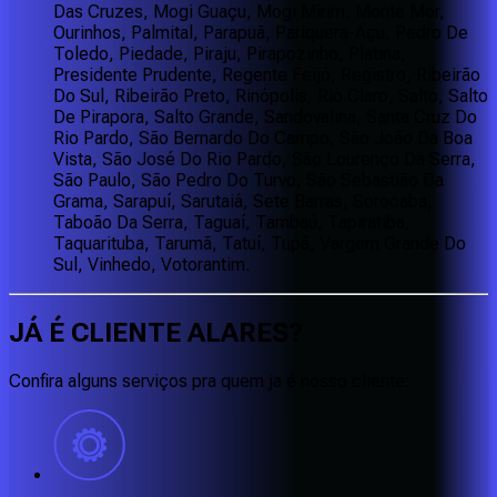
Das Cruzes, Mogi Guaçu, Mogi Mirim, Monte Mor,
Ourinhos, Palmital, Parapuã, Pariquera-Açu, Pedro De
Toledo, Piedade, Piraju, Pirapozinho, Platina,
Presidente Prudente, Regente Feijó, Registro, Ribeirão
Do Sul, Ribeirão Preto, Rinópolis, Rio Claro, Salto, Salto
De Pirapora, Salto Grande, Sandovalina, Santa Cruz Do
Rio Pardo, São Bernardo Do Campo, São João Da Boa
Vista, São José Do Rio Pardo, São Lourenço Da Serra,
São Paulo, São Pedro Do Turvo, São Sebastião Da
Grama, Sarapuí, Sarutaiá, Sete Barras, Sorocaba,
Taboão Da Serra, Taguaí, Tambaú, Tapiratiba,
Taquarituba, Tarumã, Tatuí, Tupã, Vargem Grande Do
Sul, Vinhedo, Votorantim.
JÁ É CLIENTE
ALARES
?
Confira alguns serviços pra quem ja é nosso cliente: