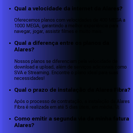
Qual a velocidade da internet da Alares?
Oferecemos planos com velocidades de 400 MEGA a
1000 MEGA, garantindo a melhor experiência para
navegar, jogar, assistir filmes e muito mais.
Qual a diferença entre os planos da
Alares?
Nossos planos se diferenciam pela velocidade de
download e upload, além de serviços adicionais como
SVA e Streaming. Encontre o plano ideal para suas
necessidades!
Qual o prazo de instalação da Alares Fibra?
Após o processo de contratação, a instalação da Alares
Fibra é realizada em até 5 dias úteis, em média. 🚀
Como emitir a segunda via da minha fatura
Alares?