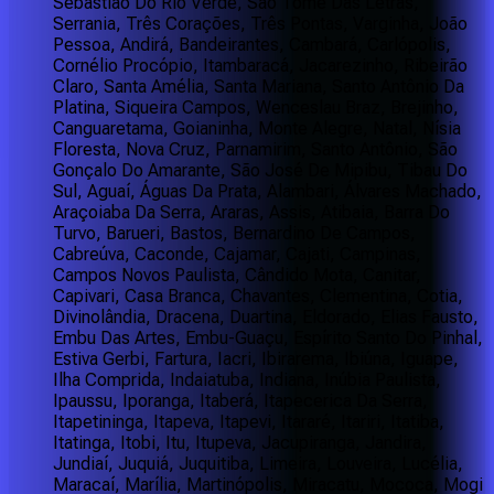
Sebastião Do Rio Verde, São Tomé Das Letras,
Serrania, Três Corações, Três Pontas, Varginha, João
Pessoa, Andirá, Bandeirantes, Cambará, Carlópolis,
Cornélio Procópio, Itambaracá, Jacarezinho, Ribeirão
Claro, Santa Amélia, Santa Mariana, Santo Antônio Da
Platina, Siqueira Campos, Wenceslau Braz, Brejinho,
Canguaretama, Goianinha, Monte Alegre, Natal, Nísia
Floresta, Nova Cruz, Parnamirim, Santo Antônio, São
Gonçalo Do Amarante, São José De Mipibu, Tibau Do
Sul, Aguaí, Águas Da Prata, Alambari, Álvares Machado,
Araçoiaba Da Serra, Araras, Assis, Atibaia, Barra Do
Turvo, Barueri, Bastos, Bernardino De Campos,
Cabreúva, Caconde, Cajamar, Cajati, Campinas,
Campos Novos Paulista, Cândido Mota, Canitar,
Capivari, Casa Branca, Chavantes, Clementina, Cotia,
Divinolândia, Dracena, Duartina, Eldorado, Elias Fausto,
Embu Das Artes, Embu-Guaçu, Espírito Santo Do Pinhal,
Estiva Gerbi, Fartura, Iacri, Ibirarema, Ibiúna, Iguape,
Ilha Comprida, Indaiatuba, Indiana, Inúbia Paulista,
Ipaussu, Iporanga, Itaberá, Itapecerica Da Serra,
Itapetininga, Itapeva, Itapevi, Itararé, Itariri, Itatiba,
Itatinga, Itobi, Itu, Itupeva, Jacupiranga, Jandira,
Jundiaí, Juquiá, Juquitiba, Limeira, Louveira, Lucélia,
Maracaí, Marília, Martinópolis, Miracatu, Mococa, Mogi