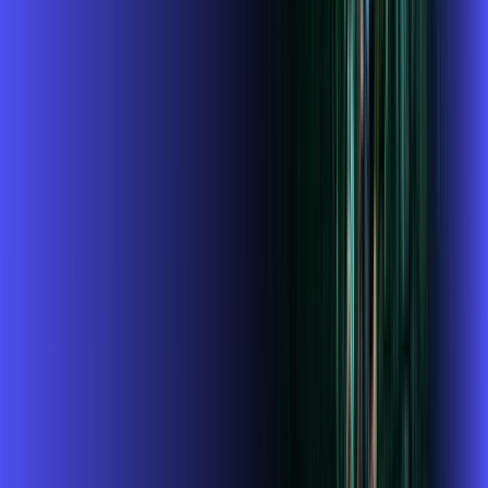
Assista filmes e séries em 4k sem interrupções