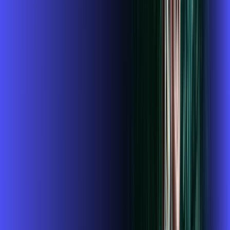
109
,
99
/MÊS
Contratar Agora
Contratar Agora
Consulte as ofertas
para o seu endereço!
CONSULTAR AGORA
CONFIRA OS COMBOS QUE
SELECIONAMOS PARA VOCÊ!
1 GIGA+GLOBOPLAY
Por:
R$
119