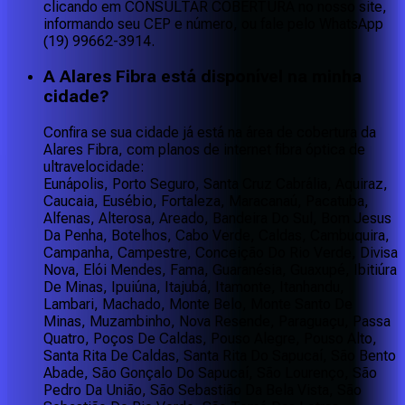
clicando em CONSULTAR COBERTURA no nosso site,
informando seu CEP e número, ou fale pelo WhatsApp
(19) 99662-3914.
A Alares Fibra está disponível na minha
cidade?
Confira se sua cidade já está na área de cobertura da
Alares Fibra, com planos de internet fibra óptica de
ultravelocidade:
Eunápolis, Porto Seguro, Santa Cruz Cabrália, Aquiraz,
Caucaia, Eusébio, Fortaleza, Maracanaú, Pacatuba,
Alfenas, Alterosa, Areado, Bandeira Do Sul, Bom Jesus
Da Penha, Botelhos, Cabo Verde, Caldas, Cambuquira,
Campanha, Campestre, Conceição Do Rio Verde, Divisa
Nova, Elói Mendes, Fama, Guaranésia, Guaxupé, Ibitiúra
De Minas, Ipuiúna, Itajubá, Itamonte, Itanhandu,
Lambari, Machado, Monte Belo, Monte Santo De
Minas, Muzambinho, Nova Resende, Paraguaçu, Passa
Quatro, Poços De Caldas, Pouso Alegre, Pouso Alto,
Santa Rita De Caldas, Santa Rita Do Sapucaí, São Bento
Abade, São Gonçalo Do Sapucaí, São Lourenço, São
Pedro Da União, São Sebastião Da Bela Vista, São