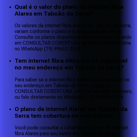
Qual é o valor do plano de internet fibra
Alares em Taboão da Serra?
Os valores da internet fibra Alares em Taboão da Serra,
variam conforme o plano e a velocidade escolhida.
Consulte os planos disponíveis em sua região clicando
em CONSULTAR COBERTURA ou fale com nosso time
no WhatsApp (19) 99662-3914.
Tem internet fibra ótica Alares disponível
no meu endereço em Taboão da Serra?
Para saber se a internet fibra Alares está disponível no
seu endereço em Taboão da Serra, clique em
CONSULTAR COBERTURA, informe seu CEP e número,
ou fale diretamente no WhatsApp (19) 99662-3914.
O plano de internet Alares em Taboão da
Serra tem cobertura no meu bairro?
Você pode consultar a cobertura e planos de internet
fibra Alares para seu bairro em Taboão da Serra