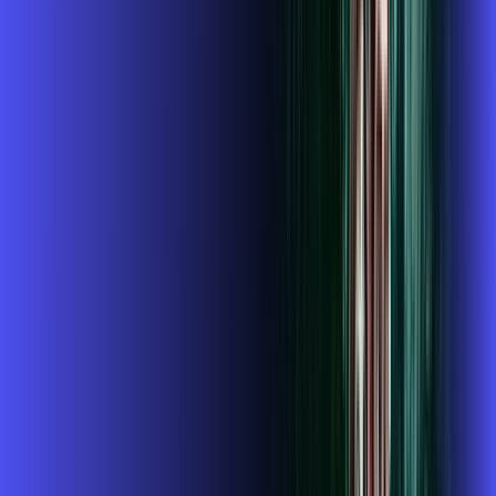
Instalação gratuita
O Melhor Wi-Fi do mercado
Assinaturas inclusas:
globoplay
conta outra
ubook go
*Confira as condições dessa oferta +
de
R$ 124,99
/mês
por:
R$