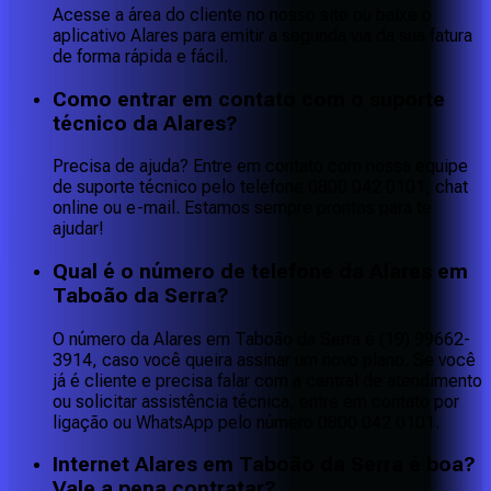
Acesse a área do cliente no nosso site ou baixe o
aplicativo Alares para emitir a segunda via da sua fatura
de forma rápida e fácil.
Como entrar em contato com o suporte
técnico da Alares?
Precisa de ajuda? Entre em contato com nossa equipe
de suporte técnico pelo telefone 0800 042 0101, chat
online ou e-mail. Estamos sempre prontos para te
ajudar!
Qual é o número de telefone da Alares em
Taboão da Serra?
O número da Alares em Taboão da Serra é (19) 99662-
3914, caso você queira assinar um novo plano. Se você
já é cliente e precisa falar com a central de atendimento
ou solicitar assistência técnica, entre em contato por
ligação ou WhatsApp pelo número 0800 042 0101.
Internet Alares em Taboão da Serra é boa?
Vale a pena contratar?