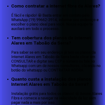
Como contratar a internet fibra da Alares?
É fácil e rápido! 🤩 Basta entrar em contato pelo
WhatsApp (19) 99662-3914, informar seu endereço e
escolher o plano ideal para você. Nossa equipe te
auxiliará em todo o processo.
Tem cobertura dos planos de internet
Alares em Taboão da Serra?
Para saber se em seu endereço já tem os planos da
Internet Alares em Taboão da Serra basta clicar em
CONSULTAR e digitar seu CEP e número ou fale no
Whatsapp com um de nossos consultores, clicando no
botão do whatsapp ou CONTRATAR AGORA.
Quanto custa a instalação dos planos
Internet Alares em Taboão da Serra?
Instalação grátis para todos os planos! 🤩 Assine Alares
Fibra e comece a navegar na velocidade da luz sem
pagar nada a mais por isso.