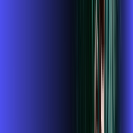
ubook go
conta outra
*Confira as condições dessa oferta +
de
R$ 104,99
/mês
por:
R$
89
,
99
/MÊS
Contratar Agora
Contratar Agora
800 MEGA
INTERNET + GLOBOPLAY
Benefícios: