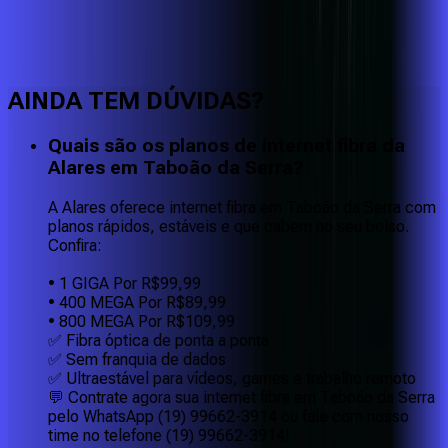
Faça downloads e uploads rápidos e sem quedas
AINDA TEM DÚVIDAS?
Quais são os planos de internet fibra da
Alares em Taboão da Serra?
A Alares oferece internet fibra em Taboão da Serra com
planos rápidos, estáveis e que cabem no seu bolso.
Confira:
• 1 GIGA Por R$99,99
• 400 MEGA Por R$89,99
• 800 MEGA Por R$109,99
✅ Fibra óptica de ponta a ponta
✅ Sem franquia de dados
✅ Ultraestável para vídeos, games e trabalho remoto
💬 Contrate agora sua internet fibra em Taboão da Serra
pelo WhatsApp (19) 99662-3914 ou fale com nosso
time no telefone (19) 99662-3914!