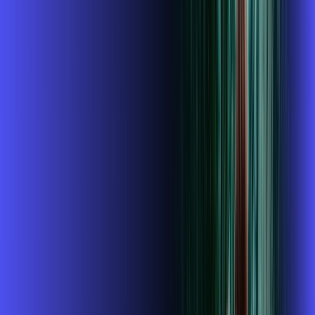
R$ 114,99
/mês
por:
R$
99
,
99
/MÊS
Contratar Agora
Contratar Agora
400 MEGA
INTERNET + ALARES PLAY
Benefícios:
Instalação gratuita
O Melhor Wi-Fi do mercado
Assinaturas inclusas: