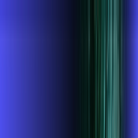
SP - Taboão da Serra
Área do cliente
Contratar pelo
WhatsApp
Chat On-line
AZZA INFOVALE AGORA É ALARES,
ULTRA VELOCIDADE 100% FIBRA
MELHOR OFERTA
1 GIGA