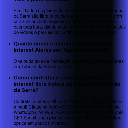
Sim! Todos os planos de Internet da Alares em Taboão
da Serra são fibra ótica de ponta a ponta, isso faz com
que a velocidade seja mais estável e a conexão não
caia toda hora, dando maior estabilidade para chamadas
de vídeos e para assistir a filmes e fazer downloads.
Quanto custa a instalação dos planos
Internet Alares em Taboão da Serra?
O valor da taxa de instalação dos planos Internet Alares
em Taboão da Serra é grátis.
Como contratar e assinar o plano de
internet fibra óptica da Alares em Taboão
da Serra?
Contratar a internet fibra da Alares em Taboão da Serra
é fácil! Clique no botão CONTRATAR AGORA, fale no
WhatsApp (19) 99662-3914 ou consulte cobertura pelo
CEP. Escolha seu plano e ative sua internet 100% fibra
óptica em poucos minutos.