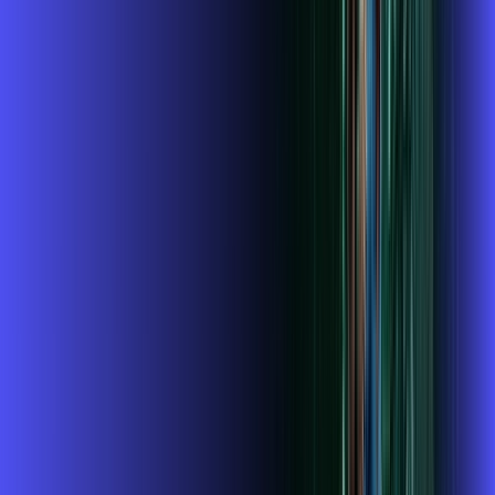
Contratar Agora
OS MELHORES APPS INCLUSOS NO
SEU
PLANO DE INTERNET
Globoplay
ubook go
conta outra vez
globoplay
Assine Internet Fibra Alares em
Taboão da Serra