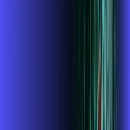
INTERNET + GLOBOPLAY
Benefícios:
Instalação gratuita
O Melhor Wi-Fi do mercado
Assinaturas inclusas:
Globoplay
ubook go
conta outra
*Confira as condições dessa oferta +
de