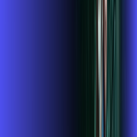
,
99
/MÊS
Contratar Agora
1GIGA+HBO+ALARES PLAY
Por:
R$
119
,
99
/MÊS
Contratar Agora
1 GIGA+DISNEY PADRÃO
Por:
R$
109
,
99
/MÊS