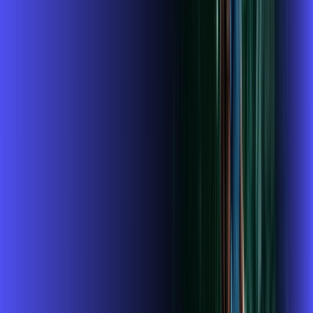
A internet da Alares em Taboão da Serra é muito rápida para
você navegar, assistir a vídeos, ver seus shows preferidos,
ouvir músicas e levar a sua experiência de jogo online a outro
nível. Clique em CONTRATAR AGORA, ou fale com um de
nossos consultores via WhatsApp, e mude de vez para a
Alares Internet Banda Larga.
FALAR COM CONSULTOR