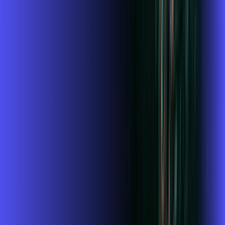
Wi-fi de alta performance para curtir e compartilhar à vontade