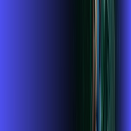
Contratar Agora
OS MELHORES APPS INCLUSOS NO
SEU
PLANO DE INTERNET
Globoplay
ubook go
conta outra vez
globoplay
Assine Internet Fibra Alares em
Pirapozinho