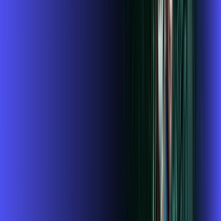
,
99
/MÊS
Contratar Agora
1GIGA+HBO+ALARES PLAY
Por:
R$
119
,
99
/MÊS
Contratar Agora
1 GIGA+DISNEY PADRÃO
Por:
R$
109
,
99
/MÊS