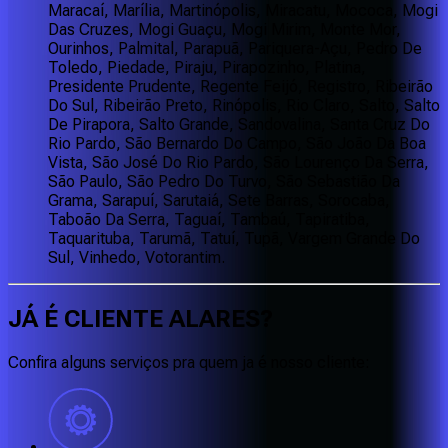
Maracaí, Marília, Martinópolis, Miracatu, Mococa, Mogi
Das Cruzes, Mogi Guaçu, Mogi Mirim, Monte Mor,
Ourinhos, Palmital, Parapuã, Pariquera-Açu, Pedro De
Toledo, Piedade, Piraju, Pirapozinho, Platina,
Presidente Prudente, Regente Feijó, Registro, Ribeirão
Do Sul, Ribeirão Preto, Rinópolis, Rio Claro, Salto, Salto
De Pirapora, Salto Grande, Sandovalina, Santa Cruz Do
Rio Pardo, São Bernardo Do Campo, São João Da Boa
Vista, São José Do Rio Pardo, São Lourenço Da Serra,
São Paulo, São Pedro Do Turvo, São Sebastião Da
Grama, Sarapuí, Sarutaiá, Sete Barras, Sorocaba,
Taboão Da Serra, Taguaí, Tambaú, Tapiratiba,
Taquarituba, Tarumã, Tatuí, Tupã, Vargem Grande Do
Sul, Vinhedo, Votorantim.
JÁ É CLIENTE
ALARES
?
Confira alguns serviços pra quem ja é nosso cliente: