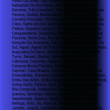
Pedro Da União, São Sebastião Da Bela Vista, São
Sebastião Do Rio Verde, São Tomé Das Letras,
Serrania, Três Corações, Três Pontas, Varginha, João
Pessoa, Andirá, Bandeirantes, Cambará, Carlópolis,
Cornélio Procópio, Itambaracá, Jacarezinho, Ribeirão
Claro, Santa Amélia, Santa Mariana, Santo Antônio Da
Platina, Siqueira Campos, Wenceslau Braz, Brejinho,
Canguaretama, Goianinha, Monte Alegre, Natal, Nísia
Floresta, Nova Cruz, Parnamirim, Santo Antônio, São
Gonçalo Do Amarante, São José De Mipibu, Tibau Do
Sul, Aguaí, Águas Da Prata, Alambari, Álvares Machado,
Araçoiaba Da Serra, Araras, Assis, Atibaia, Barra Do
Turvo, Barueri, Bastos, Bernardino De Campos,
Cabreúva, Caconde, Cajamar, Cajati, Campinas,
Campos Novos Paulista, Cândido Mota, Canitar,
Capivari, Casa Branca, Chavantes, Clementina, Cotia,
Divinolândia, Dracena, Duartina, Eldorado, Elias Fausto,
Embu Das Artes, Embu-Guaçu, Espírito Santo Do Pinhal,
Estiva Gerbi, Fartura, Iacri, Ibirarema, Ibiúna, Iguape,
Ilha Comprida, Indaiatuba, Indiana, Inúbia Paulista,
Ipaussu, Iporanga, Itaberá, Itapecerica Da Serra,
Itapetininga, Itapeva, Itapevi, Itararé, Itariri, Itatiba,
Itatinga, Itobi, Itu, Itupeva, Jacupiranga, Jandira,
Jundiaí, Juquiá, Juquitiba, Limeira, Louveira, Lucélia,