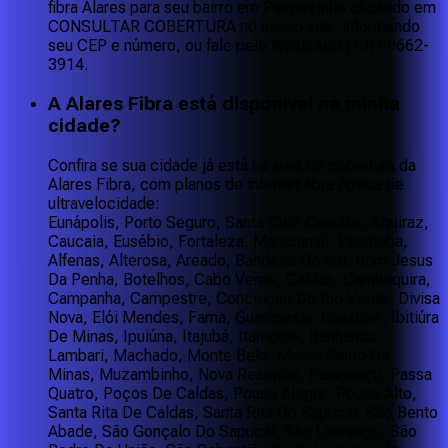
fibra Alares para seu bairro em Pirapozinho clicando em
CONSULTAR COBERTURA no nosso site, informando
seu CEP e número, ou fale pelo WhatsApp (19) 99662-
3914.
A Alares Fibra está disponível na minha
cidade?
Confira se sua cidade já está na área de cobertura da
Alares Fibra, com planos de internet fibra óptica de
ultravelocidade:
Eunápolis, Porto Seguro, Santa Cruz Cabrália, Aquiraz,
Caucaia, Eusébio, Fortaleza, Maracanaú, Pacatuba,
Alfenas, Alterosa, Areado, Bandeira Do Sul, Bom Jesus
Da Penha, Botelhos, Cabo Verde, Caldas, Cambuquira,
Campanha, Campestre, Conceição Do Rio Verde, Divisa
Nova, Elói Mendes, Fama, Guaranésia, Guaxupé, Ibitiúra
De Minas, Ipuiúna, Itajubá, Itamonte, Itanhandu,
Lambari, Machado, Monte Belo, Monte Santo De
Minas, Muzambinho, Nova Resende, Paraguaçu, Passa
Quatro, Poços De Caldas, Pouso Alegre, Pouso Alto,
Santa Rita De Caldas, Santa Rita Do Sapucaí, São Bento
Abade, São Gonçalo Do Sapucaí, São Lourenço, São