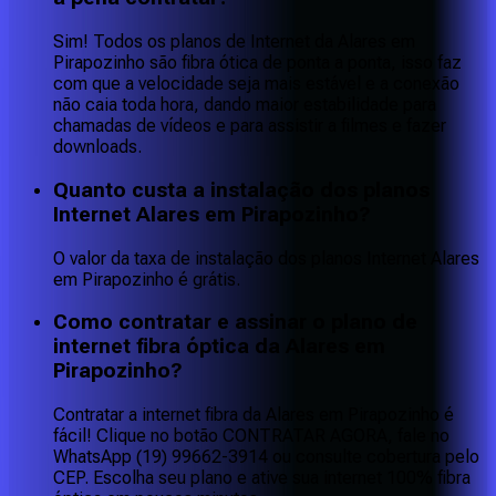
Sim! Todos os planos de Internet da Alares em
Pirapozinho são fibra ótica de ponta a ponta, isso faz
com que a velocidade seja mais estável e a conexão
não caia toda hora, dando maior estabilidade para
chamadas de vídeos e para assistir a filmes e fazer
downloads.
Quanto custa a instalação dos planos
Internet Alares em Pirapozinho?
O valor da taxa de instalação dos planos Internet Alares
em Pirapozinho é grátis.
Como contratar e assinar o plano de
internet fibra óptica da Alares em
Pirapozinho?
Contratar a internet fibra da Alares em Pirapozinho é
fácil! Clique no botão CONTRATAR AGORA, fale no
WhatsApp (19) 99662-3914 ou consulte cobertura pelo
CEP. Escolha seu plano e ative sua internet 100% fibra