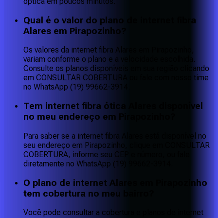
óptica em poucos minutos.
Qual é o valor do plano de internet fibra
Alares em Pirapozinho?
Os valores da internet fibra Alares em Pirapozinho,
variam conforme o plano e a velocidade escolhida.
Consulte os planos disponíveis em sua região clicando
em CONSULTAR COBERTURA ou fale com nosso time
no WhatsApp (19) 99662-3914.
Tem internet fibra ótica Alares disponível
no meu endereço em Pirapozinho?
Para saber se a internet fibra Alares está disponível no
seu endereço em Pirapozinho, clique em CONSULTAR
COBERTURA, informe seu CEP e número, ou fale
diretamente no WhatsApp (19) 99662-3914.
O plano de internet Alares em Pirapozinho
tem cobertura no meu bairro?
Você pode consultar a cobertura e planos de internet