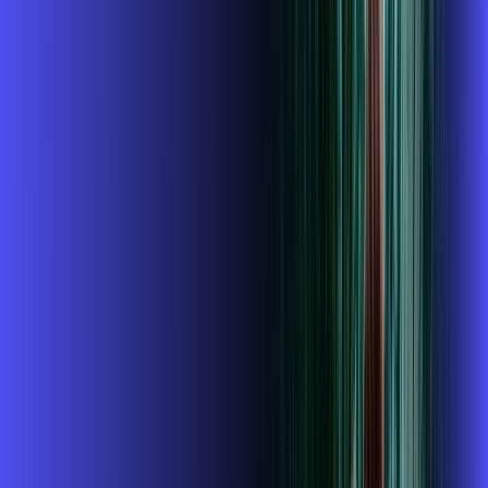
R$ 114,99
/mês
por:
R$
99
,
99
/MÊS
Contratar Agora
Contratar Agora
400 MEGA
INTERNET + ALARES PLAY
Benefícios:
Instalação gratuita
O Melhor Wi-Fi do mercado
Assinaturas inclusas: