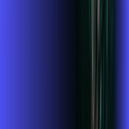
Wi-fi de alta performance para curtir e compartilhar à vontade