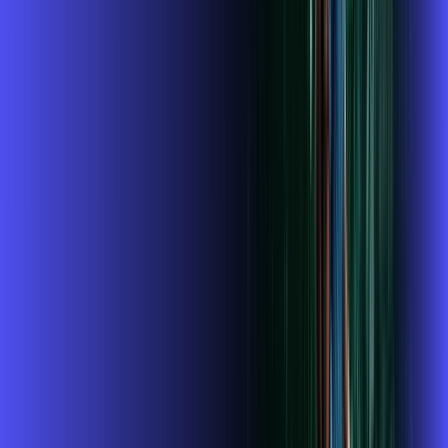
A internet da Alares em Pirapozinho é muito rápida para você
navegar, assistir a vídeos, ver seus shows preferidos, ouvir
músicas e levar a sua experiência de jogo online a outro nível.
Clique em CONTRATAR AGORA, ou fale com um de nossos
consultores via WhatsApp, e mude de vez para a Alares
Internet Banda Larga.
FALAR COM CONSULTOR