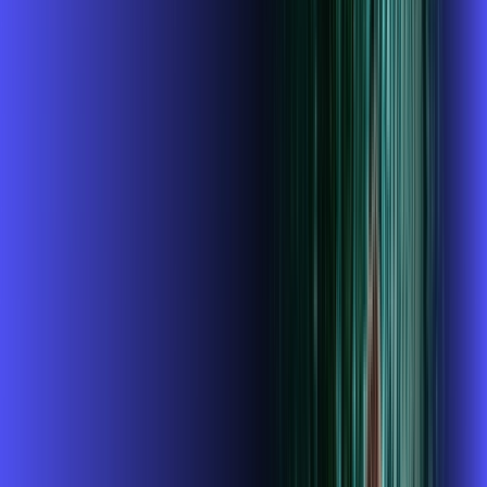
INTERNET + GLOBOPLAY
Benefícios:
Instalação gratuita
O Melhor Wi-Fi do mercado
Assinaturas inclusas:
Globoplay
ubook go
conta outra
*Confira as condições dessa oferta +
de