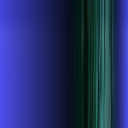
SP - Pirapozinho
Área do cliente
Contratar pelo
WhatsApp
Chat On-line
AZZA INFOVALE AGORA É ALARES,
ULTRA VELOCIDADE 100% FIBRA
MELHOR OFERTA
1 GIGA