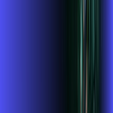
Assista filmes e séries em 4k sem interrupções