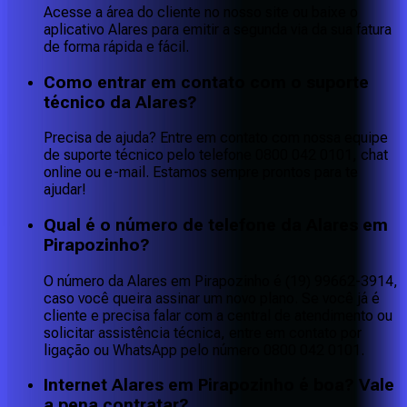
Acesse a área do cliente no nosso site ou baixe o
aplicativo Alares para emitir a segunda via da sua fatura
de forma rápida e fácil.
Como entrar em contato com o suporte
técnico da Alares?
Precisa de ajuda? Entre em contato com nossa equipe
de suporte técnico pelo telefone 0800 042 0101, chat
online ou e-mail. Estamos sempre prontos para te
ajudar!
Qual é o número de telefone da Alares em
Pirapozinho?
O número da Alares em Pirapozinho é (19) 99662-3914,
caso você queira assinar um novo plano. Se você já é
cliente e precisa falar com a central de atendimento ou
solicitar assistência técnica, entre em contato por
ligação ou WhatsApp pelo número 0800 042 0101.
Internet Alares em Pirapozinho é boa? Vale
a pena contratar?