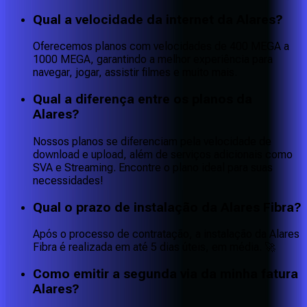
Qual a velocidade da internet da Alares?
Oferecemos planos com velocidades de 400 MEGA a
1000 MEGA, garantindo a melhor experiência para
navegar, jogar, assistir filmes e muito mais.
Qual a diferença entre os planos da
Alares?
Nossos planos se diferenciam pela velocidade de
download e upload, além de serviços adicionais como
SVA e Streaming. Encontre o plano ideal para suas
necessidades!
Qual o prazo de instalação da Alares Fibra?
Após o processo de contratação, a instalação da Alares
Fibra é realizada em até 5 dias úteis, em média. 🚀
Como emitir a segunda via da minha fatura
Alares?