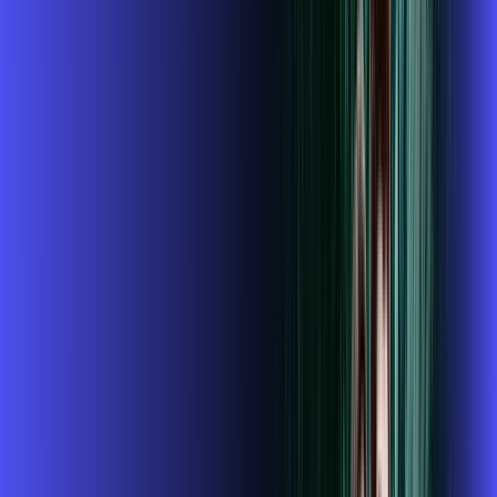
ubook go
conta outra
*Confira as condições dessa oferta +
de
R$ 104,99
/mês
por:
R$
89
,
99
/MÊS
Contratar Agora
Contratar Agora
800 MEGA
INTERNET + GLOBOPLAY
Benefícios: