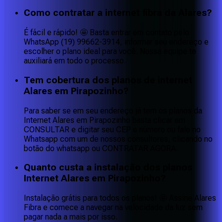
Como contratar a internet fibra da Alares?
É fácil e rápido! 🤩 Basta entrar em contato pelo
WhatsApp (19) 99662-3914, informar seu endereço e
escolher o plano ideal para você. Nossa equipe te
auxiliará em todo o processo.
Tem cobertura dos planos de internet
Alares em Pirapozinho?
Para saber se em seu endereço já tem os planos da
Internet Alares em Pirapozinho basta clicar em
CONSULTAR e digitar seu CEP e número ou fale no
Whatsapp com um de nossos consultores, clicando no
botão do whatsapp ou CONTRATAR AGORA.
Quanto custa a instalação dos planos
Internet Alares em Pirapozinho?
Instalação grátis para todos os planos! 🤩 Assine Alares
Fibra e comece a navegar na velocidade da luz sem
pagar nada a mais por isso.