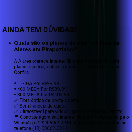
Faça downloads e uploads rápidos e sem quedas
AINDA TEM DÚVIDAS?
Quais são os planos de internet fibra da
Alares em Pirapozinho?
A Alares oferece internet fibra em Pirapozinho com
planos rápidos, estáveis e que cabem no seu bolso.
Confira:
• 1 GIGA Por R$99,99
• 400 MEGA Por R$89,99
• 800 MEGA Por R$109,99
✅ Fibra óptica de ponta a ponta
✅ Sem franquia de dados
✅ Ultraestável para vídeos, games e trabalho remoto
💬 Contrate agora sua internet fibra em Pirapozinho pelo
WhatsApp (19) 99662-3914 ou fale com nosso time no
telefone (19) 99662-3914!