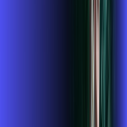
109
,
99
/MÊS
Contratar Agora
Contratar Agora
Consulte as ofertas
para o seu endereço!
CONSULTAR AGORA
CONFIRA OS COMBOS QUE
SELECIONAMOS PARA VOCÊ!
1 GIGA+GLOBOPLAY
Por:
R$
119