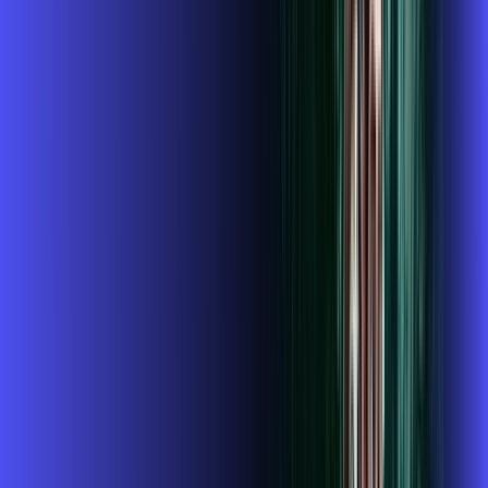
Instalação gratuita
O Melhor Wi-Fi do mercado
Assinaturas inclusas:
globoplay
conta outra
ubook go
*Confira as condições dessa oferta +
de
R$ 124,99
/mês
por:
R$