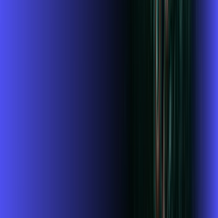
Wi-fi de alta performance para curtir e compartilhar à vontade