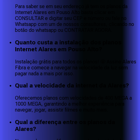
Para saber se em seu endereço já tem os planos da
Internet Alares em Pouso Alto basta clicar em
CONSULTAR e digitar seu CEP e número ou fale no
Whatsapp com um de nossos consultores, clicando no
botão do whatsapp ou CONTRATAR AGORA.
Quanto custa a instalação dos planos
Internet Alares em Pouso Alto?
Instalação grátis para todos os planos! 🤩 Assine Alares
Fibra e comece a navegar na velocidade da luz sem
pagar nada a mais por isso.
Qual a velocidade da internet da Alares?
Oferecemos planos com velocidades de 400 MEGA a
1000 MEGA, garantindo a melhor experiência para
navegar, jogar, assistir filmes e muito mais.
Qual a diferença entre os planos da
Alares?