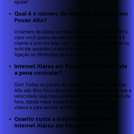
ajudar!
Qual é o número de telefone da Alares em
Pouso Alto?
O número da Alares em Pouso Alto é (19) 99662-3914,
caso você queira assinar um novo plano. Se você já é
cliente e precisa falar com a central de atendimento ou
solicitar assistência técnica, entre em contato por
ligação ou WhatsApp pelo número 0800 042 0101.
Internet Alares em Pouso Alto é boa? Vale
a pena contratar?
Sim! Todos os planos de Internet da Alares em Pouso
Alto são fibra ótica de ponta a ponta, isso faz com que a
velocidade seja mais estável e a conexão não caia toda
hora, dando maior estabilidade para chamadas de
vídeos e para assistir a filmes e fazer downloads.
Quanto custa a instalação dos planos
Internet Alares em Pouso Alto?