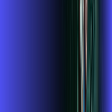
,
99
/MÊS
Contratar Agora
1 GIGA+DISNEY PADRÃO
Por:
R$
109
,
99
/MÊS
Contratar Agora
OS MELHORES APPS INCLUSOS NO
SEU
PLANO DE INTERNET
Globoplay