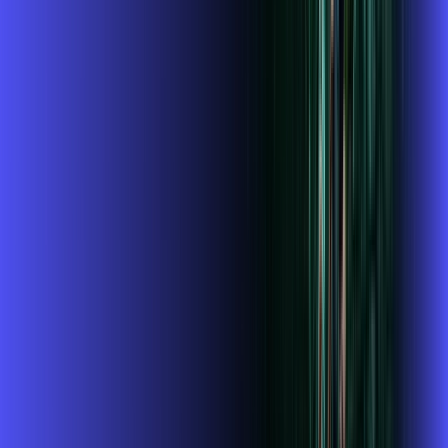
Assista filmes e séries em 4k sem interrupções