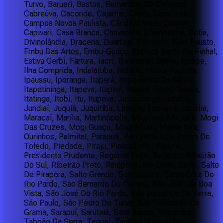
Turvo, Barueri, Bastos, Bernardino De Campos,
Cabreúva, Caconde, Cajamar, Cajati, Campinas,
Campos Novos Paulista, Cândido Mota, Canitar,
Capivari, Casa Branca, Chavantes, Clementina, Cotia,
Divinolândia, Dracena, Duartina, Eldorado, Elias Fausto,
Embu Das Artes, Embu-Guaçu, Espírito Santo Do Pinhal,
Estiva Gerbi, Fartura, Iacri, Ibirarema, Ibiúna, Iguape,
Ilha Comprida, Indaiatuba, Indiana, Inúbia Paulista,
Ipaussu, Iporanga, Itaberá, Itapecerica Da Serra,
Itapetininga, Itapeva, Itapevi, Itararé, Itariri, Itatiba,
Itatinga, Itobi, Itu, Itupeva, Jacupiranga, Jandira,
Jundiaí, Juquiá, Juquitiba, Limeira, Louveira, Lucélia,
Maracaí, Marília, Martinópolis, Miracatu, Mococa, Mogi
Das Cruzes, Mogi Guaçu, Mogi Mirim, Monte Mor,
Ourinhos, Palmital, Parapuã, Pariquera-Açu, Pedro De
Toledo, Piedade, Piraju, Pirapozinho, Platina,
Presidente Prudente, Regente Feijó, Registro, Ribeirão
Do Sul, Ribeirão Preto, Rinópolis, Rio Claro, Salto, Salto
De Pirapora, Salto Grande, Sandovalina, Santa Cruz Do
Rio Pardo, São Bernardo Do Campo, São João Da Boa
Vista, São José Do Rio Pardo, São Lourenço Da Serra,
São Paulo, São Pedro Do Turvo, São Sebastião Da
Grama, Sarapuí, Sarutaiá, Sete Barras, Sorocaba,
Taboão Da Serra, Taguaí, Tambaú, Tapiratiba,