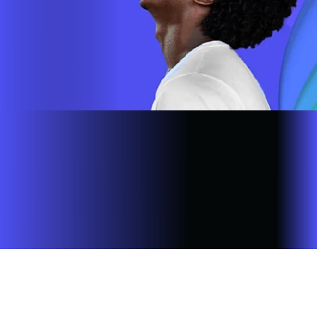
Site desenvolvido e publicado por PSP Intermediação De
Serviços LTDA I 17.082.481/0001-24. Parceiro autorizado
INFOVALE. Uso da marca regulamentado. Todos os direitos
reservados.