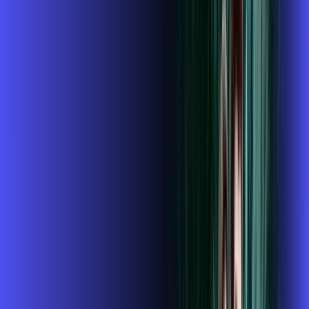
ubook go
conta outra
*Confira as condições dessa oferta +
de
R$ 104,99
/mês
por:
R$
89
,
99
/MÊS
Contratar Agora
Contratar Agora
800 MEGA
INTERNET + GLOBOPLAY
Benefícios: