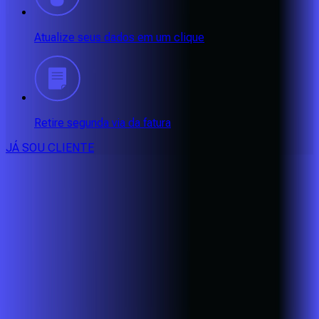
Atualize seus dados em um clique
Retire segunda via da fatura
JÁ SOU CLIENTE
CONSULTE RÁPIDO AS
CIDADES
ATENDIDAS
Clique em sua cidade abaixo e confira as melhores ofertas de
internet fibra da
Alares
BA - Eunápolis
BA - Porto Seguro
BA - Santa Cruz Cabrália
CE -
Aquiraz
CE - Caucaia
CE - Eusébio
CE - Fortaleza
CE -
Maracanaú
CE - Pacatuba
MG - Alfenas
MG - Alterosa
MG -
Areado
MG - Bandeira do Sul
MG - Bom Jesus da Penha
MG -