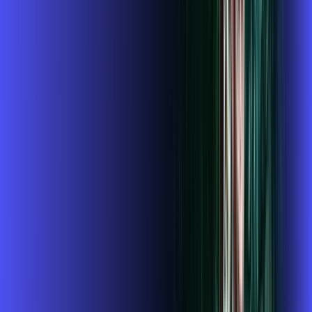
109
,
99
/MÊS
Contratar Agora
Contratar Agora
Consulte as ofertas
para o seu endereço!
CONSULTAR AGORA
CONFIRA OS COMBOS QUE
SELECIONAMOS PARA VOCÊ!
1GIGA+HBO+ALARES PLAY
Por:
R$
119