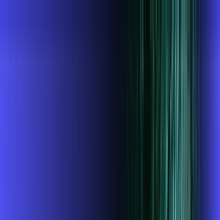
MG - Pouso Alto
Área do cliente
Contratar pelo
WhatsApp
Chat On-line
AZZA INFOVALE AGORA É ALARES,
ULTRA VELOCIDADE 100% FIBRA
MELHOR OFERTA
1 GIGA