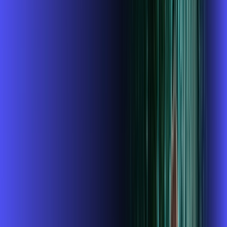
INTERNET + GLOBOPLAY
Benefícios:
Instalação gratuita
O Melhor Wi-Fi do mercado
Assinaturas inclusas:
Globoplay
ubook go
conta outra
*Confira as condições dessa oferta +
de