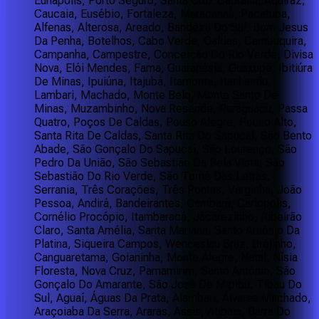
Eunápolis, Porto Seguro, Santa Cruz Cabrália, Aquiraz,
Caucaia, Eusébio, Fortaleza, Maracanaú, Pacatuba,
Alfenas, Alterosa, Areado, Bandeira Do Sul, Bom Jesus
Da Penha, Botelhos, Cabo Verde, Caldas, Cambuquira,
Campanha, Campestre, Conceição Do Rio Verde, Divisa
Nova, Elói Mendes, Fama, Guaranésia, Guaxupé, Ibitiúra
De Minas, Ipuiúna, Itajubá, Itamonte, Itanhandu,
Lambari, Machado, Monte Belo, Monte Santo De
Minas, Muzambinho, Nova Resende, Paraguaçu, Passa
Quatro, Poços De Caldas, Pouso Alegre, Pouso Alto,
Santa Rita De Caldas, Santa Rita Do Sapucaí, São Bento
Abade, São Gonçalo Do Sapucaí, São Lourenço, São
Pedro Da União, São Sebastião Da Bela Vista, São
Sebastião Do Rio Verde, São Tomé Das Letras,
Serrania, Três Corações, Três Pontas, Varginha, João
Pessoa, Andirá, Bandeirantes, Cambará, Carlópolis,
Cornélio Procópio, Itambaracá, Jacarezinho, Ribeirão
Claro, Santa Amélia, Santa Mariana, Santo Antônio Da
Platina, Siqueira Campos, Wenceslau Braz, Brejinho,
Canguaretama, Goianinha, Monte Alegre, Natal, Nísia
Floresta, Nova Cruz, Parnamirim, Santo Antônio, São
Gonçalo Do Amarante, São José De Mipibu, Tibau Do
Sul, Aguaí, Águas Da Prata, Alambari, Álvares Machado,
Araçoiaba Da Serra, Araras, Assis, Atibaia, Barra Do