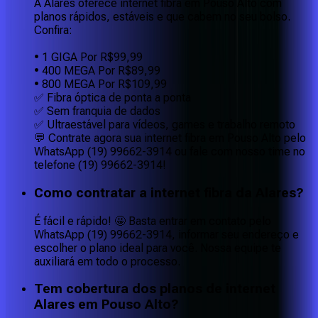
A Alares oferece internet fibra em Pouso Alto com
planos rápidos, estáveis e que cabem no seu bolso.
Confira:
• 1 GIGA Por R$99,99
• 400 MEGA Por R$89,99
• 800 MEGA Por R$109,99
✅ Fibra óptica de ponta a ponta
✅ Sem franquia de dados
✅ Ultraestável para vídeos, games e trabalho remoto
💬 Contrate agora sua internet fibra em Pouso Alto pelo
WhatsApp (19) 99662-3914 ou fale com nosso time no
telefone (19) 99662-3914!
Como contratar a internet fibra da Alares?
É fácil e rápido! 🤩 Basta entrar em contato pelo
WhatsApp (19) 99662-3914, informar seu endereço e
escolher o plano ideal para você. Nossa equipe te
auxiliará em todo o processo.
Tem cobertura dos planos de internet
Alares em Pouso Alto?