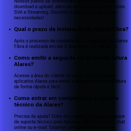
Nossos planos se diferenciam pela velocidade de
download e upload, além de serviços adicionais como
SVA e Streaming. Encontre o plano ideal para suas
necessidades!
Qual o prazo de instalação da Alares Fibra?
Após o processo de contratação, a instalação da Alares
Fibra é realizada em até 5 dias úteis, em média. 🚀
Como emitir a segunda via da minha fatura
Alares?
Acesse a área do cliente no nosso site ou baixe o
aplicativo Alares para emitir a segunda via da sua fatura
de forma rápida e fácil.
Como entrar em contato com o suporte
técnico da Alares?
Precisa de ajuda? Entre em contato com nossa equipe
de suporte técnico pelo telefone 0800 042 0101, chat
online ou e-mail. Estamos sempre prontos para te