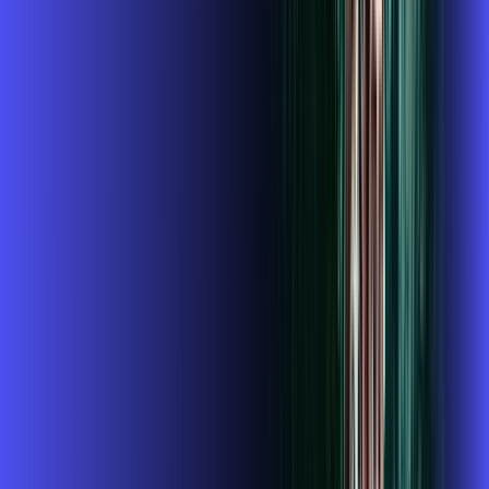
Instalação gratuita
O Melhor Wi-Fi do mercado
Assinaturas inclusas:
globoplay
conta outra
ubook go
*Confira as condições dessa oferta +
de
R$ 124,99
/mês
por:
R$