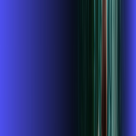
R$ 114,99
/mês
por:
R$
99
,
99
/MÊS
Contratar Agora
Contratar Agora
400 MEGA
INTERNET + ALARES PLAY
Benefícios:
Instalação gratuita
O Melhor Wi-Fi do mercado
Assinaturas inclusas: