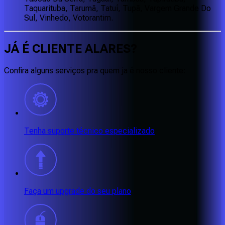
Taquarituba, Tarumã, Tatuí, Tupã, Vargem Grande Do
Sul, Vinhedo, Votorantim.
JÁ É CLIENTE
ALARES
?
Confira alguns serviços pra quem ja é nosso cliente:
Tenha suporte técnico especializado
Faça um upgrade do seu plano