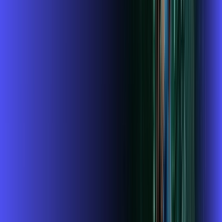
ubook go
conta outra vez
globoplay
Assine Internet Fibra Alares em
Pouso Alto
A internet da Alares em Pouso Alto é muito rápida para você
navegar, assistir a vídeos, ver seus shows preferidos, ouvir
músicas e levar a sua experiência de jogo online a outro nível.
Clique em CONTRATAR AGORA, ou fale com um de nossos
consultores via WhatsApp, e mude de vez para a Alares
Internet Banda Larga.
FALAR COM CONSULTOR