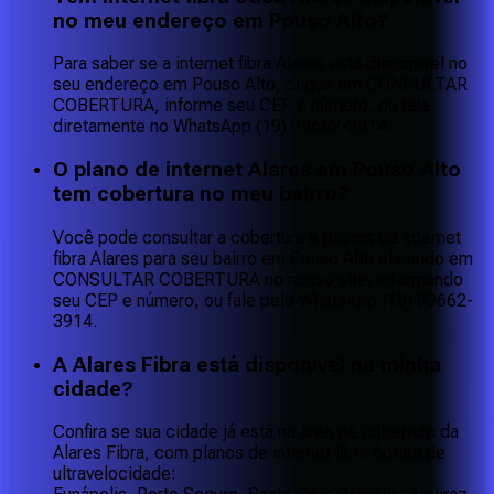
no meu endereço em Pouso Alto?
Para saber se a internet fibra Alares está disponível no
seu endereço em Pouso Alto, clique em CONSULTAR
COBERTURA, informe seu CEP e número, ou fale
diretamente no WhatsApp (19) 99662-3914.
O plano de internet Alares em Pouso Alto
tem cobertura no meu bairro?
Você pode consultar a cobertura e planos de internet
fibra Alares para seu bairro em Pouso Alto clicando em
CONSULTAR COBERTURA no nosso site, informando
seu CEP e número, ou fale pelo WhatsApp (19) 99662-
3914.
A Alares Fibra está disponível na minha
cidade?
Confira se sua cidade já está na área de cobertura da
Alares Fibra, com planos de internet fibra óptica de
ultravelocidade: