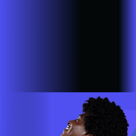
Sandovalina
SP - Santa Cruz do Rio Pardo
SP - São Bernardo
do Campo
SP - São João da Boa Vista
SP - São José do Rio
Pardo
SP - São Lourenço da Serra
SP - São Paulo
SP - São
Pedro do Turvo
SP - São Sebastião da Grama
SP - Sarapuí
SP -
Sarutaiá
SP - Sete Barras
SP - Sorocaba
SP - Taboão da
Serra
SP - Taguaí
SP - Tambaú
SP - Tapiratiba
SP -
Taquarituba
SP - Tarumã
SP - Tatuí
SP - Tupã
SP - Vargem
Grande do Sul
SP - Vinhedo
SP - Votorantim
A AZZA INFOVALE AGORA É ALARES
Estamos em mais de 100 cidades em 6 estados do Brasil,
com a missão de empoderar as pessoas para que possam ir
cada vez mais longe. A nossa ultra banda larga está presente
em mais de 500.000 lares e empresas em todo o país.