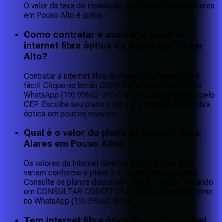
O valor da taxa de instalação dos planos Internet Alares
em Pouso Alto é grátis.
Como contratar e assinar o plano de
internet fibra óptica da Alares em Pouso
Alto?
Contratar a internet fibra da Alares em Pouso Alto é
fácil! Clique no botão CONTRATAR AGORA, fale no
WhatsApp (19) 99662-3914 ou consulte cobertura pelo
CEP. Escolha seu plano e ative sua internet 100% fibra
óptica em poucos minutos.
Qual é o valor do plano de internet fibra
Alares em Pouso Alto?
Os valores da internet fibra Alares em Pouso Alto,
variam conforme o plano e a velocidade escolhida.
Consulte os planos disponíveis em sua região clicando
em CONSULTAR COBERTURA ou fale com nosso time
no WhatsApp (19) 99662-3914.
Tem internet fibra ótica Alares disponível