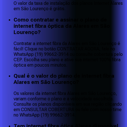
O valor da taxa de instalação dos planos Internet Alares
em São Lourenço é grátis.
Como contratar e assinar o plano de
internet fibra óptica da Alares em São
Lourenço?
Contratar a internet fibra da Alares em São Lourenço é
fácil! Clique no botão CONTRATAR AGORA, fale no
WhatsApp (19) 99662-3914 ou consulte cobertura pelo
CEP. Escolha seu plano e ative sua internet 100% fibra
óptica em poucos minutos.
Qual é o valor do plano de internet fibra
Alares em São Lourenço?
Os valores da internet fibra Alares em São Lourenço,
variam conforme o plano e a velocidade escolhida.
Consulte os planos disponíveis em sua região clicando
em CONSULTAR COBERTURA ou fale com nosso time
no WhatsApp (19) 99662-3914.
Tem internet fibra ótica Alares disponível