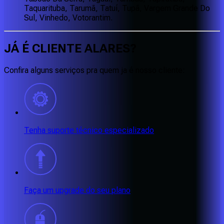
Taquarituba, Tarumã, Tatuí, Tupã, Vargem Grande Do
Sul, Vinhedo, Votorantim.
JÁ É CLIENTE
ALARES
?
Confira alguns serviços pra quem ja é nosso cliente:
Tenha suporte técnico especializado
Faça um upgrade do seu plano