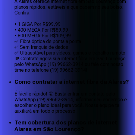
A Alares oferece internet fibra em São Lourenço com
planos rápidos, estáveis e que cabem no seu bolso.
Confira:
• 1 GIGA Por R$99,99
• 400 MEGA Por R$89,99
• 800 MEGA Por R$109,99
✅ Fibra óptica de ponta a ponta
✅ Sem franquia de dados
✅ Ultraestável para vídeos, games e trabalho remoto
💬 Contrate agora sua internet fibra em São Lourenço
pelo WhatsApp (19) 99662-3914 ou fale com nosso
time no telefone (19) 99662-3914!
Como contratar a internet fibra da Alares?
É fácil e rápido! 🤩 Basta entrar em contato pelo
WhatsApp (19) 99662-3914, informar seu endereço e
escolher o plano ideal para você. Nossa equipe te
auxiliará em todo o processo.
Tem cobertura dos planos de internet
Alares em São Lourenço?