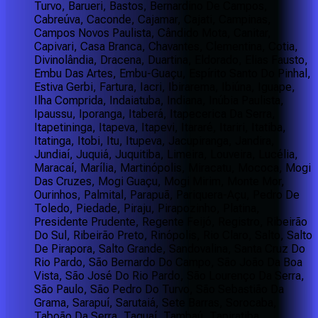
Turvo, Barueri, Bastos, Bernardino De Campos,
Cabreúva, Caconde, Cajamar, Cajati, Campinas,
Campos Novos Paulista, Cândido Mota, Canitar,
Capivari, Casa Branca, Chavantes, Clementina, Cotia,
Divinolândia, Dracena, Duartina, Eldorado, Elias Fausto,
Embu Das Artes, Embu-Guaçu, Espírito Santo Do Pinhal,
Estiva Gerbi, Fartura, Iacri, Ibirarema, Ibiúna, Iguape,
Ilha Comprida, Indaiatuba, Indiana, Inúbia Paulista,
Ipaussu, Iporanga, Itaberá, Itapecerica Da Serra,
Itapetininga, Itapeva, Itapevi, Itararé, Itariri, Itatiba,
Itatinga, Itobi, Itu, Itupeva, Jacupiranga, Jandira,
Jundiaí, Juquiá, Juquitiba, Limeira, Louveira, Lucélia,
Maracaí, Marília, Martinópolis, Miracatu, Mococa, Mogi
Das Cruzes, Mogi Guaçu, Mogi Mirim, Monte Mor,
Ourinhos, Palmital, Parapuã, Pariquera-Açu, Pedro De
Toledo, Piedade, Piraju, Pirapozinho, Platina,
Presidente Prudente, Regente Feijó, Registro, Ribeirão
Do Sul, Ribeirão Preto, Rinópolis, Rio Claro, Salto, Salto
De Pirapora, Salto Grande, Sandovalina, Santa Cruz Do
Rio Pardo, São Bernardo Do Campo, São João Da Boa
Vista, São José Do Rio Pardo, São Lourenço Da Serra,
São Paulo, São Pedro Do Turvo, São Sebastião Da
Grama, Sarapuí, Sarutaiá, Sete Barras, Sorocaba,
Taboão Da Serra, Taguaí, Tambaú, Tapiratiba,