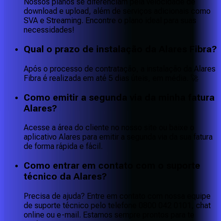
Nossos planos se diferenciam pela velocidade de
download e upload, além de serviços adicionais como
SVA e Streaming. Encontre o plano ideal para suas
necessidades!
Qual o prazo de instalação da Alares Fibra?
Após o processo de contratação, a instalação da Alares
Fibra é realizada em até 5 dias úteis, em média. 🚀
Como emitir a segunda via da minha fatura
Alares?
Acesse a área do cliente no nosso site ou baixe o
aplicativo Alares para emitir a segunda via da sua fatura
de forma rápida e fácil.
Como entrar em contato com o suporte
técnico da Alares?
Precisa de ajuda? Entre em contato com nossa equipe
de suporte técnico pelo telefone 0800 042 0101, chat
online ou e-mail. Estamos sempre prontos para te