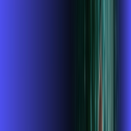
INTERNET + GLOBOPLAY
Benefícios:
Instalação gratuita
O Melhor Wi-Fi do mercado
Assinaturas inclusas:
Globoplay
ubook go
conta outra
*Confira as condições dessa oferta +
de