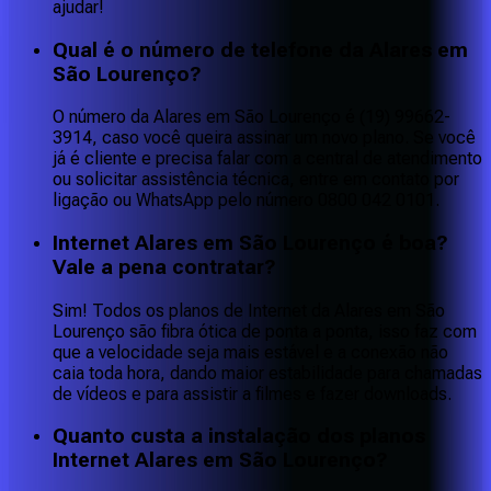
ajudar!
Qual é o número de telefone da Alares em
São Lourenço?
O número da Alares em São Lourenço é (19) 99662-
3914, caso você queira assinar um novo plano. Se você
já é cliente e precisa falar com a central de atendimento
ou solicitar assistência técnica, entre em contato por
ligação ou WhatsApp pelo número 0800 042 0101.
Internet Alares em São Lourenço é boa?
Vale a pena contratar?
Sim! Todos os planos de Internet da Alares em São
Lourenço são fibra ótica de ponta a ponta, isso faz com
que a velocidade seja mais estável e a conexão não
caia toda hora, dando maior estabilidade para chamadas
de vídeos e para assistir a filmes e fazer downloads.
Quanto custa a instalação dos planos
Internet Alares em São Lourenço?