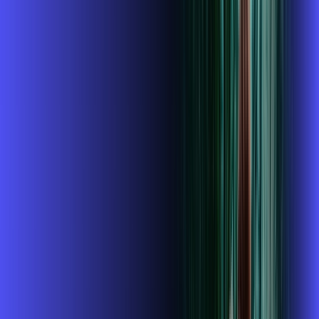
R$ 114,99
/mês
por:
R$
99
,
99
/MÊS
Contratar Agora
Contratar Agora
400 MEGA
INTERNET + ALARES PLAY
Benefícios:
Instalação gratuita
O Melhor Wi-Fi do mercado
Assinaturas inclusas: