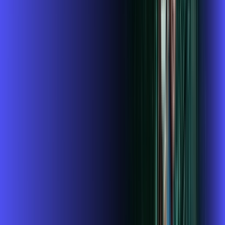
,
99
/MÊS
Contratar Agora
1 GIGA+DISNEY PADRÃO
Por:
R$
109
,
99
/MÊS
Contratar Agora
OS MELHORES APPS INCLUSOS NO
SEU
PLANO DE INTERNET
Globoplay