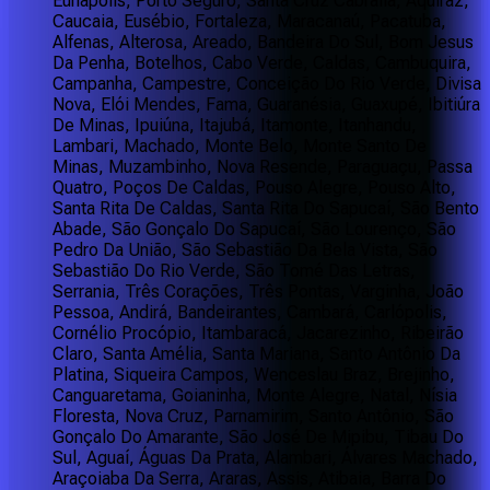
Eunápolis, Porto Seguro, Santa Cruz Cabrália, Aquiraz,
Caucaia, Eusébio, Fortaleza, Maracanaú, Pacatuba,
Alfenas, Alterosa, Areado, Bandeira Do Sul, Bom Jesus
Da Penha, Botelhos, Cabo Verde, Caldas, Cambuquira,
Campanha, Campestre, Conceição Do Rio Verde, Divisa
Nova, Elói Mendes, Fama, Guaranésia, Guaxupé, Ibitiúra
De Minas, Ipuiúna, Itajubá, Itamonte, Itanhandu,
Lambari, Machado, Monte Belo, Monte Santo De
Minas, Muzambinho, Nova Resende, Paraguaçu, Passa
Quatro, Poços De Caldas, Pouso Alegre, Pouso Alto,
Santa Rita De Caldas, Santa Rita Do Sapucaí, São Bento
Abade, São Gonçalo Do Sapucaí, São Lourenço, São
Pedro Da União, São Sebastião Da Bela Vista, São
Sebastião Do Rio Verde, São Tomé Das Letras,
Serrania, Três Corações, Três Pontas, Varginha, João
Pessoa, Andirá, Bandeirantes, Cambará, Carlópolis,
Cornélio Procópio, Itambaracá, Jacarezinho, Ribeirão
Claro, Santa Amélia, Santa Mariana, Santo Antônio Da
Platina, Siqueira Campos, Wenceslau Braz, Brejinho,
Canguaretama, Goianinha, Monte Alegre, Natal, Nísia
Floresta, Nova Cruz, Parnamirim, Santo Antônio, São
Gonçalo Do Amarante, São José De Mipibu, Tibau Do
Sul, Aguaí, Águas Da Prata, Alambari, Álvares Machado,
Araçoiaba Da Serra, Araras, Assis, Atibaia, Barra Do