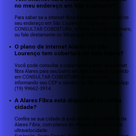
no meu endereço em São Lourenço?
Para saber se a internet fibra Alares está disponível no
seu endereço em São Lourenço, clique em
CONSULTAR COBERTURA, informe seu CEP e número,
ou fale diretamente no WhatsApp (19) 99662-3914.
O plano de internet Alares em São
Lourenço tem cobertura no meu bairro?
Você pode consultar a cobertura e planos de internet
fibra Alares para seu bairro em São Lourenço clicando
em CONSULTAR COBERTURA no nosso site,
informando seu CEP e número, ou fale pelo WhatsApp
(19) 99662-3914.
A Alares Fibra está disponível na minha
cidade?
Confira se sua cidade já está na área de cobertura da
Alares Fibra, com planos de internet fibra óptica de
ultravelocidade: