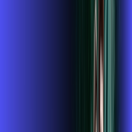
ubook go
conta outra
*Confira as condições dessa oferta +
de
R$ 104,99
/mês
por:
R$
89
,
99
/MÊS
Contratar Agora
Contratar Agora
800 MEGA
INTERNET + GLOBOPLAY
Benefícios: