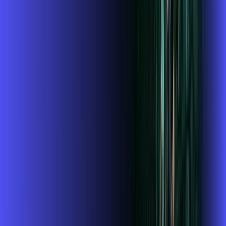
Assista filmes e séries em 4k sem interrupções