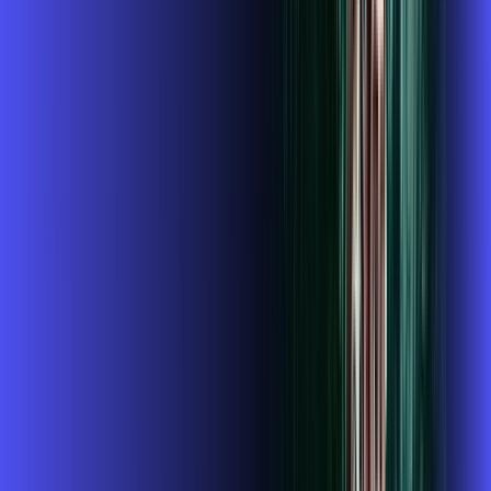
Instalação gratuita
O Melhor Wi-Fi do mercado
Assinaturas inclusas:
globoplay
conta outra
ubook go
*Confira as condições dessa oferta +
de
R$ 124,99
/mês
por:
R$