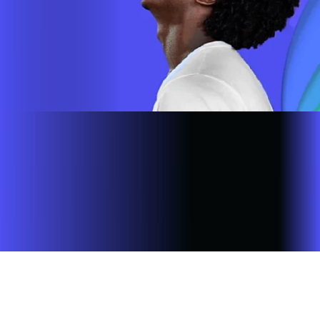
Site desenvolvido e publicado por PSP Intermediação De
Serviços LTDA I 17.082.481/0001-24. Parceiro autorizado
INFOVALE. Uso da marca regulamentado. Todos os direitos
reservados.