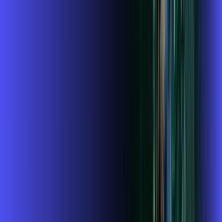
ubook go
conta outra vez
globoplay
Assine Internet Fibra Alares em São
Lourenço
A internet da Alares em São Lourenço é muito rápida para
você navegar, assistir a vídeos, ver seus shows preferidos,
ouvir músicas e levar a sua experiência de jogo online a outro
nível. Clique em CONTRATAR AGORA, ou fale com um de
nossos consultores via WhatsApp, e mude de vez para a
Alares Internet Banda Larga.
FALAR COM CONSULTOR