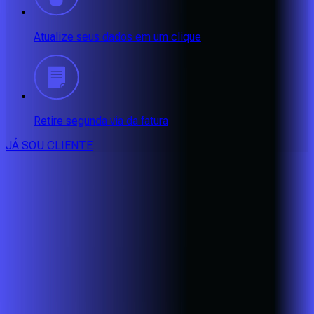
Atualize seus dados em um clique
Retire segunda via da fatura
JÁ SOU CLIENTE
CONSULTE RÁPIDO AS
CIDADES
ATENDIDAS
Clique em sua cidade abaixo e confira as melhores ofertas de
internet fibra da
Alares
BA - Eunápolis
BA - Porto Seguro
BA - Santa Cruz Cabrália
CE -
Aquiraz
CE - Caucaia
CE - Eusébio
CE - Fortaleza
CE -
Maracanaú
CE - Pacatuba
MG - Alfenas
MG - Alterosa
MG -
Areado
MG - Bandeira do Sul
MG - Bom Jesus da Penha
MG -