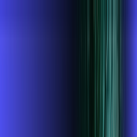
MG - São Lourenço
Área do cliente
Contratar pelo
WhatsApp
Chat On-line
AZZA INFOVALE AGORA É ALARES,
ULTRA VELOCIDADE 100% FIBRA
MELHOR OFERTA
1 GIGA