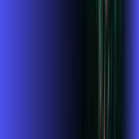
Wi-fi de alta performance para curtir e compartilhar à vontade