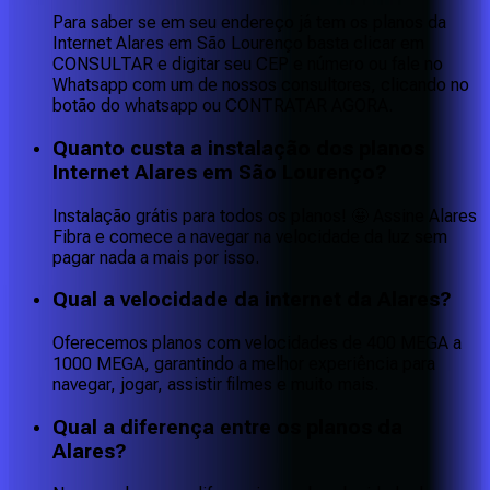
Para saber se em seu endereço já tem os planos da
Internet Alares em São Lourenço basta clicar em
CONSULTAR e digitar seu CEP e número ou fale no
Whatsapp com um de nossos consultores, clicando no
botão do whatsapp ou CONTRATAR AGORA.
Quanto custa a instalação dos planos
Internet Alares em São Lourenço?
Instalação grátis para todos os planos! 🤩 Assine Alares
Fibra e comece a navegar na velocidade da luz sem
pagar nada a mais por isso.
Qual a velocidade da internet da Alares?
Oferecemos planos com velocidades de 400 MEGA a
1000 MEGA, garantindo a melhor experiência para
navegar, jogar, assistir filmes e muito mais.
Qual a diferença entre os planos da
Alares?