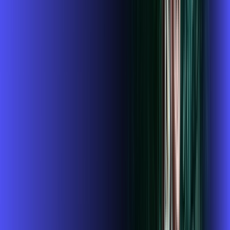
109
,
99
/MÊS
Contratar Agora
Contratar Agora
Consulte as ofertas
para o seu endereço!
CONSULTAR AGORA
CONFIRA OS COMBOS QUE
SELECIONAMOS PARA VOCÊ!
1GIGA+HBO+ALARES PLAY
Por:
R$
119