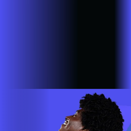
Sandovalina
SP - Santa Cruz do Rio Pardo
SP - São Bernardo
do Campo
SP - São João da Boa Vista
SP - São José do Rio
Pardo
SP - São Lourenço da Serra
SP - São Paulo
SP - São
Pedro do Turvo
SP - São Sebastião da Grama
SP - Sarapuí
SP -
Sarutaiá
SP - Sete Barras
SP - Sorocaba
SP - Taboão da
Serra
SP - Taguaí
SP - Tambaú
SP - Tapiratiba
SP -
Taquarituba
SP - Tarumã
SP - Tatuí
SP - Tupã
SP - Vargem
Grande do Sul
SP - Vinhedo
SP - Votorantim
A AZZA INFOVALE AGORA É ALARES
Estamos em mais de 100 cidades em 6 estados do Brasil,
com a missão de empoderar as pessoas para que possam ir
cada vez mais longe. A nossa ultra banda larga está presente
em mais de 500.000 lares e empresas em todo o país.