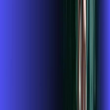
Benefícios:
Instalação gratuita
O Melhor Wi-Fi do mercado
Assinaturas inclusas:
ubook go
conta outra
*Confira as condições dessa oferta +
de
R$ 104,99
/mês
por:
R$
89