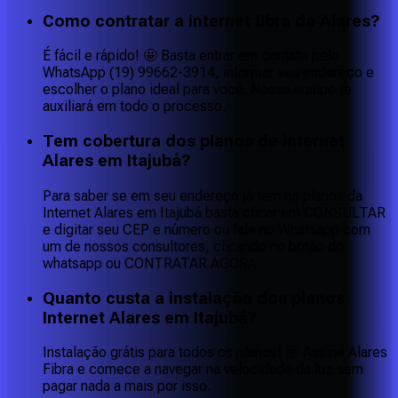
Como contratar a internet fibra da Alares?
É fácil e rápido! 🤩 Basta entrar em contato pelo
WhatsApp (19) 99662-3914, informar seu endereço e
escolher o plano ideal para você. Nossa equipe te
auxiliará em todo o processo.
Tem cobertura dos planos de internet
Alares em Itajubá?
Para saber se em seu endereço já tem os planos da
Internet Alares em Itajubá basta clicar em CONSULTAR
e digitar seu CEP e número ou fale no Whatsapp com
um de nossos consultores, clicando no botão do
whatsapp ou CONTRATAR AGORA.
Quanto custa a instalação dos planos
Internet Alares em Itajubá?
Instalação grátis para todos os planos! 🤩 Assine Alares
Fibra e comece a navegar na velocidade da luz sem
pagar nada a mais por isso.