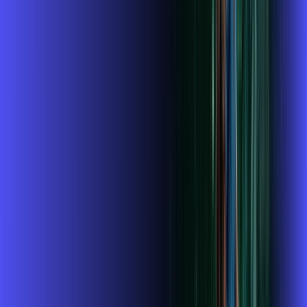
Contratar Agora
OS MELHORES APPS INCLUSOS NO
SEU
PLANO DE INTERNET
Globoplay
ubook go
conta outra vez
globoplay
Assine Internet Fibra Alares em
Itajubá