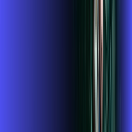
conta outra
ubook go
*Confira as condições dessa oferta +
de
R$ 124,99
/mês
por:
R$
109
,
99
/MÊS
Contratar Agora
Contratar Agora
Consulte as ofertas
para o seu endereço!
CONSULTAR AGORA