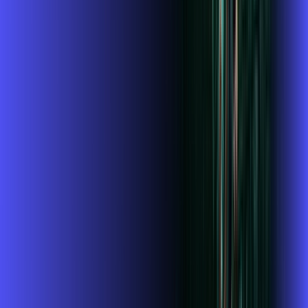
Assista filmes e séries em 4k sem interrupções