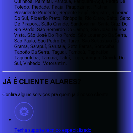
Ourinhos, Palmital, Parapuã, Pariquera-Açu, Pedro De
Toledo, Piedade, Piraju, Pirapozinho, Platina,
Presidente Prudente, Regente Feijó, Registro, Ribeirão
Do Sul, Ribeirão Preto, Rinópolis, Rio Claro, Salto, Salto
De Pirapora, Salto Grande, Sandovalina, Santa Cruz Do
Rio Pardo, São Bernardo Do Campo, São João Da Boa
Vista, São José Do Rio Pardo, São Lourenço Da Serra,
São Paulo, São Pedro Do Turvo, São Sebastião Da
Grama, Sarapuí, Sarutaiá, Sete Barras, Sorocaba,
Taboão Da Serra, Taguaí, Tambaú, Tapiratiba,
Taquarituba, Tarumã, Tatuí, Tupã, Vargem Grande Do
Sul, Vinhedo, Votorantim.
JÁ É CLIENTE
ALARES
?
Confira alguns serviços pra quem ja é nosso cliente:
Tenha suporte técnico especializado