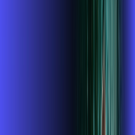
INTERNET + GLOBOPLAY
Benefícios:
Instalação gratuita
O Melhor Wi-Fi do mercado
Assinaturas inclusas:
Globoplay
ubook go
conta outra
*Confira as condições dessa oferta +
de