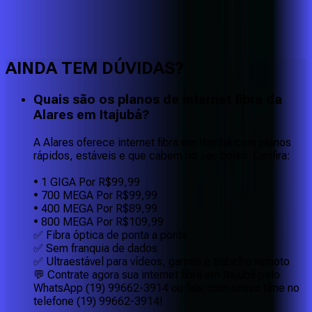
Faça downloads e uploads rápidos e sem quedas
AINDA TEM DÚVIDAS?
Quais são os planos de internet fibra da
Alares em Itajubá?
A Alares oferece internet fibra em Itajubá com planos
rápidos, estáveis e que cabem no seu bolso. Confira:
• 1 GIGA Por R$99,99
• 700 MEGA Por R$99,99
• 400 MEGA Por R$89,99
• 800 MEGA Por R$109,99
✅ Fibra óptica de ponta a ponta
✅ Sem franquia de dados
✅ Ultraestável para vídeos, games e trabalho remoto
💬 Contrate agora sua internet fibra em Itajubá pelo
WhatsApp (19) 99662-3914 ou fale com nosso time no
telefone (19) 99662-3914!