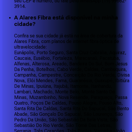
seu CEP e número, ou fale pelo WhatsApp (19) 99662-
3914.
A Alares Fibra está disponível na minha
cidade?
Confira se sua cidade já está na área de cobertura da
Alares Fibra, com planos de internet fibra óptica de
ultravelocidade:
Eunápolis, Porto Seguro, Santa Cruz Cabrália, Aquiraz,
Caucaia, Eusébio, Fortaleza, Maracanaú, Pacatuba,
Alfenas, Alterosa, Areado, Bandeira Do Sul, Bom Jesus
Da Penha, Botelhos, Cabo Verde, Caldas, Cambuquira,
Campanha, Campestre, Conceição Do Rio Verde, Divisa
Nova, Elói Mendes, Fama, Guaranésia, Guaxupé, Ibitiúra
De Minas, Ipuiúna, Itajubá, Itamonte, Itanhandu,
Lambari, Machado, Monte Belo, Monte Santo De
Minas, Muzambinho, Nova Resende, Paraguaçu, Passa
Quatro, Poços De Caldas, Pouso Alegre, Pouso Alto,
Santa Rita De Caldas, Santa Rita Do Sapucaí, São Bento
Abade, São Gonçalo Do Sapucaí, São Lourenço, São
Pedro Da União, São Sebastião Da Bela Vista, São
Sebastião Do Rio Verde, São Tomé Das Letras,
Serrania, Três Corações, Três Pontas, Varginha, João