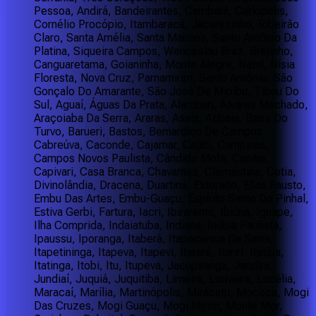
Pessoa, Andirá, Bandeirantes, Cambará, Carlópolis,
Cornélio Procópio, Itambaracá, Jacarezinho, Ribeirão
Claro, Santa Amélia, Santa Mariana, Santo Antônio Da
Platina, Siqueira Campos, Wenceslau Braz, Brejinho,
Canguaretama, Goianinha, Monte Alegre, Natal, Nísia
Floresta, Nova Cruz, Parnamirim, Santo Antônio, São
Gonçalo Do Amarante, São José De Mipibu, Tibau Do
Sul, Aguaí, Águas Da Prata, Alambari, Álvares Machado,
Araçoiaba Da Serra, Araras, Assis, Atibaia, Barra Do
Turvo, Barueri, Bastos, Bernardino De Campos,
Cabreúva, Caconde, Cajamar, Cajati, Campinas,
Campos Novos Paulista, Cândido Mota, Canitar,
Capivari, Casa Branca, Chavantes, Clementina, Cotia,
Divinolândia, Dracena, Duartina, Eldorado, Elias Fausto,
Embu Das Artes, Embu-Guaçu, Espírito Santo Do Pinhal,
Estiva Gerbi, Fartura, Iacri, Ibirarema, Ibiúna, Iguape,
Ilha Comprida, Indaiatuba, Indiana, Inúbia Paulista,
Ipaussu, Iporanga, Itaberá, Itapecerica Da Serra,
Itapetininga, Itapeva, Itapevi, Itararé, Itariri, Itatiba,
Itatinga, Itobi, Itu, Itupeva, Jacupiranga, Jandira,
Jundiaí, Juquiá, Juquitiba, Limeira, Louveira, Lucélia,
Maracaí, Marília, Martinópolis, Miracatu, Mococa, Mogi
Das Cruzes, Mogi Guaçu, Mogi Mirim, Monte Mor,