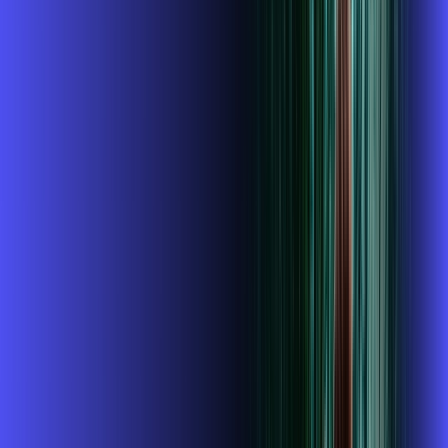
R$ 114,99
/mês
por:
R$
99
,
99
/MÊS
Contratar Agora
Contratar Agora
MELHOR OFERTA
700 MEGA
INTERNET + ALARES PLAY
Benefícios:
Instalação gratuita
O Melhor Wi-Fi do mercado
Assinaturas inclusas: