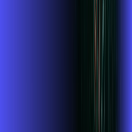
Wi-fi de alta performance para curtir e compartilhar à vontade