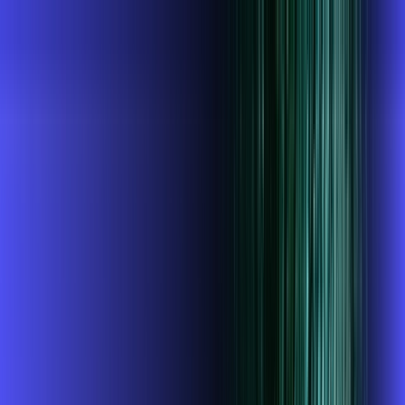
MG - Itajubá
Área do cliente
Contratar pelo
WhatsApp
Chat On-line
AZZA INFOVALE AGORA É ALARES,
ULTRA VELOCIDADE 100% FIBRA
MELHOR OFERTA
1 GIGA