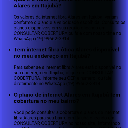
Alares em Itajubá?
Os valores da internet fibra Alares em Itajubá, variam
conforme o plano e a velocidade escolhida. Consulte os
planos disponíveis em sua região clicando em
CONSULTAR COBERTURA ou fale com nosso time no
WhatsApp (19) 99662-3914.
Tem internet fibra ótica Alares disponível
no meu endereço em Itajubá?
Para saber se a internet fibra Alares está disponível no
seu endereço em Itajubá, clique em CONSULTAR
COBERTURA, informe seu CEP e número, ou fale
diretamente no WhatsApp (19) 99662-3914.
O plano de internet Alares em Itajubá tem
cobertura no meu bairro?
Você pode consultar a cobertura e planos de internet
fibra Alares para seu bairro em Itajubá clicando em
CONSULTAR COBERTURA no nosso site, informando