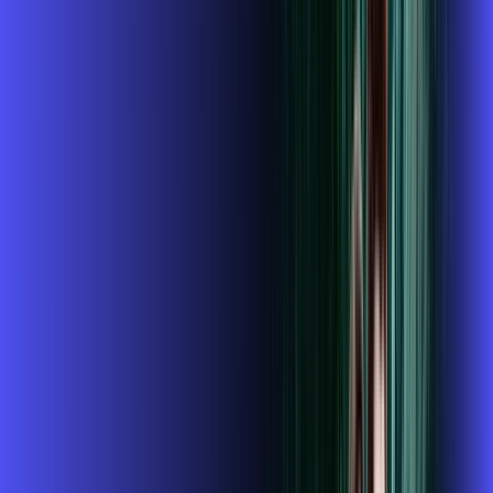
ubook go
conta outra
*Confira as condições dessa oferta +
de
R$ 119,99
/mês
por:
R$
99
,
99
/MÊS
Contratar Agora
Contratar Agora
400 MEGA
INTERNET + ALARES PLAY