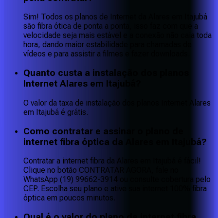
Sim! Todos os planos de Internet da Alares em Itajubá
são fibra ótica de ponta a ponta, isso faz com que a
velocidade seja mais estável e a conexão não caia toda
hora, dando maior estabilidade para chamadas de
vídeos e para assistir a filmes e fazer downloads.
Quanto custa a instalação dos planos
Internet Alares em Itajubá?
O valor da taxa de instalação dos planos Internet Alares
em Itajubá é grátis.
Como contratar e assinar o plano de
internet fibra óptica da Alares em Itajubá?
Contratar a internet fibra da Alares em Itajubá é fácil!
Clique no botão CONTRATAR AGORA, fale no
WhatsApp (19) 99662-3914 ou consulte cobertura pelo
CEP. Escolha seu plano e ative sua internet 100% fibra
óptica em poucos minutos.
Qual é o valor do plano de internet fibra