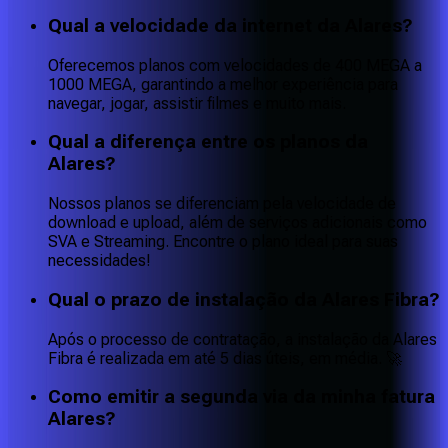
Qual a velocidade da internet da Alares?
Oferecemos planos com velocidades de 400 MEGA a
1000 MEGA, garantindo a melhor experiência para
navegar, jogar, assistir filmes e muito mais.
Qual a diferença entre os planos da
Alares?
Nossos planos se diferenciam pela velocidade de
download e upload, além de serviços adicionais como
SVA e Streaming. Encontre o plano ideal para suas
necessidades!
Qual o prazo de instalação da Alares Fibra?
Após o processo de contratação, a instalação da Alares
Fibra é realizada em até 5 dias úteis, em média. 🚀
Como emitir a segunda via da minha fatura
Alares?