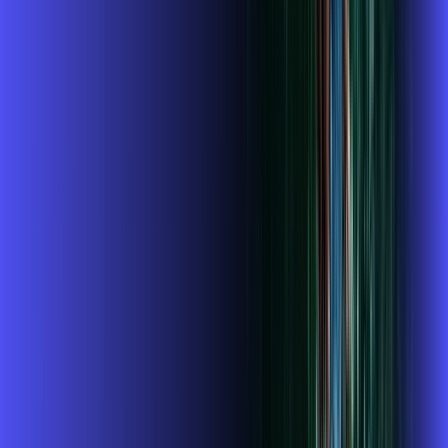
A internet da Alares em Itajubá é muito rápida para você
navegar, assistir a vídeos, ver seus shows preferidos, ouvir
músicas e levar a sua experiência de jogo online a outro nível.
Clique em CONTRATAR AGORA, ou fale com um de nossos
consultores via WhatsApp, e mude de vez para a Alares
Internet Banda Larga.
FALAR COM CONSULTOR