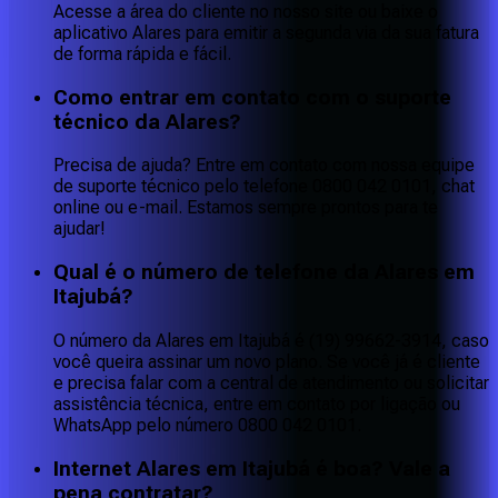
Acesse a área do cliente no nosso site ou baixe o
aplicativo Alares para emitir a segunda via da sua fatura
de forma rápida e fácil.
Como entrar em contato com o suporte
técnico da Alares?
Precisa de ajuda? Entre em contato com nossa equipe
de suporte técnico pelo telefone 0800 042 0101, chat
online ou e-mail. Estamos sempre prontos para te
ajudar!
Qual é o número de telefone da Alares em
Itajubá?
O número da Alares em Itajubá é (19) 99662-3914, caso
você queira assinar um novo plano. Se você já é cliente
e precisa falar com a central de atendimento ou solicitar
assistência técnica, entre em contato por ligação ou
WhatsApp pelo número 0800 042 0101.
Internet Alares em Itajubá é boa? Vale a
pena contratar?