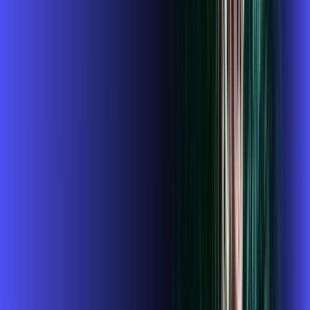
,
99
/MÊS
Contratar Agora
Contratar Agora
800 MEGA
INTERNET + GLOBOPLAY
Benefícios:
Instalação gratuita
O Melhor Wi-Fi do mercado
Assinaturas inclusas:
globoplay