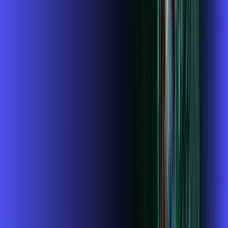
CONFIRA OS COMBOS QUE
SELECIONAMOS PARA VOCÊ!
1GIGA+HBO+ALARES PLAY
Por:
R$
119
,
99
/MÊS
Contratar Agora
1 GIGA+DISNEY PADRÃO
Por:
R$
109
,
99
/MÊS