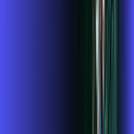
,
99
/MÊS
Contratar Agora
1GIGA+HBO+ALARES PLAY
Por:
R$
119
,
99
/MÊS
Contratar Agora
1 GIGA+DISNEY PADRÃO
Por:
R$
109
,
99
/MÊS