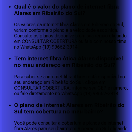
Qual é o valor do plano de internet fibra
Alares em Ribeirão do Sul?
Os valores da internet fibra Alares em Ribeirão do Sul,
variam conforme o plano e a velocidade escolhida.
Consulte os planos disponíveis em sua região clicando
em CONSULTAR COBERTURA ou fale com nosso time
no WhatsApp (19) 99662-3914.
Tem internet fibra ótica Alares disponível
no meu endereço em Ribeirão do Sul?
Para saber se a internet fibra Alares está disponível no
seu endereço em Ribeirão do Sul, clique em
CONSULTAR COBERTURA, informe seu CEP e número,
ou fale diretamente no WhatsApp (19) 99662-3914.
O plano de internet Alares em Ribeirão do
Sul tem cobertura no meu bairro?
Você pode consultar a cobertura e planos de internet
fibra Alares para seu bairro em Ribeirão do Sul clicando