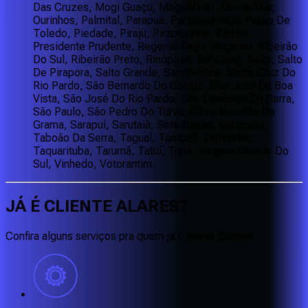
Das Cruzes, Mogi Guaçu, Mogi Mirim, Monte Mor,
Ourinhos, Palmital, Parapuã, Pariquera-Açu, Pedro De
Toledo, Piedade, Piraju, Pirapozinho, Platina,
Presidente Prudente, Regente Feijó, Registro, Ribeirão
Do Sul, Ribeirão Preto, Rinópolis, Rio Claro, Salto, Salto
De Pirapora, Salto Grande, Sandovalina, Santa Cruz Do
Rio Pardo, São Bernardo Do Campo, São João Da Boa
Vista, São José Do Rio Pardo, São Lourenço Da Serra,
São Paulo, São Pedro Do Turvo, São Sebastião Da
Grama, Sarapuí, Sarutaiá, Sete Barras, Sorocaba,
Taboão Da Serra, Taguaí, Tambaú, Tapiratiba,
Taquarituba, Tarumã, Tatuí, Tupã, Vargem Grande Do
Sul, Vinhedo, Votorantim.
JÁ É CLIENTE
ALARES
?
Confira alguns serviços pra quem ja é nosso cliente: