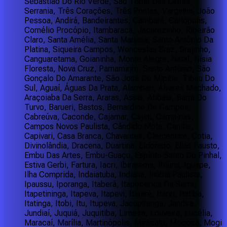
Sebastião Do Rio Verde, São Tomé Das Letras,
Serrania, Três Corações, Três Pontas, Varginha, João
Pessoa, Andirá, Bandeirantes, Cambará, Carlópolis,
Cornélio Procópio, Itambaracá, Jacarezinho, Ribeirão
Claro, Santa Amélia, Santa Mariana, Santo Antônio Da
Platina, Siqueira Campos, Wenceslau Braz, Brejinho,
Canguaretama, Goianinha, Monte Alegre, Natal, Nísia
Floresta, Nova Cruz, Parnamirim, Santo Antônio, São
Gonçalo Do Amarante, São José De Mipibu, Tibau Do
Sul, Aguaí, Águas Da Prata, Alambari, Álvares Machado,
Araçoiaba Da Serra, Araras, Assis, Atibaia, Barra Do
Turvo, Barueri, Bastos, Bernardino De Campos,
Cabreúva, Caconde, Cajamar, Cajati, Campinas,
Campos Novos Paulista, Cândido Mota, Canitar,
Capivari, Casa Branca, Chavantes, Clementina, Cotia,
Divinolândia, Dracena, Duartina, Eldorado, Elias Fausto,
Embu Das Artes, Embu-Guaçu, Espírito Santo Do Pinhal,
Estiva Gerbi, Fartura, Iacri, Ibirarema, Ibiúna, Iguape,
Ilha Comprida, Indaiatuba, Indiana, Inúbia Paulista,
Ipaussu, Iporanga, Itaberá, Itapecerica Da Serra,
Itapetininga, Itapeva, Itapevi, Itararé, Itariri, Itatiba,
Itatinga, Itobi, Itu, Itupeva, Jacupiranga, Jandira,
Jundiaí, Juquiá, Juquitiba, Limeira, Louveira, Lucélia,
Maracaí, Marília, Martinópolis, Miracatu, Mococa, Mogi