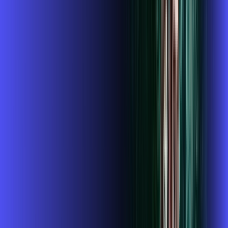
Instalação gratuita
O Melhor Wi-Fi do mercado
Assinaturas inclusas:
globoplay
conta outra
ubook go
*Confira as condições dessa oferta +
de
R$ 124,99
/mês
por:
R$