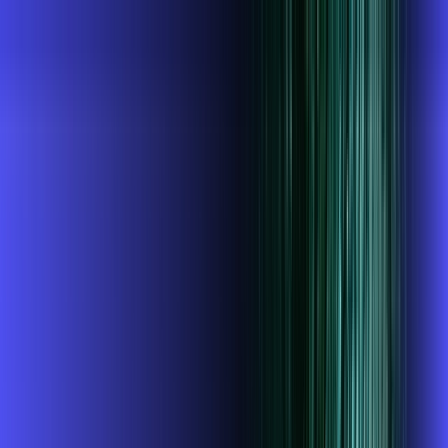
SP - Ribeirão do Sul
Área do cliente
Contratar pelo
WhatsApp
Chat On-line
AZZA INFOVALE AGORA É ALARES,
ULTRA VELOCIDADE 100% FIBRA
MELHOR OFERTA
1 GIGA