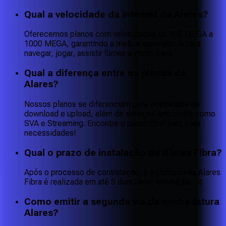
Qual a velocidade da internet da Alares?
Oferecemos planos com velocidades de 400 MEGA a
1000 MEGA, garantindo a melhor experiência para
navegar, jogar, assistir filmes e muito mais.
Qual a diferença entre os planos da
Alares?
Nossos planos se diferenciam pela velocidade de
download e upload, além de serviços adicionais como
SVA e Streaming. Encontre o plano ideal para suas
necessidades!
Qual o prazo de instalação da Alares Fibra?
Após o processo de contratação, a instalação da Alares
Fibra é realizada em até 5 dias úteis, em média. 🚀
Como emitir a segunda via da minha fatura
Alares?