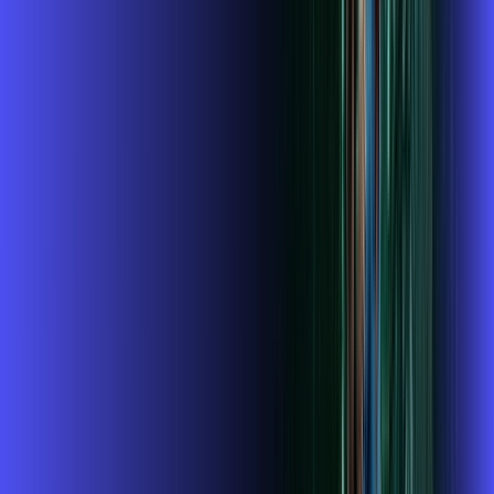
Contratar Agora
OS MELHORES APPS INCLUSOS NO
SEU
PLANO DE INTERNET
Globoplay
ubook go
conta outra vez
globoplay
Assine Internet Fibra Alares em
Ribeirão do Sul