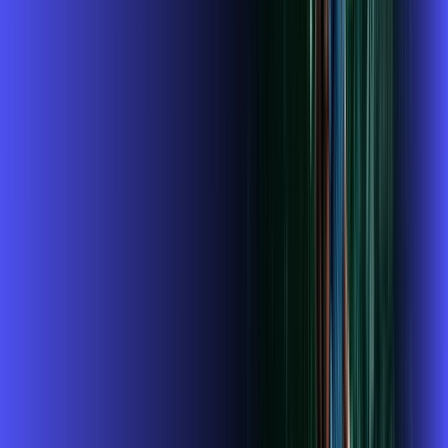
A internet da Alares em Ribeirão do Sul é muito rápida para
você navegar, assistir a vídeos, ver seus shows preferidos,
ouvir músicas e levar a sua experiência de jogo online a outro
nível. Clique em CONTRATAR AGORA, ou fale com um de
nossos consultores via WhatsApp, e mude de vez para a
Alares Internet Banda Larga.
FALAR COM CONSULTOR