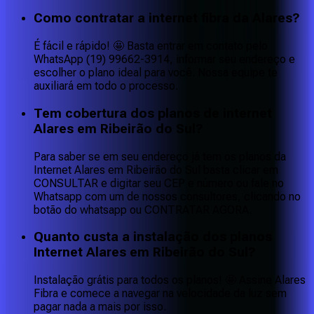
Como contratar a internet fibra da Alares?
É fácil e rápido! 🤩 Basta entrar em contato pelo
WhatsApp (19) 99662-3914, informar seu endereço e
escolher o plano ideal para você. Nossa equipe te
auxiliará em todo o processo.
Tem cobertura dos planos de internet
Alares em Ribeirão do Sul?
Para saber se em seu endereço já tem os planos da
Internet Alares em Ribeirão do Sul basta clicar em
CONSULTAR e digitar seu CEP e número ou fale no
Whatsapp com um de nossos consultores, clicando no
botão do whatsapp ou CONTRATAR AGORA.
Quanto custa a instalação dos planos
Internet Alares em Ribeirão do Sul?
Instalação grátis para todos os planos! 🤩 Assine Alares
Fibra e comece a navegar na velocidade da luz sem
pagar nada a mais por isso.