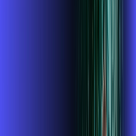
INTERNET + GLOBOPLAY
Benefícios:
Instalação gratuita
O Melhor Wi-Fi do mercado
Assinaturas inclusas:
Globoplay
ubook go
conta outra
*Confira as condições dessa oferta +
de