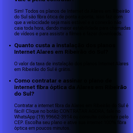
Sim! Todos os planos de Internet da Alares em Ribeirão
do Sul são fibra ótica de ponta a ponta, isso faz com
que a velocidade seja mais estável e a conexão não
caia toda hora, dando maior estabilidade para chamadas
de vídeos e para assistir a filmes e fazer downloads.
Quanto custa a instalação dos planos
Internet Alares em Ribeirão do Sul?
O valor da taxa de instalação dos planos Internet Alares
em Ribeirão do Sul é grátis.
Como contratar e assinar o plano de
internet fibra óptica da Alares em Ribeirão
do Sul?
Contratar a internet fibra da Alares em Ribeirão do Sul é
fácil! Clique no botão CONTRATAR AGORA, fale no
WhatsApp (19) 99662-3914 ou consulte cobertura pelo
CEP. Escolha seu plano e ative sua internet 100% fibra
óptica em poucos minutos.