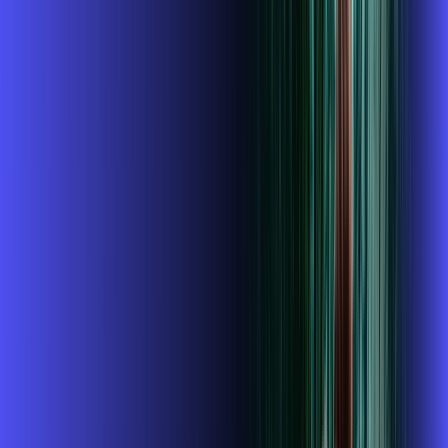
R$ 114,99
/mês
por:
R$
99
,
99
/MÊS
Contratar Agora
Contratar Agora
400 MEGA
INTERNET + ALARES PLAY
Benefícios:
Instalação gratuita
O Melhor Wi-Fi do mercado
Assinaturas inclusas: