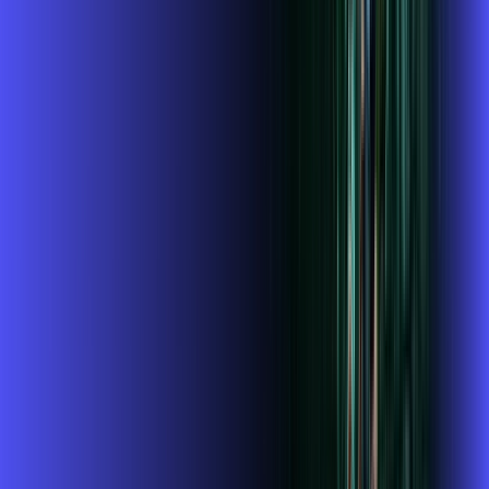
Assista filmes e séries em 4k sem interrupções