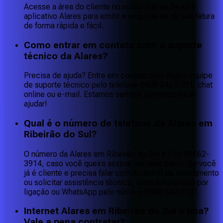
Acesse a área do cliente no nosso site ou baixe o
aplicativo Alares para emitir a segunda via da sua fatura
de forma rápida e fácil.
Como entrar em contato com o suporte
técnico da Alares?
Precisa de ajuda? Entre em contato com nossa equipe
de suporte técnico pelo telefone 0800 042 0101, chat
online ou e-mail. Estamos sempre prontos para te
ajudar!
Qual é o número de telefone da Alares em
Ribeirão do Sul?
O número da Alares em Ribeirão do Sul é (19) 99662-
3914, caso você queira assinar um novo plano. Se você
já é cliente e precisa falar com a central de atendimento
ou solicitar assistência técnica, entre em contato por
ligação ou WhatsApp pelo número 0800 042 0101.
Internet Alares em Ribeirão do Sul é boa?
Vale a pena contratar?