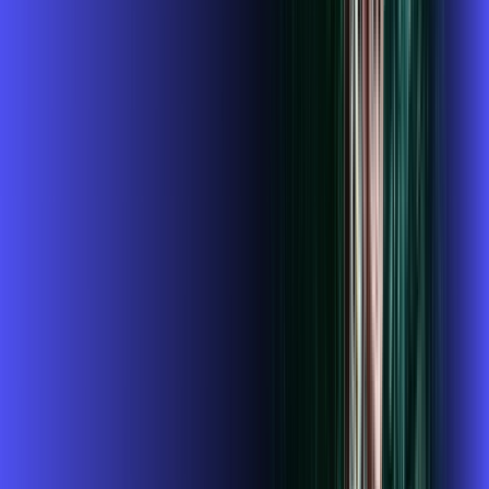
109
,
99
/MÊS
Contratar Agora
Contratar Agora
Consulte as ofertas
para o seu endereço!
CONSULTAR AGORA
CONFIRA OS COMBOS QUE
SELECIONAMOS PARA VOCÊ!
1 GIGA+GLOBOPLAY
Por:
R$
119