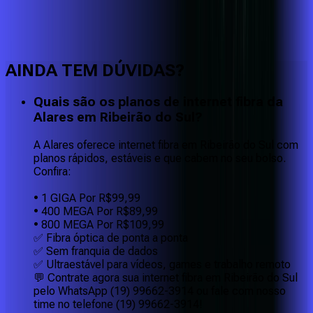
Faça downloads e uploads rápidos e sem quedas
AINDA TEM DÚVIDAS?
Quais são os planos de internet fibra da
Alares em Ribeirão do Sul?
A Alares oferece internet fibra em Ribeirão do Sul com
planos rápidos, estáveis e que cabem no seu bolso.
Confira:
• 1 GIGA Por R$99,99
• 400 MEGA Por R$89,99
• 800 MEGA Por R$109,99
✅ Fibra óptica de ponta a ponta
✅ Sem franquia de dados
✅ Ultraestável para vídeos, games e trabalho remoto
💬 Contrate agora sua internet fibra em Ribeirão do Sul
pelo WhatsApp (19) 99662-3914 ou fale com nosso
time no telefone (19) 99662-3914!