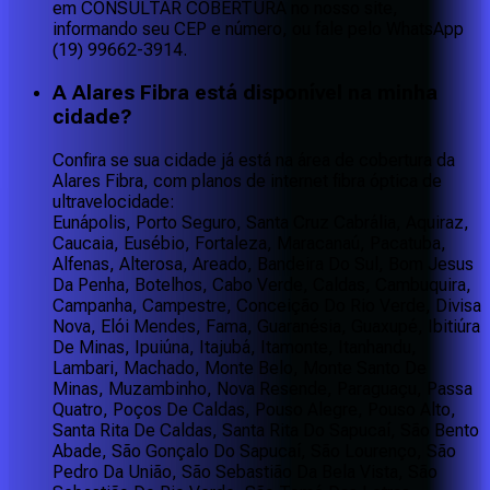
em CONSULTAR COBERTURA no nosso site,
informando seu CEP e número, ou fale pelo WhatsApp
(19) 99662-3914.
A Alares Fibra está disponível na minha
cidade?
Confira se sua cidade já está na área de cobertura da
Alares Fibra, com planos de internet fibra óptica de
ultravelocidade:
Eunápolis, Porto Seguro, Santa Cruz Cabrália, Aquiraz,
Caucaia, Eusébio, Fortaleza, Maracanaú, Pacatuba,
Alfenas, Alterosa, Areado, Bandeira Do Sul, Bom Jesus
Da Penha, Botelhos, Cabo Verde, Caldas, Cambuquira,
Campanha, Campestre, Conceição Do Rio Verde, Divisa
Nova, Elói Mendes, Fama, Guaranésia, Guaxupé, Ibitiúra
De Minas, Ipuiúna, Itajubá, Itamonte, Itanhandu,
Lambari, Machado, Monte Belo, Monte Santo De
Minas, Muzambinho, Nova Resende, Paraguaçu, Passa
Quatro, Poços De Caldas, Pouso Alegre, Pouso Alto,
Santa Rita De Caldas, Santa Rita Do Sapucaí, São Bento
Abade, São Gonçalo Do Sapucaí, São Lourenço, São
Pedro Da União, São Sebastião Da Bela Vista, São