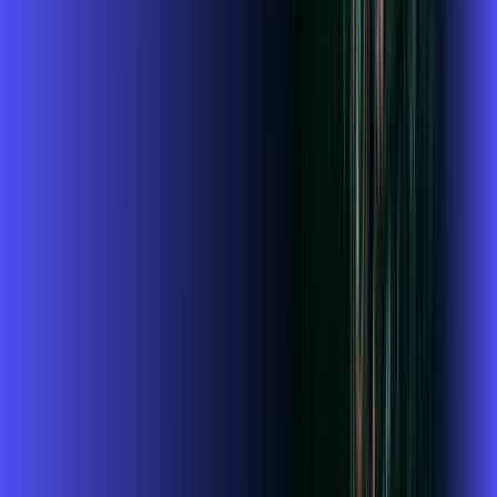
Wi-fi de alta performance para curtir e compartilhar à vontade