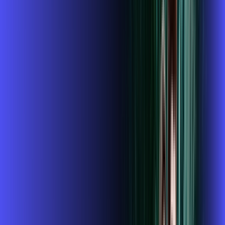
ubook go
conta outra
*Confira as condições dessa oferta +
de
R$ 104,99
/mês
por:
R$
89
,
99
/MÊS
Contratar Agora
Contratar Agora
800 MEGA
INTERNET + GLOBOPLAY
Benefícios: