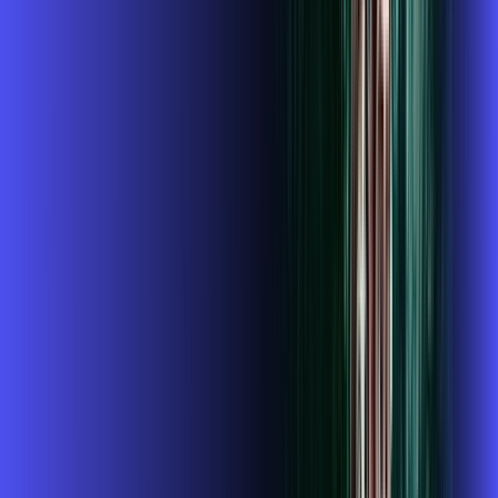
Instalação gratuita
GLOBOPLAY + ALARES PLAY
Assinaturas inclusas:
Globoplay
ubook go
conta outra
*Confira as condições dessa oferta +
de
R$ 134,99
/mês
por:
R$