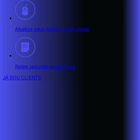
Atualize seus dados em um clique
Retire segunda via da fatura
JÁ SOU CLIENTE
CONSULTE RÁPIDO AS
CIDADES
ATENDIDAS
Clique em sua cidade abaixo e confira as melhores ofertas de
internet fibra da
Alares
BA - Eunápolis
BA - Porto Seguro
BA - Santa Cruz Cabrália
CE -
Aquiraz
CE - Caucaia
CE - Eusébio
CE - Fortaleza
CE -