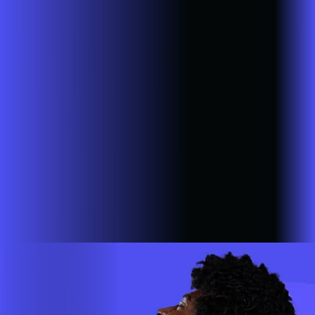
Ribeirão do Sul
SP - Ribeirão Preto
SP - Rinópolis
SP - Rio
Claro
SP - Salto
SP - Salto de Pirapora
SP - Salto Grande
SP -
Sandovalina
SP - Santa Cruz do Rio Pardo
SP - São Bernardo
do Campo
SP - São João da Boa Vista
SP - São José do Rio
Pardo
SP - São Lourenço da Serra
SP - São Paulo
SP - São
Pedro do Turvo
SP - São Sebastião da Grama
SP - Sarapuí
SP -
Sarutaiá
SP - Sete Barras
SP - Sorocaba
SP - Taboão da
Serra
SP - Taguaí
SP - Tambaú
SP - Tapiratiba
SP -
Taquarituba
SP - Tarumã
SP - Tatuí
SP - Tupã
SP - Vargem
Grande do Sul
SP - Vinhedo
SP - Votorantim
A AZZA INFOVALE AGORA É ALARES
Estamos em mais de 100 cidades em 6 estados do Brasil,
com a missão de empoderar as pessoas para que possam ir
cada vez mais longe. A nossa ultra banda larga está presente
em mais de 500.000 lares e empresas em todo o país.