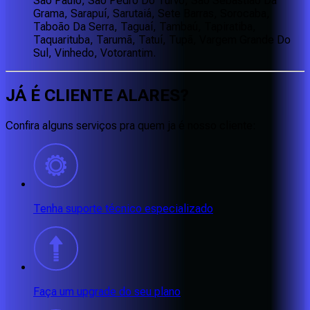
São Paulo, São Pedro Do Turvo, São Sebastião Da
Grama, Sarapuí, Sarutaiá, Sete Barras, Sorocaba,
Taboão Da Serra, Taguaí, Tambaú, Tapiratiba,
Taquarituba, Tarumã, Tatuí, Tupã, Vargem Grande Do
Sul, Vinhedo, Votorantim.
JÁ É CLIENTE
ALARES
?
Confira alguns serviços pra quem ja é nosso cliente:
Tenha suporte técnico especializado
Faça um upgrade do seu plano