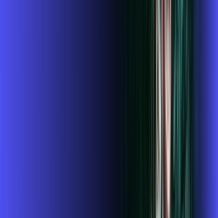
119
,
99
/MÊS
Contratar Agora
Contratar Agora
Consulte as ofertas
para o seu endereço!
CONSULTAR AGORA
CONFIRA OS COMBOS QUE
SELECIONAMOS PARA VOCÊ!
1GIGA+HBO+ALARES PLAY
Por:
R$
119