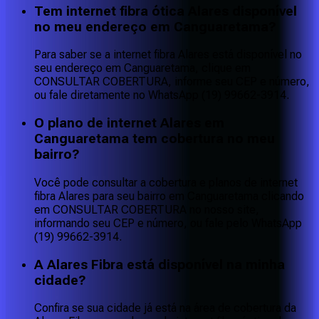
Tem internet fibra ótica Alares disponível
no meu endereço em Canguaretama?
Para saber se a internet fibra Alares está disponível no
seu endereço em Canguaretama, clique em
CONSULTAR COBERTURA, informe seu CEP e número,
ou fale diretamente no WhatsApp (19) 99662-3914.
O plano de internet Alares em
Canguaretama tem cobertura no meu
bairro?
Você pode consultar a cobertura e planos de internet
fibra Alares para seu bairro em Canguaretama clicando
em CONSULTAR COBERTURA no nosso site,
informando seu CEP e número, ou fale pelo WhatsApp
(19) 99662-3914.
A Alares Fibra está disponível na minha
cidade?
Confira se sua cidade já está na área de cobertura da