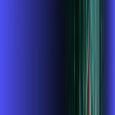
INTERNET + ALARES PLAY
Benefícios:
Instalação gratuita
O Melhor Wi-Fi do mercado
Assinaturas inclusas:
ubook go
conta outra
*Confira as condições dessa oferta +
de
R$ 114,99
/mês
por:
R$
99