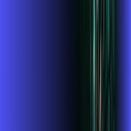
Assista filmes e séries em 4k sem interrupções