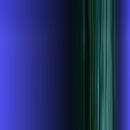
RN - Canguaretama
Área do cliente
Contratar pelo
WhatsApp
Chat On-line
AZZA INFOVALE AGORA É ALARES,
ULTRA VELOCIDADE 100% FIBRA
MELHOR OFERTA
700 MEGA