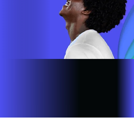
Site desenvolvido e publicado por PSP Intermediação De
Serviços LTDA I 17.082.481/0001-24. Parceiro autorizado
INFOVALE. Uso da marca regulamentado. Todos os direitos
reservados.