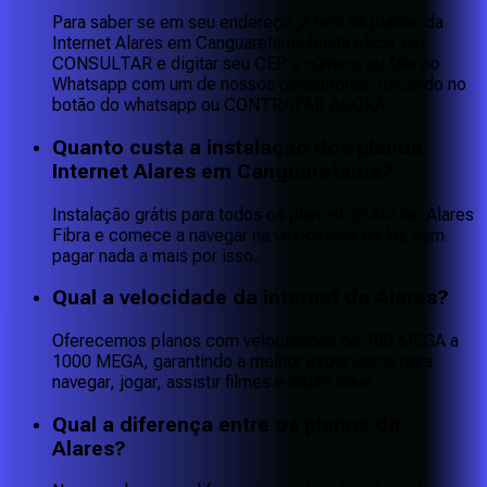
Para saber se em seu endereço já tem os planos da
Internet Alares em Canguaretama basta clicar em
CONSULTAR e digitar seu CEP e número ou fale no
Whatsapp com um de nossos consultores, clicando no
botão do whatsapp ou CONTRATAR AGORA.
Quanto custa a instalação dos planos
Internet Alares em Canguaretama?
Instalação grátis para todos os planos! 🤩 Assine Alares
Fibra e comece a navegar na velocidade da luz sem
pagar nada a mais por isso.
Qual a velocidade da internet da Alares?
Oferecemos planos com velocidades de 700 MEGA a
1000 MEGA, garantindo a melhor experiência para
navegar, jogar, assistir filmes e muito mais.
Qual a diferença entre os planos da
Alares?