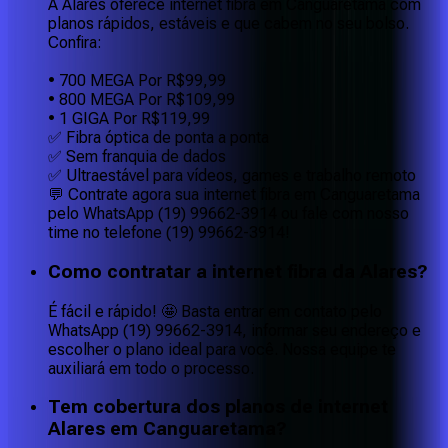
A Alares oferece internet fibra em Canguaretama com
planos rápidos, estáveis e que cabem no seu bolso.
Confira:
• 700 MEGA Por R$99,99
• 800 MEGA Por R$109,99
• 1 GIGA Por R$119,99
✅ Fibra óptica de ponta a ponta
✅ Sem franquia de dados
✅ Ultraestável para vídeos, games e trabalho remoto
💬 Contrate agora sua internet fibra em Canguaretama
pelo WhatsApp (19) 99662-3914 ou fale com nosso
time no telefone (19) 99662-3914!
Como contratar a internet fibra da Alares?
É fácil e rápido! 🤩 Basta entrar em contato pelo
WhatsApp (19) 99662-3914, informar seu endereço e
escolher o plano ideal para você. Nossa equipe te
auxiliará em todo o processo.
Tem cobertura dos planos de internet
Alares em Canguaretama?