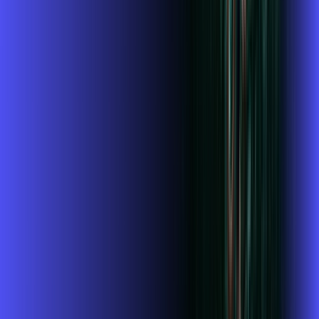
Wi-fi de alta performance para curtir e compartilhar à vontade