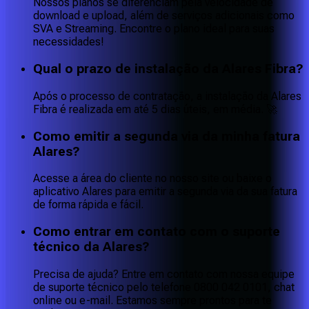
Nossos planos se diferenciam pela velocidade de
download e upload, além de serviços adicionais como
SVA e Streaming. Encontre o plano ideal para suas
necessidades!
Qual o prazo de instalação da Alares Fibra?
Após o processo de contratação, a instalação da Alares
Fibra é realizada em até 5 dias úteis, em média. 🚀
Como emitir a segunda via da minha fatura
Alares?
Acesse a área do cliente no nosso site ou baixe o
aplicativo Alares para emitir a segunda via da sua fatura
de forma rápida e fácil.
Como entrar em contato com o suporte
técnico da Alares?
Precisa de ajuda? Entre em contato com nossa equipe
de suporte técnico pelo telefone 0800 042 0101, chat
online ou e-mail. Estamos sempre prontos para te