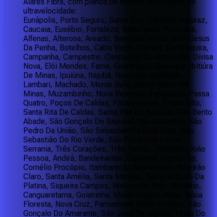
Alares Fibra, com planos de internet fibra óptica de
ultravelocidade:
Eunápolis, Porto Seguro, Santa Cruz Cabrália, Aquiraz,
Caucaia, Eusébio, Fortaleza, Maracanaú, Pacatuba,
Alfenas, Alterosa, Areado, Bandeira Do Sul, Bom Jesus
Da Penha, Botelhos, Cabo Verde, Caldas, Cambuquira,
Campanha, Campestre, Conceição Do Rio Verde, Divisa
Nova, Elói Mendes, Fama, Guaranésia, Guaxupé, Ibitiúra
De Minas, Ipuiúna, Itajubá, Itamonte, Itanhandu,
Lambari, Machado, Monte Belo, Monte Santo De
Minas, Muzambinho, Nova Resende, Paraguaçu, Passa
Quatro, Poços De Caldas, Pouso Alegre, Pouso Alto,
Santa Rita De Caldas, Santa Rita Do Sapucaí, São Bento
Abade, São Gonçalo Do Sapucaí, São Lourenço, São
Pedro Da União, São Sebastião Da Bela Vista, São
Sebastião Do Rio Verde, São Tomé Das Letras,
Serrania, Três Corações, Três Pontas, Varginha, João
Pessoa, Andirá, Bandeirantes, Cambará, Carlópolis,
Cornélio Procópio, Itambaracá, Jacarezinho, Ribeirão
Claro, Santa Amélia, Santa Mariana, Santo Antônio Da
Platina, Siqueira Campos, Wenceslau Braz, Brejinho,
Canguaretama, Goianinha, Monte Alegre, Natal, Nísia
Floresta, Nova Cruz, Parnamirim, Santo Antônio, São
Gonçalo Do Amarante, São José De Mipibu, Tibau Do