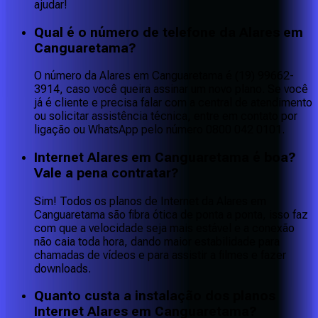
ajudar!
Qual é o número de telefone da Alares em
Canguaretama?
O número da Alares em Canguaretama é (19) 99662-
3914, caso você queira assinar um novo plano. Se você
já é cliente e precisa falar com a central de atendimento
ou solicitar assistência técnica, entre em contato por
ligação ou WhatsApp pelo número 0800 042 0101.
Internet Alares em Canguaretama é boa?
Vale a pena contratar?
Sim! Todos os planos de Internet da Alares em
Canguaretama são fibra ótica de ponta a ponta, isso faz
com que a velocidade seja mais estável e a conexão
não caia toda hora, dando maior estabilidade para
chamadas de vídeos e para assistir a filmes e fazer
downloads.
Quanto custa a instalação dos planos
Internet Alares em Canguaretama?