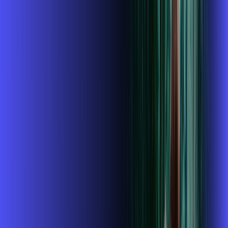
,
99
/MÊS
Contratar Agora
Contratar Agora
800 MEGA
INTERNET + GLOBOPLAY
Benefícios:
Instalação gratuita
O Melhor Wi-Fi do mercado
Assinaturas inclusas:
globoplay