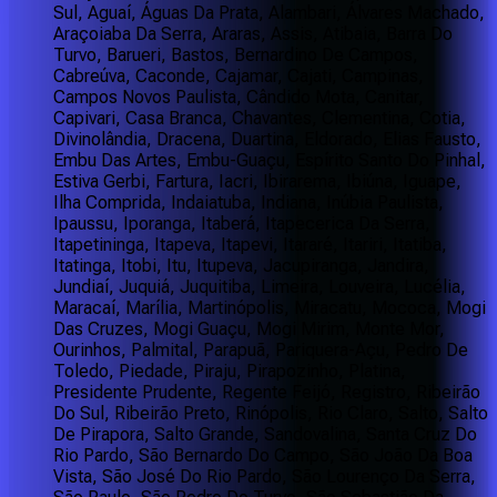
Sul, Aguaí, Águas Da Prata, Alambari, Álvares Machado,
Araçoiaba Da Serra, Araras, Assis, Atibaia, Barra Do
Turvo, Barueri, Bastos, Bernardino De Campos,
Cabreúva, Caconde, Cajamar, Cajati, Campinas,
Campos Novos Paulista, Cândido Mota, Canitar,
Capivari, Casa Branca, Chavantes, Clementina, Cotia,
Divinolândia, Dracena, Duartina, Eldorado, Elias Fausto,
Embu Das Artes, Embu-Guaçu, Espírito Santo Do Pinhal,
Estiva Gerbi, Fartura, Iacri, Ibirarema, Ibiúna, Iguape,
Ilha Comprida, Indaiatuba, Indiana, Inúbia Paulista,
Ipaussu, Iporanga, Itaberá, Itapecerica Da Serra,
Itapetininga, Itapeva, Itapevi, Itararé, Itariri, Itatiba,
Itatinga, Itobi, Itu, Itupeva, Jacupiranga, Jandira,
Jundiaí, Juquiá, Juquitiba, Limeira, Louveira, Lucélia,
Maracaí, Marília, Martinópolis, Miracatu, Mococa, Mogi
Das Cruzes, Mogi Guaçu, Mogi Mirim, Monte Mor,
Ourinhos, Palmital, Parapuã, Pariquera-Açu, Pedro De
Toledo, Piedade, Piraju, Pirapozinho, Platina,
Presidente Prudente, Regente Feijó, Registro, Ribeirão
Do Sul, Ribeirão Preto, Rinópolis, Rio Claro, Salto, Salto
De Pirapora, Salto Grande, Sandovalina, Santa Cruz Do
Rio Pardo, São Bernardo Do Campo, São João Da Boa
Vista, São José Do Rio Pardo, São Lourenço Da Serra,