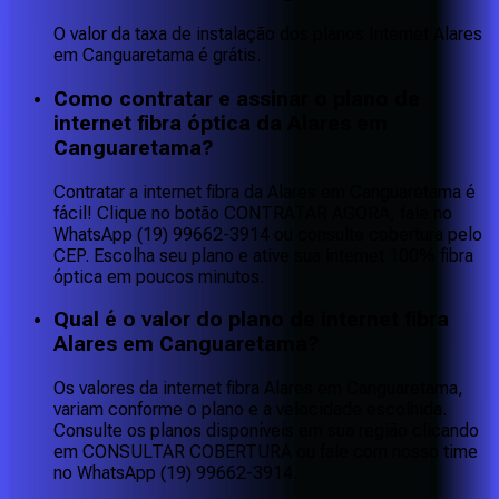
O valor da taxa de instalação dos planos Internet Alares
em Canguaretama é grátis.
Como contratar e assinar o plano de
internet fibra óptica da Alares em
Canguaretama?
Contratar a internet fibra da Alares em Canguaretama é
fácil! Clique no botão CONTRATAR AGORA, fale no
WhatsApp (19) 99662-3914 ou consulte cobertura pelo
CEP. Escolha seu plano e ative sua internet 100% fibra
óptica em poucos minutos.
Qual é o valor do plano de internet fibra
Alares em Canguaretama?
Os valores da internet fibra Alares em Canguaretama,
variam conforme o plano e a velocidade escolhida.
Consulte os planos disponíveis em sua região clicando
em CONSULTAR COBERTURA ou fale com nosso time
no WhatsApp (19) 99662-3914.