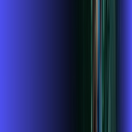
conta outra vez
globoplay
Globoplay
Assine Internet Fibra Alares em
Canguaretama
A internet da Alares em Canguaretama é muito rápida para
você navegar, assistir a vídeos, ver seus shows preferidos,
ouvir músicas e levar a sua experiência de jogo online a outro
nível. Clique em CONTRATAR AGORA, ou fale com um de
nossos consultores via WhatsApp, e mude de vez para a
Alares Internet Banda Larga.
FALAR COM CONSULTOR