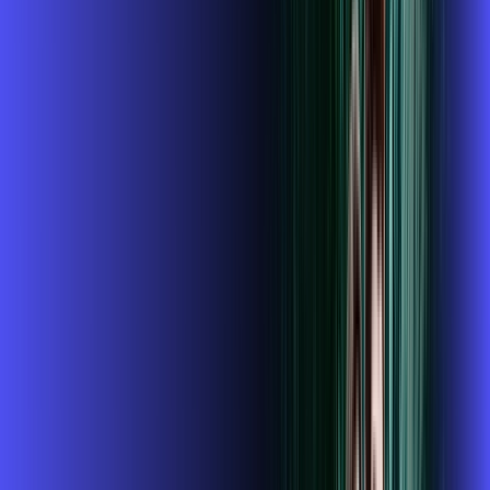
conta outra
ubook go
*Confira as condições dessa oferta +
de
R$ 124,99
/mês
por:
R$
109
,
99
/MÊS
Contratar Agora
Contratar Agora
1 GIGA
INTERNET + TV
Benefícios: