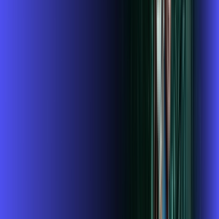
,
99
/MÊS
Contratar Agora
1 GIGA+DISNEY PADRÃO
Por:
R$
109
,
99
/MÊS
Contratar Agora
OS MELHORES APPS INCLUSOS NO
SEU
PLANO DE INTERNET
ubook go