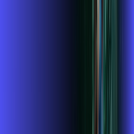
Contratar Agora
OS MELHORES APPS INCLUSOS NO
SEU
PLANO DE INTERNET
Globoplay
ubook go
conta outra vez
globoplay
Assine Internet Fibra Alares em
Jacarezinho