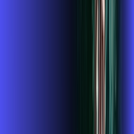
Instalação gratuita
O Melhor Wi-Fi do mercado
Assinaturas inclusas:
globoplay
conta outra
ubook go
*Confira as condições dessa oferta +
de
R$ 124,99
/mês
por:
R$