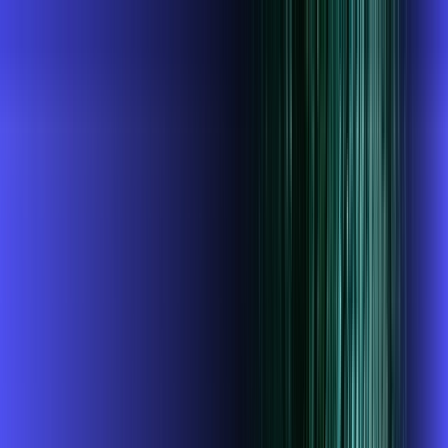
PR - Jacarezinho
Área do cliente
Contratar pelo
WhatsApp
Chat On-line
AZZA INFOVALE AGORA É ALARES,
ULTRA VELOCIDADE 100% FIBRA
MELHOR OFERTA
1 GIGA