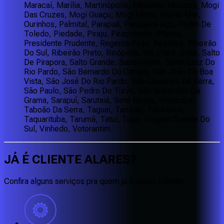
Maracaí, Marília, Martinópolis, Miracatu, Mococa, Mogi
Das Cruzes, Mogi Guaçu, Mogi Mirim, Monte Mor,
Ourinhos, Palmital, Parapuã, Pariquera-Açu, Pedro De
Toledo, Piedade, Piraju, Pirapozinho, Platina,
Presidente Prudente, Regente Feijó, Registro, Ribeirão
Do Sul, Ribeirão Preto, Rinópolis, Rio Claro, Salto, Salto
De Pirapora, Salto Grande, Sandovalina, Santa Cruz Do
Rio Pardo, São Bernardo Do Campo, São João Da Boa
Vista, São José Do Rio Pardo, São Lourenço Da Serra,
São Paulo, São Pedro Do Turvo, São Sebastião Da
Grama, Sarapuí, Sarutaiá, Sete Barras, Sorocaba,
Taboão Da Serra, Taguaí, Tambaú, Tapiratiba,
Taquarituba, Tarumã, Tatuí, Tupã, Vargem Grande Do
Sul, Vinhedo, Votorantim.
JÁ É CLIENTE
ALARES
?
Confira alguns serviços pra quem ja é nosso cliente: