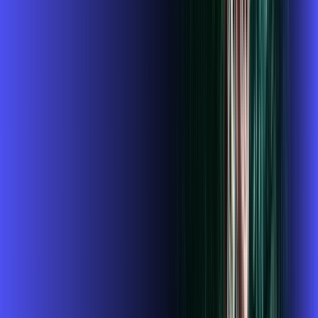
109
,
99
/MÊS
Contratar Agora
Contratar Agora
Consulte as ofertas
para o seu endereço!
CONSULTAR AGORA
CONFIRA OS COMBOS QUE
SELECIONAMOS PARA VOCÊ!
1 GIGA+GLOBOPLAY
Por:
R$
119