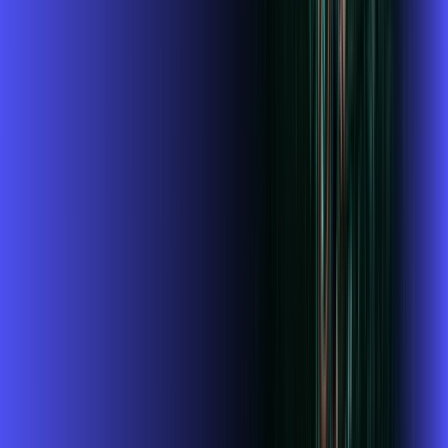
Wi-fi de alta performance para curtir e compartilhar à vontade