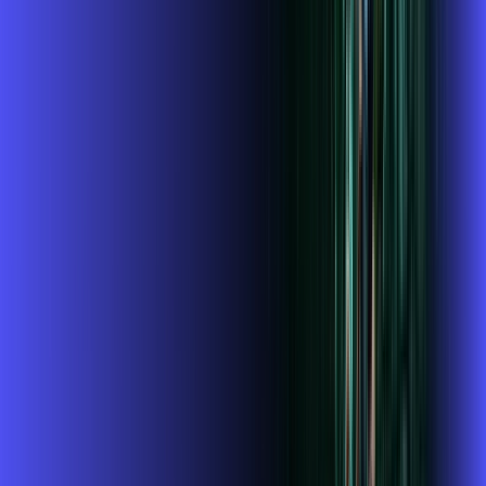
Assista filmes e séries em 4k sem interrupções