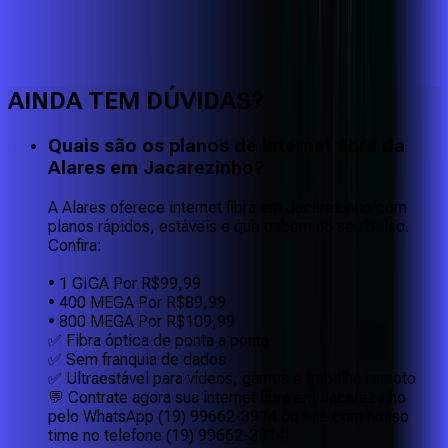
Faça downloads e uploads rápidos e sem quedas
AINDA TEM DÚVIDAS?
Quais são os planos de internet fibra da
Alares em Jacarezinho?
A Alares oferece internet fibra em Jacarezinho com
planos rápidos, estáveis e que cabem no seu bolso.
Confira:
• 1 GIGA Por R$99,99
• 400 MEGA Por R$89,99
• 800 MEGA Por R$109,99
✅ Fibra óptica de ponta a ponta
✅ Sem franquia de dados
✅ Ultraestável para vídeos, games e trabalho remoto
💬 Contrate agora sua internet fibra em Jacarezinho
pelo WhatsApp (19) 99662-3914 ou fale com nosso
time no telefone (19) 99662-3914!