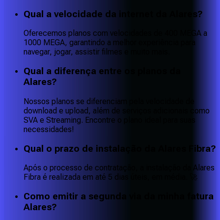
Qual a velocidade da internet da Alares?
Oferecemos planos com velocidades de 400 MEGA a
1000 MEGA, garantindo a melhor experiência para
navegar, jogar, assistir filmes e muito mais.
Qual a diferença entre os planos da
Alares?
Nossos planos se diferenciam pela velocidade de
download e upload, além de serviços adicionais como
SVA e Streaming. Encontre o plano ideal para suas
necessidades!
Qual o prazo de instalação da Alares Fibra?
Após o processo de contratação, a instalação da Alares
Fibra é realizada em até 5 dias úteis, em média. 🚀
Como emitir a segunda via da minha fatura
Alares?