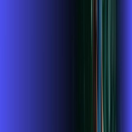
A internet da Alares em Jacarezinho é muito rápida para você
navegar, assistir a vídeos, ver seus shows preferidos, ouvir
músicas e levar a sua experiência de jogo online a outro nível.
Clique em CONTRATAR AGORA, ou fale com um de nossos
consultores via WhatsApp, e mude de vez para a Alares
Internet Banda Larga.
FALAR COM CONSULTOR