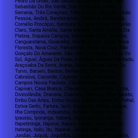
Pedro Da União, São Sebastião Da Bela Vista, São
Sebastião Do Rio Verde, São Tomé Das Letras,
Serrania, Três Corações, Três Pontas, Varginha, João
Pessoa, Andirá, Bandeirantes, Cambará, Carlópolis,
Cornélio Procópio, Itambaracá, Jacarezinho, Ribeirão
Claro, Santa Amélia, Santa Mariana, Santo Antônio Da
Platina, Siqueira Campos, Wenceslau Braz, Brejinho,
Canguaretama, Goianinha, Monte Alegre, Natal, Nísia
Floresta, Nova Cruz, Parnamirim, Santo Antônio, São
Gonçalo Do Amarante, São José De Mipibu, Tibau Do
Sul, Aguaí, Águas Da Prata, Alambari, Álvares Machado,
Araçoiaba Da Serra, Araras, Assis, Atibaia, Barra Do
Turvo, Barueri, Bastos, Bernardino De Campos,
Cabreúva, Caconde, Cajamar, Cajati, Campinas,
Campos Novos Paulista, Cândido Mota, Canitar,
Capivari, Casa Branca, Chavantes, Clementina, Cotia,
Divinolândia, Dracena, Duartina, Eldorado, Elias Fausto,
Embu Das Artes, Embu-Guaçu, Espírito Santo Do Pinhal,
Estiva Gerbi, Fartura, Iacri, Ibirarema, Ibiúna, Iguape,
Ilha Comprida, Indaiatuba, Indiana, Inúbia Paulista,
Ipaussu, Iporanga, Itaberá, Itapecerica Da Serra,
Itapetininga, Itapeva, Itapevi, Itararé, Itariri, Itatiba,
Itatinga, Itobi, Itu, Itupeva, Jacupiranga, Jandira,
Jundiaí, Juquiá, Juquitiba, Limeira, Louveira, Lucélia,