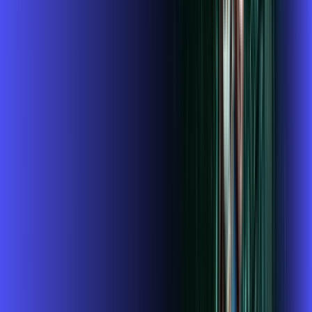
,
99
/MÊS
Contratar Agora
1GIGA+HBO+ALARES PLAY
Por:
R$
119
,
99
/MÊS
Contratar Agora
1 GIGA+DISNEY PADRÃO
Por:
R$
109
,
99
/MÊS