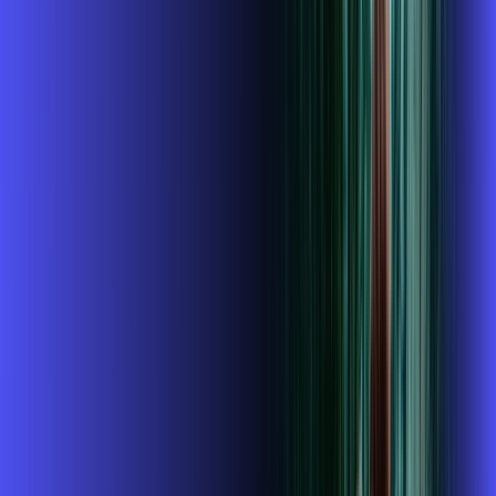
R$ 114,99
/mês
por:
R$
99
,
99
/MÊS
Contratar Agora
Contratar Agora
400 MEGA
INTERNET + ALARES PLAY
Benefícios:
Instalação gratuita
O Melhor Wi-Fi do mercado
Assinaturas inclusas: