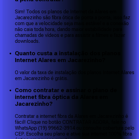
Sim! Todos os planos de Internet da Alares em
Jacarezinho são fibra ótica de ponta a ponta, isso faz
com que a velocidade seja mais estável e a conexão
não caia toda hora, dando maior estabilidade para
chamadas de vídeos e para assistir a filmes e fazer
downloads.
Quanto custa a instalação dos planos
Internet Alares em Jacarezinho?
O valor da taxa de instalação dos planos Internet Alares
em Jacarezinho é grátis.
Como contratar e assinar o plano de
internet fibra óptica da Alares em
Jacarezinho?
Contratar a internet fibra da Alares em Jacarezinho é
fácil! Clique no botão CONTRATAR AGORA, fale no
WhatsApp (19) 99662-3914 ou consulte cobertura pelo
CEP. Escolha seu plano e ative sua internet 100% fibra