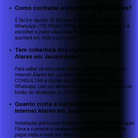
Como contratar a internet fibra da Alares?
É fácil e rápido! 🤩 Basta entrar em contato pelo
WhatsApp (19) 99662-3914, informar seu endereço e
escolher o plano ideal para você. Nossa equipe te
auxiliará em todo o processo.
Tem cobertura dos planos de internet
Alares em Jacarezinho?
Para saber se em seu endereço já tem os planos da
Internet Alares em Jacarezinho basta clicar em
CONSULTAR e digitar seu CEP e número ou fale no
Whatsapp com um de nossos consultores, clicando no
botão do whatsapp ou CONTRATAR AGORA.
Quanto custa a instalação dos planos
Internet Alares em Jacarezinho?
Instalação grátis para todos os planos! 🤩 Assine Alares
Fibra e comece a navegar na velocidade da luz sem
pagar nada a mais por isso.