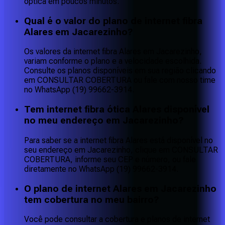
óptica em poucos minutos.
Qual é o valor do plano de internet fibra
Alares em Jacarezinho?
Os valores da internet fibra Alares em Jacarezinho,
variam conforme o plano e a velocidade escolhida.
Consulte os planos disponíveis em sua região clicando
em CONSULTAR COBERTURA ou fale com nosso time
no WhatsApp (19) 99662-3914.
Tem internet fibra ótica Alares disponível
no meu endereço em Jacarezinho?
Para saber se a internet fibra Alares está disponível no
seu endereço em Jacarezinho, clique em CONSULTAR
COBERTURA, informe seu CEP e número, ou fale
diretamente no WhatsApp (19) 99662-3914.
O plano de internet Alares em Jacarezinho
tem cobertura no meu bairro?
Você pode consultar a cobertura e planos de internet