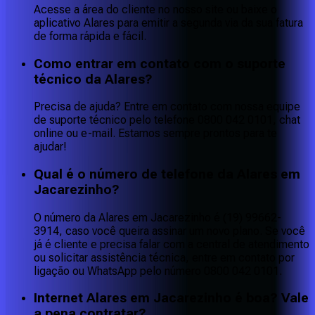
Acesse a área do cliente no nosso site ou baixe o
aplicativo Alares para emitir a segunda via da sua fatura
de forma rápida e fácil.
Como entrar em contato com o suporte
técnico da Alares?
Precisa de ajuda? Entre em contato com nossa equipe
de suporte técnico pelo telefone 0800 042 0101, chat
online ou e-mail. Estamos sempre prontos para te
ajudar!
Qual é o número de telefone da Alares em
Jacarezinho?
O número da Alares em Jacarezinho é (19) 99662-
3914, caso você queira assinar um novo plano. Se você
já é cliente e precisa falar com a central de atendimento
ou solicitar assistência técnica, entre em contato por
ligação ou WhatsApp pelo número 0800 042 0101.
Internet Alares em Jacarezinho é boa? Vale
a pena contratar?