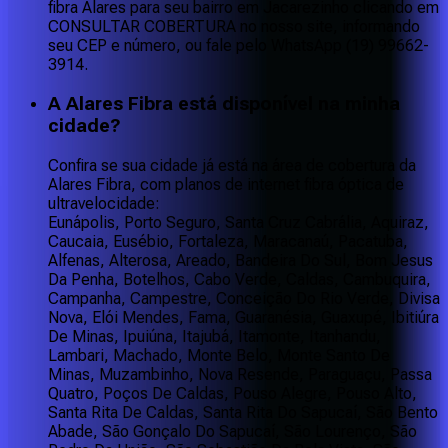
fibra Alares para seu bairro em Jacarezinho clicando em
CONSULTAR COBERTURA no nosso site, informando
seu CEP e número, ou fale pelo WhatsApp (19) 99662-
3914.
A Alares Fibra está disponível na minha
cidade?
Confira se sua cidade já está na área de cobertura da
Alares Fibra, com planos de internet fibra óptica de
ultravelocidade:
Eunápolis, Porto Seguro, Santa Cruz Cabrália, Aquiraz,
Caucaia, Eusébio, Fortaleza, Maracanaú, Pacatuba,
Alfenas, Alterosa, Areado, Bandeira Do Sul, Bom Jesus
Da Penha, Botelhos, Cabo Verde, Caldas, Cambuquira,
Campanha, Campestre, Conceição Do Rio Verde, Divisa
Nova, Elói Mendes, Fama, Guaranésia, Guaxupé, Ibitiúra
De Minas, Ipuiúna, Itajubá, Itamonte, Itanhandu,
Lambari, Machado, Monte Belo, Monte Santo De
Minas, Muzambinho, Nova Resende, Paraguaçu, Passa
Quatro, Poços De Caldas, Pouso Alegre, Pouso Alto,
Santa Rita De Caldas, Santa Rita Do Sapucaí, São Bento
Abade, São Gonçalo Do Sapucaí, São Lourenço, São