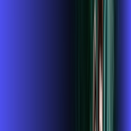
ubook go
conta outra
*Confira as condições dessa oferta +
de
R$ 104,99
/mês
por:
R$
89
,
99
/MÊS
Contratar Agora
Contratar Agora
800 MEGA
INTERNET + GLOBOPLAY
Benefícios: