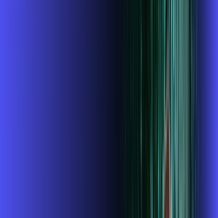
INTERNET + GLOBOPLAY
Benefícios:
Instalação gratuita
O Melhor Wi-Fi do mercado
Assinaturas inclusas:
Globoplay
ubook go
conta outra
*Confira as condições dessa oferta +
de