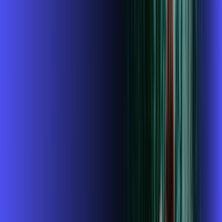
,
99
/MÊS
Contratar Agora
Contratar Agora
400 MEGA
INTERNET + ALARES PLAY
Benefícios:
Instalação gratuita
O Melhor Wi-Fi do mercado
Assinaturas inclusas:
ubook go