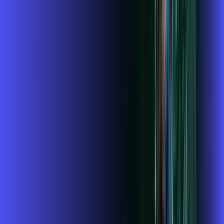
globoplay
Assine Internet Fibra Alares em
Guaxupé
A internet da Alares em Guaxupé é muito rápida para você
navegar, assistir a vídeos, ver seus shows preferidos, ouvir
músicas e levar a sua experiência de jogo online a outro nível.
Clique em CONTRATAR AGORA, ou fale com um de nossos
consultores via WhatsApp, e mude de vez para a Alares
Internet Banda Larga.
FALAR COM CONSULTOR