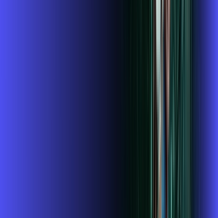
1 GIGA+DISNEY PADRÃO
Por:
R$
109
,
99
/MÊS
Contratar Agora
OS MELHORES APPS INCLUSOS NO
SEU
PLANO DE INTERNET
ubook go
conta outra vez