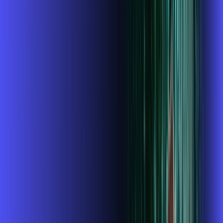
INTERNET + ALARES PLAY
Benefícios:
Instalação gratuita
O Melhor Wi-Fi do mercado
Assinaturas inclusas:
ubook go
conta outra
*Confira as condições dessa oferta +
de
R$ 114,99
/mês
por:
R$
99