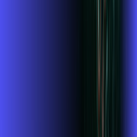
Wi-fi de alta performance para curtir e compartilhar à vontade