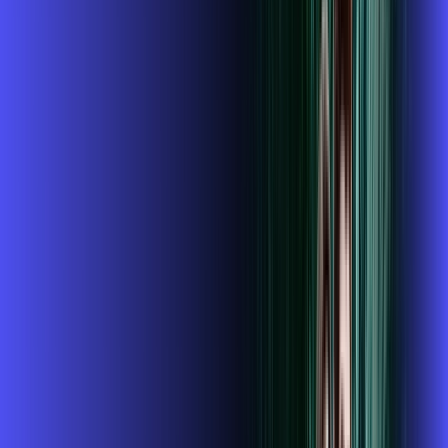
conta outra
*Confira as condições dessa oferta +
de
R$ 104,99
/mês
por:
R$
89
,
99
/MÊS
Contratar Agora
Contratar Agora
800 MEGA
INTERNET + GLOBOPLAY
Benefícios:
Instalação gratuita
O Melhor Wi-Fi do mercado