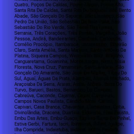
Quatro, Poços De Caldas, Pouso Alegre, Pouso Alto,
Santa Rita De Caldas, Santa Rita Do Sapucaí, São Bento
Abade, São Gonçalo Do Sapucaí, São Lourenço, São
Pedro Da União, São Sebastião Da Bela Vista, São
Sebastião Do Rio Verde, São Tomé Das Letras,
Serrania, Três Corações, Três Pontas, Varginha, João
Pessoa, Andirá, Bandeirantes, Cambará, Carlópolis,
Cornélio Procópio, Itambaracá, Jacarezinho, Ribeirão
Claro, Santa Amélia, Santa Mariana, Santo Antônio Da
Platina, Siqueira Campos, Wenceslau Braz, Brejinho,
Canguaretama, Goianinha, Monte Alegre, Natal, Nísia
Floresta, Nova Cruz, Parnamirim, Santo Antônio, São
Gonçalo Do Amarante, São José De Mipibu, Tibau Do
Sul, Aguaí, Águas Da Prata, Alambari, Álvares Machado,
Araçoiaba Da Serra, Araras, Assis, Atibaia, Barra Do
Turvo, Barueri, Bastos, Bernardino De Campos,
Cabreúva, Caconde, Cajamar, Cajati, Campinas,
Campos Novos Paulista, Cândido Mota, Canitar,
Capivari, Casa Branca, Chavantes, Clementina, Cotia,
Divinolândia, Dracena, Duartina, Eldorado, Elias Fausto,
Embu Das Artes, Embu-Guaçu, Espírito Santo Do Pinhal,
Estiva Gerbi, Fartura, Iacri, Ibirarema, Ibiúna, Iguape,
Ilha Comprida, Indaiatuba, Indiana, Inúbia Paulista,