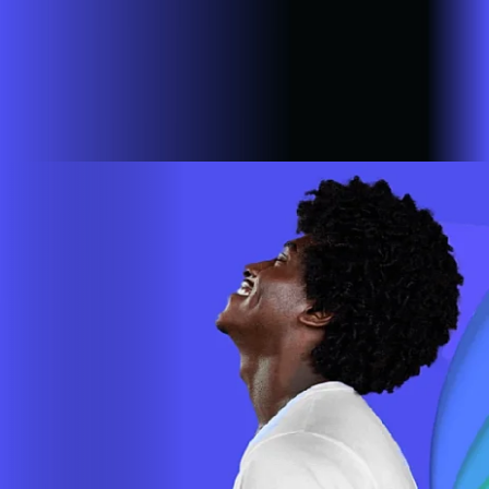
A AZZA INFOVALE AGORA É ALARES
Estamos em mais de 100 cidades em 6 estados do Brasil,
com a missão de empoderar as pessoas para que possam ir
cada vez mais longe. A nossa ultra banda larga está presente
em mais de 500.000 lares e empresas em todo o país.