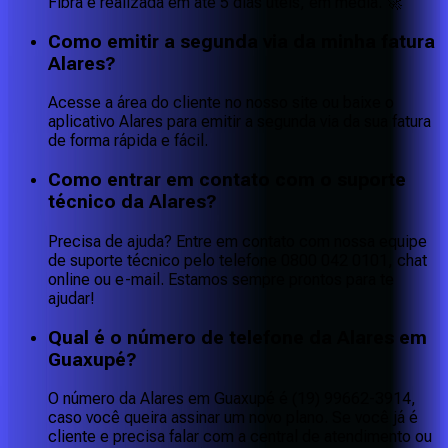
Fibra é realizada em até 5 dias úteis, em média. 🚀
Como emitir a segunda via da minha fatura
Alares?
Acesse a área do cliente no nosso site ou baixe o
aplicativo Alares para emitir a segunda via da sua fatura
de forma rápida e fácil.
Como entrar em contato com o suporte
técnico da Alares?
Precisa de ajuda? Entre em contato com nossa equipe
de suporte técnico pelo telefone 0800 042 0101, chat
online ou e-mail. Estamos sempre prontos para te
ajudar!
Qual é o número de telefone da Alares em
Guaxupé?
O número da Alares em Guaxupé é (19) 99662-3914,
caso você queira assinar um novo plano. Se você já é
cliente e precisa falar com a central de atendimento ou