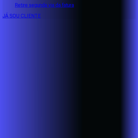
Retire segunda via da fatura
JÁ SOU CLIENTE
CONSULTE RÁPIDO AS
CIDADES
ATENDIDAS
Clique em sua cidade abaixo e confira as melhores ofertas de
internet fibra da
Alares
BA - Eunápolis
BA - Porto Seguro
BA - Santa Cruz Cabrália
CE -
Aquiraz
CE - Caucaia
CE - Eusébio
CE - Fortaleza
CE -
Maracanaú
CE - Pacatuba
MG - Alfenas
MG - Alterosa
MG -
Areado
MG - Bandeira do Sul
MG - Bom Jesus da Penha
MG -
Botelhos
MG - Cabo Verde
MG - Caldas
MG - Cambuquira
MG -
Campanha
MG - Campestre
MG - Conceição do Rio Verde
MG
- Divisa Nova
MG - Elói Mendes
MG - Fama
MG -
Guaranésia
MG - Guaxupé
MG - Ibitiúra de Minas
MG -
Ipuiúna
MG - Itajubá
MG - Itamonte
MG - Itanhandu
MG -
Lambari
MG - Machado
MG - Monte Belo
MG - Monte Santo de
Minas
MG - Muzambinho
MG - Nova Resende
MG -
Paraguaçu
MG - Passa Quatro
MG - Poços de Caldas
MG -