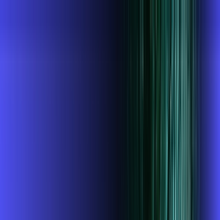
MG - Guaxupé
Área do cliente
Contratar pelo
WhatsApp
Chat On-line
AZZA INFOVALE AGORA É ALARES,
ULTRA VELOCIDADE 100% FIBRA
MELHOR OFERTA
700 MEGA