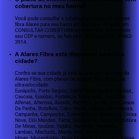
cobertura no meu bairro?
Você pode consultar a cobertura e planos de internet
fibra Alares para seu bairro em Guaxupé clicando em
CONSULTAR COBERTURA no nosso site, informando
seu CEP e número, ou fale pelo WhatsApp (19) 99662-
3914.
A Alares Fibra está disponível na minha
cidade?
Confira se sua cidade já está na área de cobertura da
Alares Fibra, com planos de internet fibra óptica de
ultravelocidade:
Eunápolis, Porto Seguro, Santa Cruz Cabrália, Aquiraz,
Caucaia, Eusébio, Fortaleza, Maracanaú, Pacatuba,
Alfenas, Alterosa, Areado, Bandeira Do Sul, Bom Jesus
Da Penha, Botelhos, Cabo Verde, Caldas, Cambuquira,
Campanha, Campestre, Conceição Do Rio Verde, Divisa
Nova, Elói Mendes, Fama, Guaranésia, Guaxupé, Ibitiúra
De Minas, Ipuiúna, Itajubá, Itamonte, Itanhandu,
Lambari, Machado, Monte Belo, Monte Santo De
Minas, Muzambinho, Nova Resende, Paraguaçu, Passa