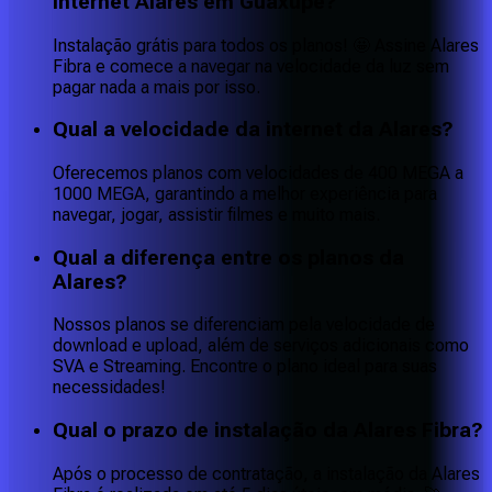
Internet Alares em Guaxupé?
Instalação grátis para todos os planos! 🤩 Assine Alares
Fibra e comece a navegar na velocidade da luz sem
pagar nada a mais por isso.
Qual a velocidade da internet da Alares?
Oferecemos planos com velocidades de 400 MEGA a
1000 MEGA, garantindo a melhor experiência para
navegar, jogar, assistir filmes e muito mais.
Qual a diferença entre os planos da
Alares?
Nossos planos se diferenciam pela velocidade de
download e upload, além de serviços adicionais como
SVA e Streaming. Encontre o plano ideal para suas
necessidades!
Qual o prazo de instalação da Alares Fibra?
Após o processo de contratação, a instalação da Alares