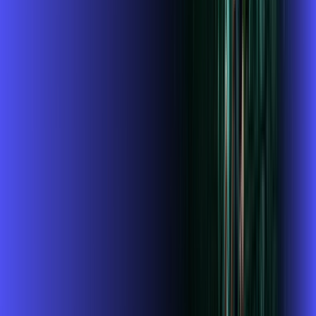
Assista filmes e séries em 4k sem interrupções