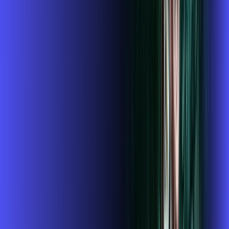
/MÊS
Contratar Agora
Contratar Agora
Consulte as ofertas
para o seu endereço!
CONSULTAR AGORA
CONFIRA OS COMBOS QUE
SELECIONAMOS PARA VOCÊ!
1GIGA+HBO+ALARES PLAY
Por:
R$
119
,
99
/MÊS
Contratar Agora