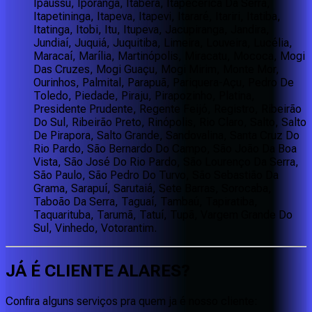
Ipaussu, Iporanga, Itaberá, Itapecerica Da Serra,
Itapetininga, Itapeva, Itapevi, Itararé, Itariri, Itatiba,
Itatinga, Itobi, Itu, Itupeva, Jacupiranga, Jandira,
Jundiaí, Juquiá, Juquitiba, Limeira, Louveira, Lucélia,
Maracaí, Marília, Martinópolis, Miracatu, Mococa, Mogi
Das Cruzes, Mogi Guaçu, Mogi Mirim, Monte Mor,
Ourinhos, Palmital, Parapuã, Pariquera-Açu, Pedro De
Toledo, Piedade, Piraju, Pirapozinho, Platina,
Presidente Prudente, Regente Feijó, Registro, Ribeirão
Do Sul, Ribeirão Preto, Rinópolis, Rio Claro, Salto, Salto
De Pirapora, Salto Grande, Sandovalina, Santa Cruz Do
Rio Pardo, São Bernardo Do Campo, São João Da Boa
Vista, São José Do Rio Pardo, São Lourenço Da Serra,
São Paulo, São Pedro Do Turvo, São Sebastião Da
Grama, Sarapuí, Sarutaiá, Sete Barras, Sorocaba,
Taboão Da Serra, Taguaí, Tambaú, Tapiratiba,
Taquarituba, Tarumã, Tatuí, Tupã, Vargem Grande Do
Sul, Vinhedo, Votorantim.
JÁ É CLIENTE
ALARES
?
Confira alguns serviços pra quem ja é nosso cliente: