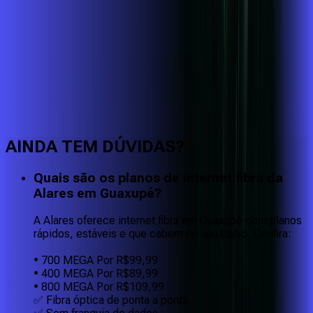
Faça downloads e uploads rápidos e sem quedas
AINDA TEM DÚVIDAS?
Quais são os planos de internet fibra da
Alares em Guaxupé?
A Alares oferece internet fibra em Guaxupé com planos
rápidos, estáveis e que cabem no seu bolso. Confira:
• 700 MEGA Por R$99,99
• 400 MEGA Por R$89,99
• 800 MEGA Por R$109,99
✅ Fibra óptica de ponta a ponta