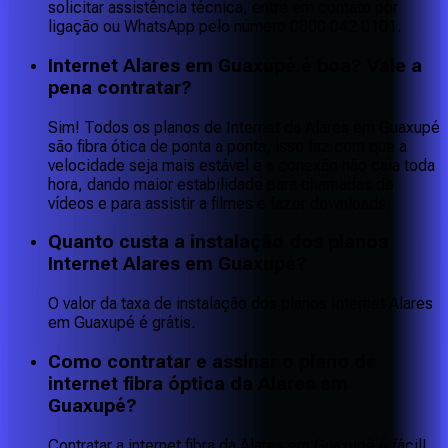
solicitar assistência técnica, entre em contato por
ligação ou WhatsApp pelo número 0800 042 0101.
Internet Alares em Guaxupé é boa? Vale a
pena contratar?
Sim! Todos os planos de Internet da Alares em Guaxupé
são fibra ótica de ponta a ponta, isso faz com que a
velocidade seja mais estável e a conexão não caia toda
hora, dando maior estabilidade para chamadas de
vídeos e para assistir a filmes e fazer downloads.
Quanto custa a instalação dos planos
Internet Alares em Guaxupé?
O valor da taxa de instalação dos planos Internet Alares
em Guaxupé é grátis.
Como contratar e assinar o plano de
internet fibra óptica da Alares em
Guaxupé?
Contratar a internet fibra da Alares em Guaxupé é fácil!