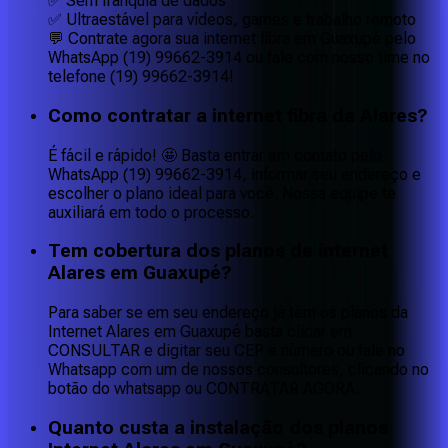
✅ Sem franquia de dados
✅ Ultraestável para vídeos, games e trabalho remoto
💬 Contrate agora sua internet fibra em Guaxupé pelo
WhatsApp (19) 99662-3914 ou fale com nosso time no
telefone (19) 99662-3914!
Como contratar a internet fibra da Alares?
É fácil e rápido! 🤩 Basta entrar em contato pelo
WhatsApp (19) 99662-3914, informar seu endereço e
escolher o plano ideal para você. Nossa equipe te
auxiliará em todo o processo.
Tem cobertura dos planos de internet
Alares em Guaxupé?
Para saber se em seu endereço já tem os planos da
Internet Alares em Guaxupé basta clicar em
CONSULTAR e digitar seu CEP e número ou fale no
Whatsapp com um de nossos consultores, clicando no
botão do whatsapp ou CONTRATAR AGORA.
Quanto custa a instalação dos planos