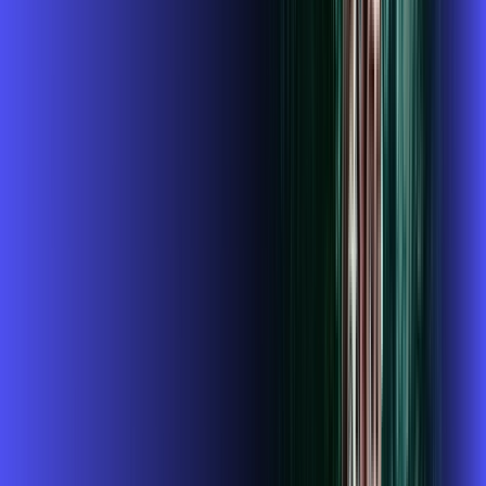
Assinaturas inclusas:
globoplay
conta outra
ubook go
*Confira as condições dessa oferta +
de
R$ 124,99
/mês
por:
R$
109
,
99