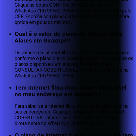
Clique no botão CONTRATAR AGORA, fale no
WhatsApp (19) 99662-3914 ou consulte cobertura pelo
CEP. Escolha seu plano e ative sua internet 100% fibra
óptica em poucos minutos.
Qual é o valor do plano de internet fibra
Alares em Guaxupé?
Os valores da internet fibra Alares em Guaxupé, variam
conforme o plano e a velocidade escolhida. Consulte os
planos disponíveis em sua região clicando em
CONSULTAR COBERTURA ou fale com nosso time no
WhatsApp (19) 99662-3914.
Tem internet fibra ótica Alares disponível
no meu endereço em Guaxupé?
Para saber se a internet fibra Alares está disponível no
seu endereço em Guaxupé, clique em CONSULTAR
COBERTURA, informe seu CEP e número, ou fale
diretamente no WhatsApp (19) 99662-3914.
O plano de internet Alares em Guaxupé tem