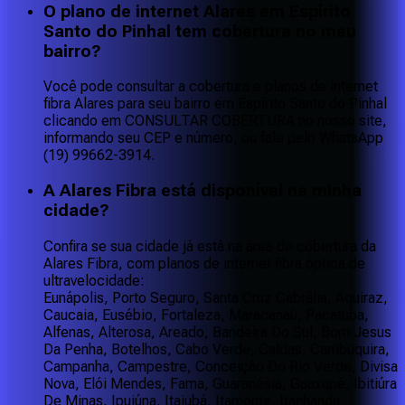
O plano de internet Alares em Espírito
Santo do Pinhal tem cobertura no meu
bairro?
Você pode consultar a cobertura e planos de internet
fibra Alares para seu bairro em Espírito Santo do Pinhal
clicando em CONSULTAR COBERTURA no nosso site,
informando seu CEP e número, ou fale pelo WhatsApp
(19) 99662-3914.
A Alares Fibra está disponível na minha
cidade?
Confira se sua cidade já está na área de cobertura da
Alares Fibra, com planos de internet fibra óptica de
ultravelocidade:
Eunápolis, Porto Seguro, Santa Cruz Cabrália, Aquiraz,
Caucaia, Eusébio, Fortaleza, Maracanaú, Pacatuba,
Alfenas, Alterosa, Areado, Bandeira Do Sul, Bom Jesus
Da Penha, Botelhos, Cabo Verde, Caldas, Cambuquira,
Campanha, Campestre, Conceição Do Rio Verde, Divisa
Nova, Elói Mendes, Fama, Guaranésia, Guaxupé, Ibitiúra
De Minas, Ipuiúna, Itajubá, Itamonte, Itanhandu,