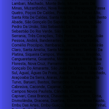
Lambari, Machado, Monte Belo, Monte Santo De
Minas, Muzambinho, Nova Resende, Paraguaçu, Passa
Quatro, Poços De Caldas, Pouso Alegre, Pouso Alto,
Santa Rita De Caldas, Santa Rita Do Sapucaí, São Bento
Abade, São Gonçalo Do Sapucaí, São Lourenço, São
Pedro Da União, São Sebastião Da Bela Vista, São
Sebastião Do Rio Verde, São Tomé Das Letras,
Serrania, Três Corações, Três Pontas, Varginha, João
Pessoa, Andirá, Bandeirantes, Cambará, Carlópolis,
Cornélio Procópio, Itambaracá, Jacarezinho, Ribeirão
Claro, Santa Amélia, Santa Mariana, Santo Antônio Da
Platina, Siqueira Campos, Wenceslau Braz, Brejinho,
Canguaretama, Goianinha, Monte Alegre, Natal, Nísia
Floresta, Nova Cruz, Parnamirim, Santo Antônio, São
Gonçalo Do Amarante, São José De Mipibu, Tibau Do
Sul, Aguaí, Águas Da Prata, Alambari, Álvares Machado,
Araçoiaba Da Serra, Araras, Assis, Atibaia, Barra Do
Turvo, Barueri, Bastos, Bernardino De Campos,
Cabreúva, Caconde, Cajamar, Cajati, Campinas,
Campos Novos Paulista, Cândido Mota, Canitar,
Capivari, Casa Branca, Chavantes, Clementina, Cotia,
Divinolândia, Dracena, Duartina, Eldorado, Elias Fausto,
Embu Das Artes, Embu-Guaçu, Espírito Santo Do Pinhal,