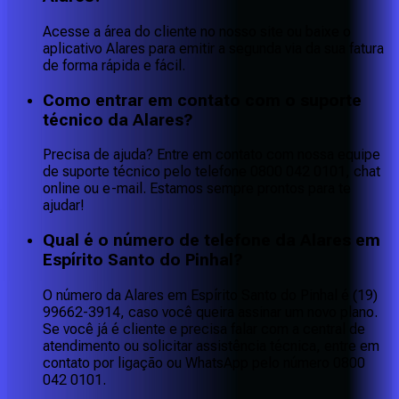
Acesse a área do cliente no nosso site ou baixe o
aplicativo Alares para emitir a segunda via da sua fatura
de forma rápida e fácil.
Como entrar em contato com o suporte
técnico da Alares?
Precisa de ajuda? Entre em contato com nossa equipe
de suporte técnico pelo telefone 0800 042 0101, chat
online ou e-mail. Estamos sempre prontos para te
ajudar!
Qual é o número de telefone da Alares em
Espírito Santo do Pinhal?
O número da Alares em Espírito Santo do Pinhal é (19)
99662-3914, caso você queira assinar um novo plano.
Se você já é cliente e precisa falar com a central de
atendimento ou solicitar assistência técnica, entre em
contato por ligação ou WhatsApp pelo número 0800
042 0101.