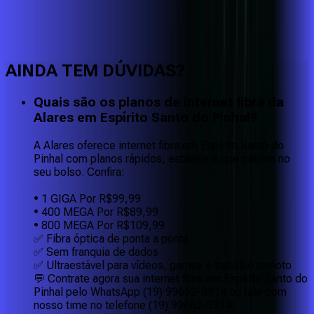
Faça downloads e uploads rápidos e sem quedas
AINDA TEM DÚVIDAS?
Quais são os planos de internet fibra da
Alares em Espírito Santo do Pinhal?
A Alares oferece internet fibra em Espírito Santo do
Pinhal com planos rápidos, estáveis e que cabem no
seu bolso. Confira:
• 1 GIGA Por R$99,99
• 400 MEGA Por R$89,99
• 800 MEGA Por R$109,99
✅ Fibra óptica de ponta a ponta
✅ Sem franquia de dados
✅ Ultraestável para vídeos, games e trabalho remoto
💬 Contrate agora sua internet fibra em Espírito Santo do
Pinhal pelo WhatsApp (19) 99662-3914 ou fale com
nosso time no telefone (19) 99662-3914!