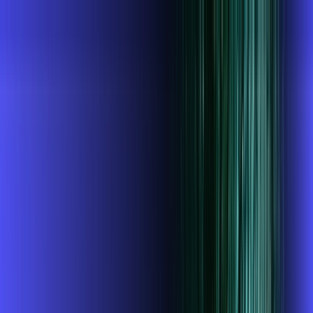
SP - Espírito Santo do Pinhal
Área do cliente
Contratar pelo
WhatsApp
Chat On-line
AZZA INFOVALE AGORA É ALARES,
ULTRA VELOCIDADE 100% FIBRA
MELHOR OFERTA
1 GIGA