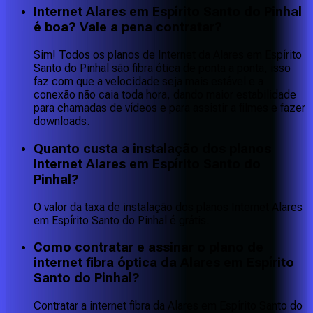
Internet Alares em Espírito Santo do Pinhal
é boa? Vale a pena contratar?
Sim! Todos os planos de Internet da Alares em Espírito
Santo do Pinhal são fibra ótica de ponta a ponta, isso
faz com que a velocidade seja mais estável e a
conexão não caia toda hora, dando maior estabilidade
para chamadas de vídeos e para assistir a filmes e fazer
downloads.
Quanto custa a instalação dos planos
Internet Alares em Espírito Santo do
Pinhal?
O valor da taxa de instalação dos planos Internet Alares
em Espírito Santo do Pinhal é grátis.
Como contratar e assinar o plano de
internet fibra óptica da Alares em Espírito
Santo do Pinhal?
Contratar a internet fibra da Alares em Espírito Santo do