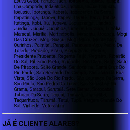
Estiva Gerbi, Fartura, Iacri, Ibirarema, Ibiúna, Iguape,
Ilha Comprida, Indaiatuba, Indiana, Inúbia Paulista,
Ipaussu, Iporanga, Itaberá, Itapecerica Da Serra,
Itapetininga, Itapeva, Itapevi, Itararé, Itariri, Itatiba,
Itatinga, Itobi, Itu, Itupeva, Jacupiranga, Jandira,
Jundiaí, Juquiá, Juquitiba, Limeira, Louveira, Lucélia,
Maracaí, Marília, Martinópolis, Miracatu, Mococa, Mogi
Das Cruzes, Mogi Guaçu, Mogi Mirim, Monte Mor,
Ourinhos, Palmital, Parapuã, Pariquera-Açu, Pedro De
Toledo, Piedade, Piraju, Pirapozinho, Platina,
Presidente Prudente, Regente Feijó, Registro, Ribeirão
Do Sul, Ribeirão Preto, Rinópolis, Rio Claro, Salto, Salto
De Pirapora, Salto Grande, Sandovalina, Santa Cruz Do
Rio Pardo, São Bernardo Do Campo, São João Da Boa
Vista, São José Do Rio Pardo, São Lourenço Da Serra,
São Paulo, São Pedro Do Turvo, São Sebastião Da
Grama, Sarapuí, Sarutaiá, Sete Barras, Sorocaba,
Taboão Da Serra, Taguaí, Tambaú, Tapiratiba,
Taquarituba, Tarumã, Tatuí, Tupã, Vargem Grande Do
Sul, Vinhedo, Votorantim.
JÁ É CLIENTE
ALARES
?