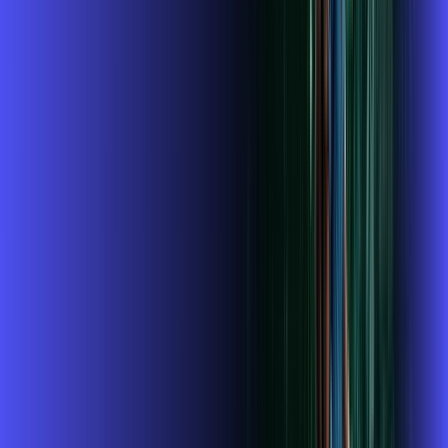
A internet da Alares em Espírito Santo do Pinhal é muito
rápida para você navegar, assistir a vídeos, ver seus shows
preferidos, ouvir músicas e levar a sua experiência de jogo
online a outro nível. Clique em CONTRATAR AGORA, ou fale
com um de nossos consultores via WhatsApp, e mude de vez
para a Alares Internet Banda Larga.
FALAR COM CONSULTOR