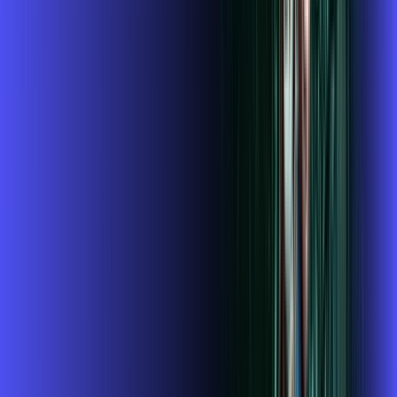
,
99
/MÊS
Contratar Agora
1GIGA+HBO+ALARES PLAY
Por:
R$
119
,
99
/MÊS
Contratar Agora
1 GIGA+DISNEY PADRÃO
Por:
R$
109
,
99
/MÊS