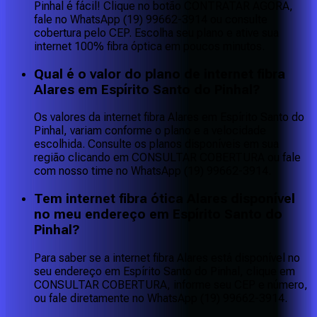
Pinhal é fácil! Clique no botão CONTRATAR AGORA,
fale no WhatsApp (19) 99662-3914 ou consulte
cobertura pelo CEP. Escolha seu plano e ative sua
internet 100% fibra óptica em poucos minutos.
Qual é o valor do plano de internet fibra
Alares em Espírito Santo do Pinhal?
Os valores da internet fibra Alares em Espírito Santo do
Pinhal, variam conforme o plano e a velocidade
escolhida. Consulte os planos disponíveis em sua
região clicando em CONSULTAR COBERTURA ou fale
com nosso time no WhatsApp (19) 99662-3914.
Tem internet fibra ótica Alares disponível
no meu endereço em Espírito Santo do
Pinhal?
Para saber se a internet fibra Alares está disponível no
seu endereço em Espírito Santo do Pinhal, clique em
CONSULTAR COBERTURA, informe seu CEP e número,
ou fale diretamente no WhatsApp (19) 99662-3914.