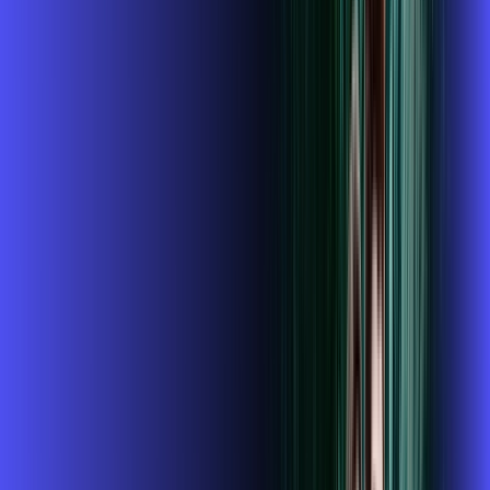
ubook go
conta outra
*Confira as condições dessa oferta +
de
R$ 104,99
/mês
por:
R$
89
,
99
/MÊS
Contratar Agora
Contratar Agora
800 MEGA
INTERNET + GLOBOPLAY
Benefícios: