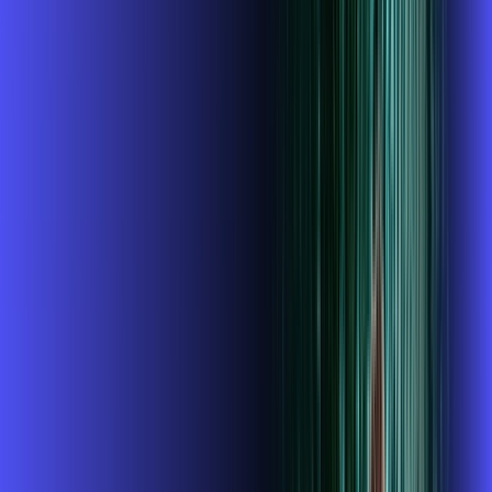
INTERNET + GLOBOPLAY
Benefícios:
Instalação gratuita
O Melhor Wi-Fi do mercado
Assinaturas inclusas:
Globoplay
ubook go
conta outra
*Confira as condições dessa oferta +
de