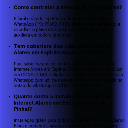
Como contratar a internet fibra da Alares?
É fácil e rápido! 🤩 Basta entrar em contato pelo
WhatsApp (19) 99662-3914, informar seu endereço e
escolher o plano ideal para você. Nossa equipe te
auxiliará em todo o processo.
Tem cobertura dos planos de internet
Alares em Espírito Santo do Pinhal?
Para saber se em seu endereço já tem os planos da
Internet Alares em Espírito Santo do Pinhal basta clicar
em CONSULTAR e digitar seu CEP e número ou fale no
Whatsapp com um de nossos consultores, clicando no
botão do whatsapp ou CONTRATAR AGORA.
Quanto custa a instalação dos planos
Internet Alares em Espírito Santo do
Pinhal?
Instalação grátis para todos os planos! 🤩 Assine Alares
Fibra e comece a navegar na velocidade da luz sem