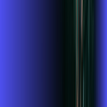
Wi-fi de alta performance para curtir e compartilhar à vontade