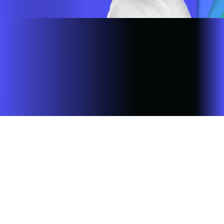
Site desenvolvido e publicado por PSP Intermediação De
Serviços LTDA I 17.082.481/0001-24. Parceiro autorizado
INFOVALE. Uso da marca regulamentado. Todos os direitos
reservados.