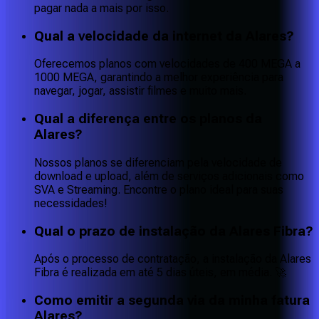
pagar nada a mais por isso.
Qual a velocidade da internet da Alares?
Oferecemos planos com velocidades de 400 MEGA a
1000 MEGA, garantindo a melhor experiência para
navegar, jogar, assistir filmes e muito mais.
Qual a diferença entre os planos da
Alares?
Nossos planos se diferenciam pela velocidade de
download e upload, além de serviços adicionais como
SVA e Streaming. Encontre o plano ideal para suas
necessidades!
Qual o prazo de instalação da Alares Fibra?
Após o processo de contratação, a instalação da Alares
Fibra é realizada em até 5 dias úteis, em média. 🚀
Como emitir a segunda via da minha fatura
Alares?