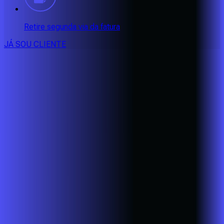
Retire segunda via da fatura
JÁ SOU CLIENTE
CONSULTE RÁPIDO AS
CIDADES
ATENDIDAS
Clique em sua cidade abaixo e confira as melhores ofertas de
internet fibra da
Alares
BA - Eunápolis
BA - Porto Seguro
BA - Santa Cruz Cabrália
CE -
Aquiraz
CE - Caucaia
CE - Eusébio
CE - Fortaleza
CE -
Maracanaú
CE - Pacatuba
MG - Alfenas
MG - Alterosa
MG -
Areado
MG - Bandeira do Sul
MG - Bom Jesus da Penha
MG -
Botelhos
MG - Cabo Verde
MG - Caldas
MG - Cambuquira
MG -
Campanha
MG - Campestre
MG - Conceição do Rio Verde
MG
- Divisa Nova
MG - Elói Mendes
MG - Fama
MG -
Guaranésia
MG - Guaxupé
MG - Ibitiúra de Minas
MG -
Ipuiúna
MG - Itajubá
MG - Itamonte
MG - Itanhandu
MG -
Lambari
MG - Machado
MG - Monte Belo
MG - Monte Santo de
Minas
MG - Muzambinho
MG - Nova Resende
MG -