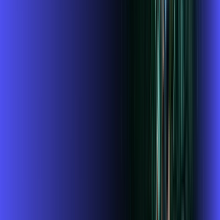
Assista filmes e séries em 4k sem interrupções