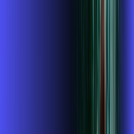
R$ 114,99
/mês
por:
R$
99
,
99
/MÊS
Contratar Agora
Contratar Agora
400 MEGA
INTERNET + ALARES PLAY
Benefícios:
Instalação gratuita
O Melhor Wi-Fi do mercado
Assinaturas inclusas: