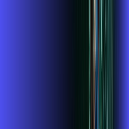
Contratar Agora
OS MELHORES APPS INCLUSOS NO
SEU
PLANO DE INTERNET
Globoplay
ubook go
conta outra vez
globoplay
Assine Internet Fibra Alares em
Espírito Santo do Pinhal