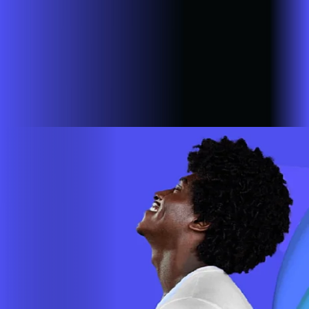
Grande do Sul
SP - Vinhedo
SP - Votorantim
A AZZA INFOVALE AGORA É ALARES
Estamos em mais de 100 cidades em 6 estados do Brasil,
com a missão de empoderar as pessoas para que possam ir
cada vez mais longe. A nossa ultra banda larga está presente
em mais de 500.000 lares e empresas em todo o país.