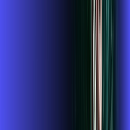
109
,
99
/MÊS
Contratar Agora
Contratar Agora
Consulte as ofertas
para o seu endereço!
CONSULTAR AGORA
CONFIRA OS COMBOS QUE
SELECIONAMOS PARA VOCÊ!
1 GIGA+GLOBOPLAY
Por:
R$
119