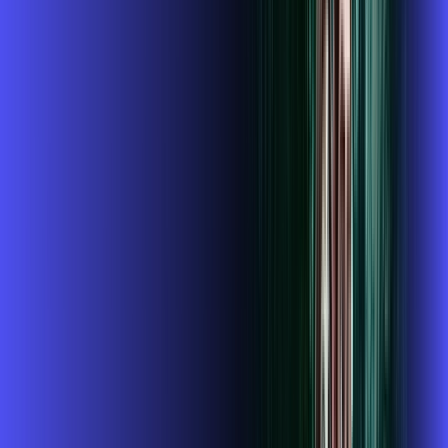
Instalação gratuita
O Melhor Wi-Fi do mercado
Assinaturas inclusas:
globoplay
conta outra
ubook go
*Confira as condições dessa oferta +
de
R$ 124,99
/mês
por:
R$