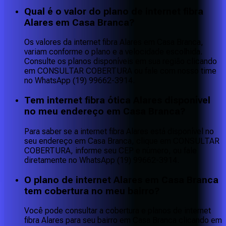
Qual é o valor do plano de internet fibra
Alares em Casa Branca?
Os valores da internet fibra Alares em Casa Branca,
variam conforme o plano e a velocidade escolhida.
Consulte os planos disponíveis em sua região clicando
em CONSULTAR COBERTURA ou fale com nosso time
no WhatsApp (19) 99662-3914.
Tem internet fibra ótica Alares disponível
no meu endereço em Casa Branca?
Para saber se a internet fibra Alares está disponível no
seu endereço em Casa Branca, clique em CONSULTAR
COBERTURA, informe seu CEP e número, ou fale
diretamente no WhatsApp (19) 99662-3914.
O plano de internet Alares em Casa Branca
tem cobertura no meu bairro?
Você pode consultar a cobertura e planos de internet
fibra Alares para seu bairro em Casa Branca clicando em