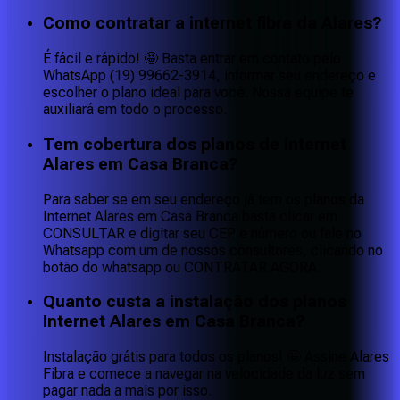
Como contratar a internet fibra da Alares?
É fácil e rápido! 🤩 Basta entrar em contato pelo
WhatsApp (19) 99662-3914, informar seu endereço e
escolher o plano ideal para você. Nossa equipe te
auxiliará em todo o processo.
Tem cobertura dos planos de internet
Alares em Casa Branca?
Para saber se em seu endereço já tem os planos da
Internet Alares em Casa Branca basta clicar em
CONSULTAR e digitar seu CEP e número ou fale no
Whatsapp com um de nossos consultores, clicando no
botão do whatsapp ou CONTRATAR AGORA.
Quanto custa a instalação dos planos
Internet Alares em Casa Branca?
Instalação grátis para todos os planos! 🤩 Assine Alares
Fibra e comece a navegar na velocidade da luz sem
pagar nada a mais por isso.