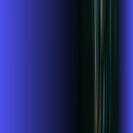
Wi-fi de alta performance para curtir e compartilhar à vontade