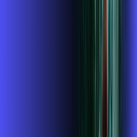
R$ 114,99
/mês
por:
R$
99
,
99
/MÊS
Contratar Agora
Contratar Agora
400 MEGA
INTERNET + ALARES PLAY
Benefícios:
Instalação gratuita
O Melhor Wi-Fi do mercado
Assinaturas inclusas: