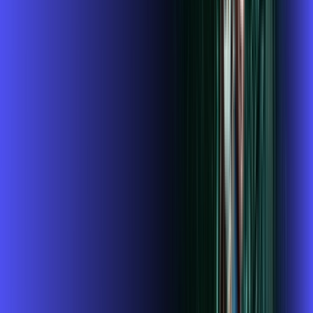
,
99
/MÊS
Contratar Agora
1GIGA+HBO+ALARES PLAY
Por:
R$
119
,
99
/MÊS
Contratar Agora
1 GIGA+DISNEY PADRÃO
Por:
R$
109
,
99
/MÊS