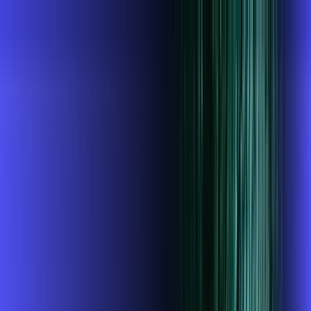
SP - Casa Branca
Área do cliente
Contratar pelo
WhatsApp
Chat On-line
AZZA INFOVALE AGORA É ALARES,
ULTRA VELOCIDADE 100% FIBRA
MELHOR OFERTA
1 GIGA