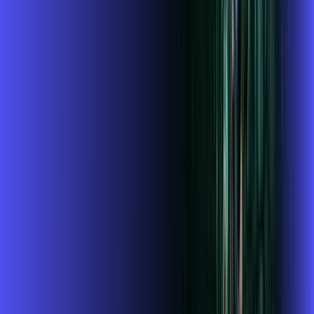
Assista filmes e séries em 4k sem interrupções