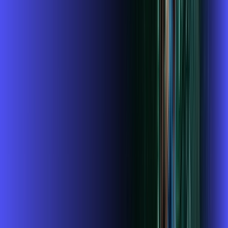
Contratar Agora
OS MELHORES APPS INCLUSOS NO
SEU
PLANO DE INTERNET
Globoplay
ubook go
conta outra vez
globoplay
Assine Internet Fibra Alares em Casa
Branca