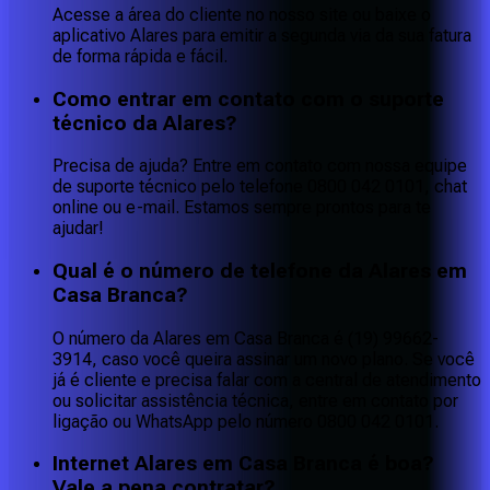
Acesse a área do cliente no nosso site ou baixe o
aplicativo Alares para emitir a segunda via da sua fatura
de forma rápida e fácil.
Como entrar em contato com o suporte
técnico da Alares?
Precisa de ajuda? Entre em contato com nossa equipe
de suporte técnico pelo telefone 0800 042 0101, chat
online ou e-mail. Estamos sempre prontos para te
ajudar!
Qual é o número de telefone da Alares em
Casa Branca?
O número da Alares em Casa Branca é (19) 99662-
3914, caso você queira assinar um novo plano. Se você
já é cliente e precisa falar com a central de atendimento
ou solicitar assistência técnica, entre em contato por
ligação ou WhatsApp pelo número 0800 042 0101.
Internet Alares em Casa Branca é boa?
Vale a pena contratar?