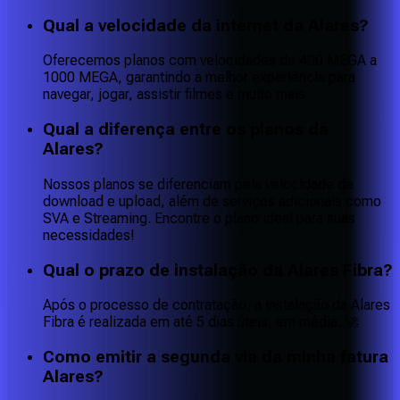
Qual a velocidade da internet da Alares?
Oferecemos planos com velocidades de 400 MEGA a
1000 MEGA, garantindo a melhor experiência para
navegar, jogar, assistir filmes e muito mais.
Qual a diferença entre os planos da
Alares?
Nossos planos se diferenciam pela velocidade de
download e upload, além de serviços adicionais como
SVA e Streaming. Encontre o plano ideal para suas
necessidades!
Qual o prazo de instalação da Alares Fibra?
Após o processo de contratação, a instalação da Alares
Fibra é realizada em até 5 dias úteis, em média. 🚀
Como emitir a segunda via da minha fatura
Alares?