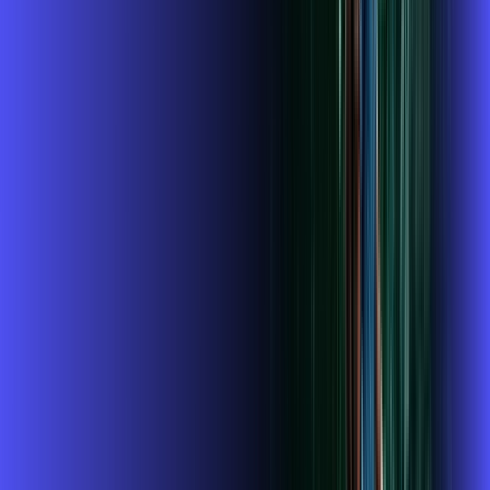
A internet da Alares em Casa Branca é muito rápida para você
navegar, assistir a vídeos, ver seus shows preferidos, ouvir
músicas e levar a sua experiência de jogo online a outro nível.
Clique em CONTRATAR AGORA, ou fale com um de nossos
consultores via WhatsApp, e mude de vez para a Alares
Internet Banda Larga.
FALAR COM CONSULTOR