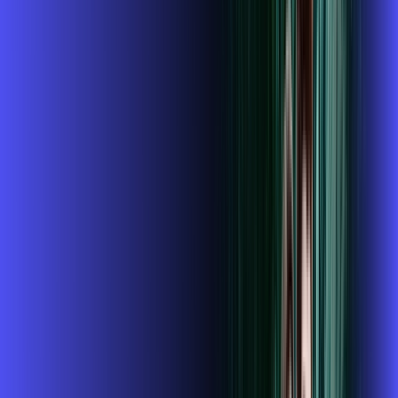
ubook go
conta outra
*Confira as condições dessa oferta +
de
R$ 104,99
/mês
por:
R$
89
,
99
/MÊS
Contratar Agora
Contratar Agora
800 MEGA
INTERNET + GLOBOPLAY
Benefícios: