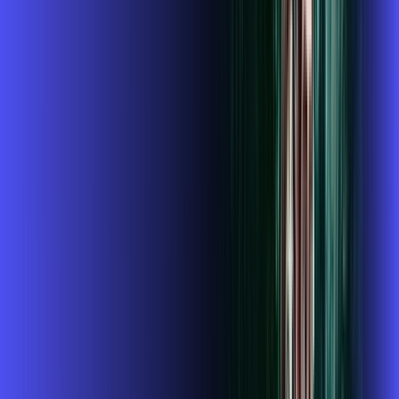
Instalação gratuita
O Melhor Wi-Fi do mercado
Assinaturas inclusas:
globoplay
conta outra
ubook go
*Confira as condições dessa oferta +
de
R$ 124,99
/mês
por:
R$