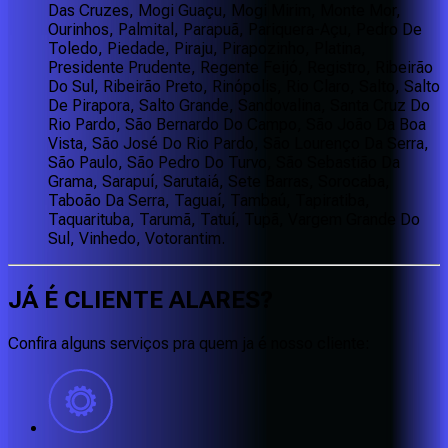
Das Cruzes, Mogi Guaçu, Mogi Mirim, Monte Mor,
Ourinhos, Palmital, Parapuã, Pariquera-Açu, Pedro De
Toledo, Piedade, Piraju, Pirapozinho, Platina,
Presidente Prudente, Regente Feijó, Registro, Ribeirão
Do Sul, Ribeirão Preto, Rinópolis, Rio Claro, Salto, Salto
De Pirapora, Salto Grande, Sandovalina, Santa Cruz Do
Rio Pardo, São Bernardo Do Campo, São João Da Boa
Vista, São José Do Rio Pardo, São Lourenço Da Serra,
São Paulo, São Pedro Do Turvo, São Sebastião Da
Grama, Sarapuí, Sarutaiá, Sete Barras, Sorocaba,
Taboão Da Serra, Taguaí, Tambaú, Tapiratiba,
Taquarituba, Tarumã, Tatuí, Tupã, Vargem Grande Do
Sul, Vinhedo, Votorantim.
JÁ É CLIENTE
ALARES
?
Confira alguns serviços pra quem ja é nosso cliente: