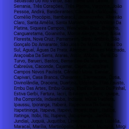
Sebastião Do Rio Verde, São Tomé Das Letras,
Serrania, Três Corações, Três Pontas, Varginha, João
Pessoa, Andirá, Bandeirantes, Cambará, Carlópolis,
Cornélio Procópio, Itambaracá, Jacarezinho, Ribeirão
Claro, Santa Amélia, Santa Mariana, Santo Antônio Da
Platina, Siqueira Campos, Wenceslau Braz, Brejinho,
Canguaretama, Goianinha, Monte Alegre, Natal, Nísia
Floresta, Nova Cruz, Parnamirim, Santo Antônio, São
Gonçalo Do Amarante, São José De Mipibu, Tibau Do
Sul, Aguaí, Águas Da Prata, Alambari, Álvares Machado,
Araçoiaba Da Serra, Araras, Assis, Atibaia, Barra Do
Turvo, Barueri, Bastos, Bernardino De Campos,
Cabreúva, Caconde, Cajamar, Cajati, Campinas,
Campos Novos Paulista, Cândido Mota, Canitar,
Capivari, Casa Branca, Chavantes, Clementina, Cotia,
Divinolândia, Dracena, Duartina, Eldorado, Elias Fausto,
Embu Das Artes, Embu-Guaçu, Espírito Santo Do Pinhal,
Estiva Gerbi, Fartura, Iacri, Ibirarema, Ibiúna, Iguape,
Ilha Comprida, Indaiatuba, Indiana, Inúbia Paulista,
Ipaussu, Iporanga, Itaberá, Itapecerica Da Serra,
Itapetininga, Itapeva, Itapevi, Itararé, Itariri, Itatiba,
Itatinga, Itobi, Itu, Itupeva, Jacupiranga, Jandira,
Jundiaí, Juquiá, Juquitiba, Limeira, Louveira, Lucélia,
Maracaí, Marília, Martinópolis, Miracatu, Mococa, Mogi