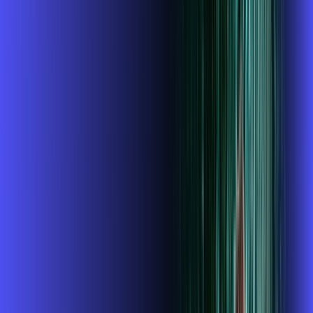
INTERNET + GLOBOPLAY
Benefícios:
Instalação gratuita
O Melhor Wi-Fi do mercado
Assinaturas inclusas:
Globoplay
ubook go
conta outra
*Confira as condições dessa oferta +
de