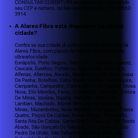
CONSULTAR COBERTURA no nosso site, informando
seu CEP e número, ou fale pelo WhatsApp (19) 99662-
3914.
A Alares Fibra está disponível na minha
cidade?
Confira se sua cidade já está na área de cobertura da
Alares Fibra, com planos de internet fibra óptica de
ultravelocidade:
Eunápolis, Porto Seguro, Santa Cruz Cabrália, Aquiraz,
Caucaia, Eusébio, Fortaleza, Maracanaú, Pacatuba,
Alfenas, Alterosa, Areado, Bandeira Do Sul, Bom Jesus
Da Penha, Botelhos, Cabo Verde, Caldas, Cambuquira,
Campanha, Campestre, Conceição Do Rio Verde, Divisa
Nova, Elói Mendes, Fama, Guaranésia, Guaxupé, Ibitiúra
De Minas, Ipuiúna, Itajubá, Itamonte, Itanhandu,
Lambari, Machado, Monte Belo, Monte Santo De
Minas, Muzambinho, Nova Resende, Paraguaçu, Passa
Quatro, Poços De Caldas, Pouso Alegre, Pouso Alto,
Santa Rita De Caldas, Santa Rita Do Sapucaí, São Bento
Abade, São Gonçalo Do Sapucaí, São Lourenço, São
Pedro Da União, São Sebastião Da Bela Vista, São