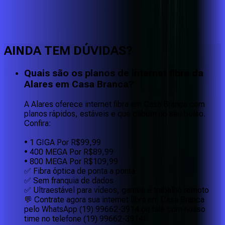
Faça downloads e uploads rápidos e sem quedas
AINDA TEM DÚVIDAS?
Quais são os planos de internet fibra da
Alares em Casa Branca?
A Alares oferece internet fibra em Casa Branca com
planos rápidos, estáveis e que cabem no seu bolso.
Confira:
• 1 GIGA Por R$99,99
• 400 MEGA Por R$89,99
• 800 MEGA Por R$109,99
✅ Fibra óptica de ponta a ponta
✅ Sem franquia de dados
✅ Ultraestável para vídeos, games e trabalho remoto
💬 Contrate agora sua internet fibra em Casa Branca
pelo WhatsApp (19) 99662-3914 ou fale com nosso
time no telefone (19) 99662-3914!