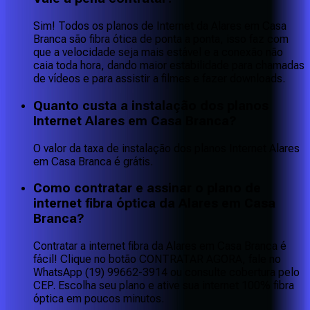
Sim! Todos os planos de Internet da Alares em Casa
Branca são fibra ótica de ponta a ponta, isso faz com
que a velocidade seja mais estável e a conexão não
caia toda hora, dando maior estabilidade para chamadas
de vídeos e para assistir a filmes e fazer downloads.
Quanto custa a instalação dos planos
Internet Alares em Casa Branca?
O valor da taxa de instalação dos planos Internet Alares
em Casa Branca é grátis.
Como contratar e assinar o plano de
internet fibra óptica da Alares em Casa
Branca?
Contratar a internet fibra da Alares em Casa Branca é
fácil! Clique no botão CONTRATAR AGORA, fale no
WhatsApp (19) 99662-3914 ou consulte cobertura pelo
CEP. Escolha seu plano e ative sua internet 100% fibra
óptica em poucos minutos.