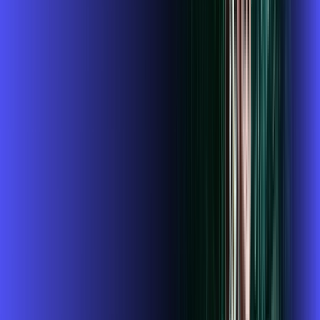
109
,
99
/MÊS
Contratar Agora
Contratar Agora
Consulte as ofertas
para o seu endereço!
CONSULTAR AGORA
CONFIRA OS COMBOS QUE
SELECIONAMOS PARA VOCÊ!
1 GIGA+GLOBOPLAY
Por:
R$
119