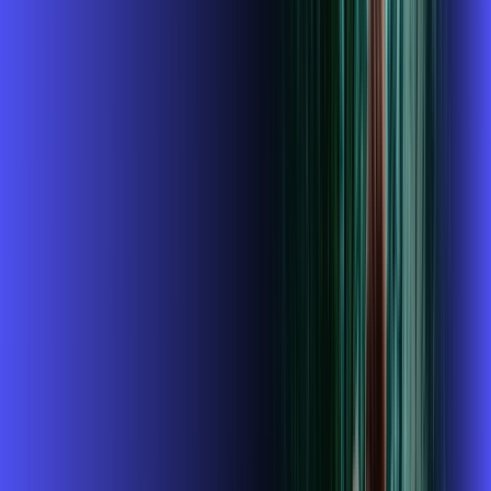
,
99
/MÊS
Contratar Agora
Contratar Agora
800 MEGA
INTERNET + GLOBOPLAY
Benefícios:
Instalação gratuita
O Melhor Wi-Fi do mercado
Assinaturas inclusas:
globoplay