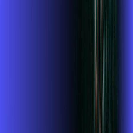
Wi-fi de alta performance para curtir e compartilhar à vontade