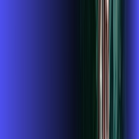
Instalação gratuita
GLOBOPLAY + ALARES PLAY
Assinaturas inclusas:
Globoplay
ubook go
conta outra
*Confira as condições dessa oferta +
de
R$ 134,99
/mês
por:
R$