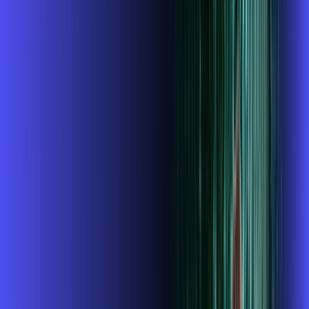
INTERNET + ALARES PLAY
Benefícios:
Instalação gratuita
O Melhor Wi-Fi do mercado
Assinaturas inclusas:
ubook go
conta outra
*Confira as condições dessa oferta +
de
R$ 114,99
/mês
por:
R$
99