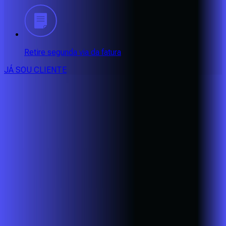
Retire segunda via da fatura
JÁ SOU CLIENTE
CONSULTE RÁPIDO AS
CIDADES
ATENDIDAS
Clique em sua cidade abaixo e confira as melhores ofertas de
internet fibra da
Alares
BA - Eunápolis
BA - Porto Seguro
BA - Santa Cruz Cabrália
CE -
Aquiraz
CE - Caucaia
CE - Eusébio
CE - Fortaleza
CE -
Maracanaú
CE - Pacatuba
MG - Alfenas
MG - Alterosa
MG -
Areado
MG - Bandeira do Sul
MG - Bom Jesus da Penha
MG -
Botelhos
MG - Cabo Verde
MG - Caldas
MG - Cambuquira
MG -
Campanha
MG - Campestre
MG - Conceição do Rio Verde
MG
- Divisa Nova
MG - Elói Mendes
MG - Fama
MG -
Guaranésia
MG - Guaxupé
MG - Ibitiúra de Minas
MG -