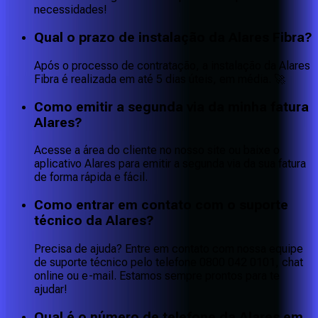
necessidades!
Qual o prazo de instalação da Alares Fibra?
Após o processo de contratação, a instalação da Alares
Fibra é realizada em até 5 dias úteis, em média. 🚀
Como emitir a segunda via da minha fatura
Alares?
Acesse a área do cliente no nosso site ou baixe o
aplicativo Alares para emitir a segunda via da sua fatura
de forma rápida e fácil.
Como entrar em contato com o suporte
técnico da Alares?
Precisa de ajuda? Entre em contato com nossa equipe
de suporte técnico pelo telefone 0800 042 0101, chat
online ou e-mail. Estamos sempre prontos para te
ajudar!
Qual é o número de telefone da Alares em