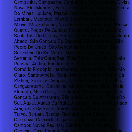
Campanha, Campestre, Conceição Do Rio Verde, Divisa
Nova, Elói Mendes, Fama, Guaranésia, Guaxupé, Ibitiúra
De Minas, Ipuiúna, Itajubá, Itamonte, Itanhandu,
Lambari, Machado, Monte Belo, Monte Santo De
Minas, Muzambinho, Nova Resende, Paraguaçu, Passa
Quatro, Poços De Caldas, Pouso Alegre, Pouso Alto,
Santa Rita De Caldas, Santa Rita Do Sapucaí, São Bento
Abade, São Gonçalo Do Sapucaí, São Lourenço, São
Pedro Da União, São Sebastião Da Bela Vista, São
Sebastião Do Rio Verde, São Tomé Das Letras,
Serrania, Três Corações, Três Pontas, Varginha, João
Pessoa, Andirá, Bandeirantes, Cambará, Carlópolis,
Cornélio Procópio, Itambaracá, Jacarezinho, Ribeirão
Claro, Santa Amélia, Santa Mariana, Santo Antônio Da
Platina, Siqueira Campos, Wenceslau Braz, Brejinho,
Canguaretama, Goianinha, Monte Alegre, Natal, Nísia
Floresta, Nova Cruz, Parnamirim, Santo Antônio, São
Gonçalo Do Amarante, São José De Mipibu, Tibau Do
Sul, Aguaí, Águas Da Prata, Alambari, Álvares Machado,
Araçoiaba Da Serra, Araras, Assis, Atibaia, Barra Do
Turvo, Barueri, Bastos, Bernardino De Campos,
Cabreúva, Caconde, Cajamar, Cajati, Campinas,
Campos Novos Paulista, Cândido Mota, Canitar,
Capivari, Casa Branca, Chavantes, Clementina, Cotia,