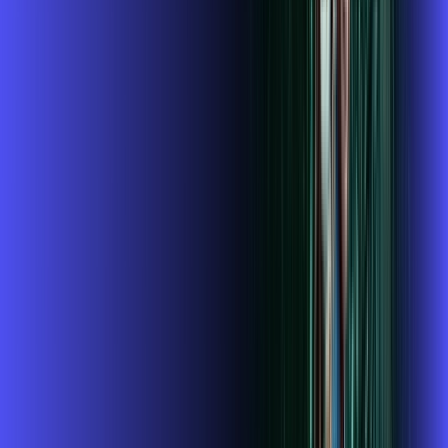
,
99
/MÊS
Contratar Agora
1 GIGA+DISNEY PADRÃO
Por:
R$
109
,
99
/MÊS
Contratar Agora
OS MELHORES APPS INCLUSOS NO
SEU
PLANO DE INTERNET
ubook go