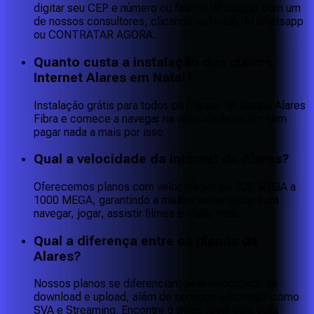
digitar seu CEP e número ou fale no Whatsapp com um
de nossos consultores, clicando no botão do whatsapp
ou CONTRATAR AGORA.
Quanto custa a instalação dos planos
Internet Alares em Natal?
Instalação grátis para todos os planos! 🤩 Assine Alares
Fibra e comece a navegar na velocidade da luz sem
pagar nada a mais por isso.
Qual a velocidade da internet da Alares?
Oferecemos planos com velocidades de 700 MEGA a
1000 MEGA, garantindo a melhor experiência para
navegar, jogar, assistir filmes e muito mais.
Qual a diferença entre os planos da
Alares?
Nossos planos se diferenciam pela velocidade de
download e upload, além de serviços adicionais como
SVA e Streaming. Encontre o plano ideal para suas