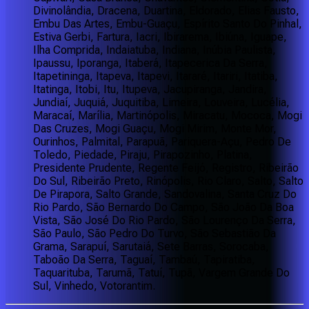
Divinolândia, Dracena, Duartina, Eldorado, Elias Fausto,
Embu Das Artes, Embu-Guaçu, Espírito Santo Do Pinhal,
Estiva Gerbi, Fartura, Iacri, Ibirarema, Ibiúna, Iguape,
Ilha Comprida, Indaiatuba, Indiana, Inúbia Paulista,
Ipaussu, Iporanga, Itaberá, Itapecerica Da Serra,
Itapetininga, Itapeva, Itapevi, Itararé, Itariri, Itatiba,
Itatinga, Itobi, Itu, Itupeva, Jacupiranga, Jandira,
Jundiaí, Juquiá, Juquitiba, Limeira, Louveira, Lucélia,
Maracaí, Marília, Martinópolis, Miracatu, Mococa, Mogi
Das Cruzes, Mogi Guaçu, Mogi Mirim, Monte Mor,
Ourinhos, Palmital, Parapuã, Pariquera-Açu, Pedro De
Toledo, Piedade, Piraju, Pirapozinho, Platina,
Presidente Prudente, Regente Feijó, Registro, Ribeirão
Do Sul, Ribeirão Preto, Rinópolis, Rio Claro, Salto, Salto
De Pirapora, Salto Grande, Sandovalina, Santa Cruz Do
Rio Pardo, São Bernardo Do Campo, São João Da Boa
Vista, São José Do Rio Pardo, São Lourenço Da Serra,
São Paulo, São Pedro Do Turvo, São Sebastião Da
Grama, Sarapuí, Sarutaiá, Sete Barras, Sorocaba,
Taboão Da Serra, Taguaí, Tambaú, Tapiratiba,
Taquarituba, Tarumã, Tatuí, Tupã, Vargem Grande Do
Sul, Vinhedo, Votorantim.