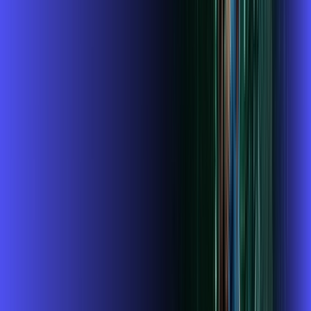
conta outra vez
globoplay
Globoplay
Assine Internet Fibra Alares em Natal
A internet da Alares em Natal é muito rápida para você
navegar, assistir a vídeos, ver seus shows preferidos, ouvir
músicas e levar a sua experiência de jogo online a outro nível.
Clique em CONTRATAR AGORA, ou fale com um de nossos
consultores via WhatsApp, e mude de vez para a Alares
Internet Banda Larga.
FALAR COM CONSULTOR