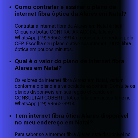
Como contratar e assinar o plano de
internet fibra óptica da Alares em Natal?
Contratar a internet fibra da Alares em Natal é fácil!
Clique no botão CONTRATAR AGORA, fale no
WhatsApp (19) 99662-3914 ou consulte cobertura pelo
CEP. Escolha seu plano e ative sua internet 100% fibra
óptica em poucos minutos.
Qual é o valor do plano de internet fibra
Alares em Natal?
Os valores da internet fibra Alares em Natal, variam
conforme o plano e a velocidade escolhida. Consulte os
planos disponíveis em sua região clicando em
CONSULTAR COBERTURA ou fale com nosso time no
WhatsApp (19) 99662-3914.
Tem internet fibra ótica Alares disponível
no meu endereço em Natal?
Para saber se a internet fibra Alares está disponível no