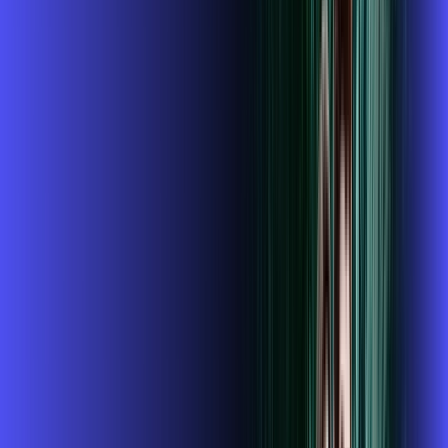
conta outra
ubook go
*Confira as condições dessa oferta +
de
R$ 124,99
/mês
por:
R$
109
,
99
/MÊS
Contratar Agora
Contratar Agora
1 GIGA
INTERNET + TV
Benefícios: