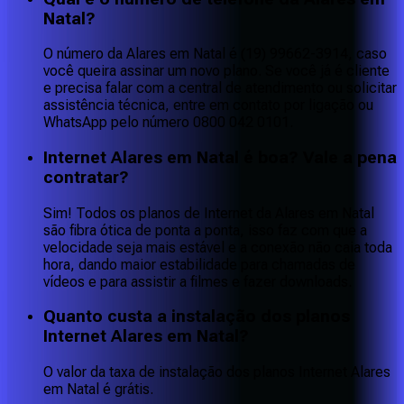
Natal?
O número da Alares em Natal é (19) 99662-3914, caso
você queira assinar um novo plano. Se você já é cliente
e precisa falar com a central de atendimento ou solicitar
assistência técnica, entre em contato por ligação ou
WhatsApp pelo número 0800 042 0101.
Internet Alares em Natal é boa? Vale a pena
contratar?
Sim! Todos os planos de Internet da Alares em Natal
são fibra ótica de ponta a ponta, isso faz com que a
velocidade seja mais estável e a conexão não caia toda
hora, dando maior estabilidade para chamadas de
vídeos e para assistir a filmes e fazer downloads.
Quanto custa a instalação dos planos
Internet Alares em Natal?
O valor da taxa de instalação dos planos Internet Alares
em Natal é grátis.