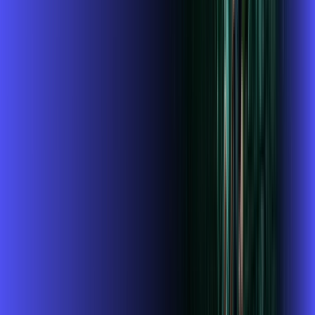
Assista filmes e séries em 4k sem interrupções