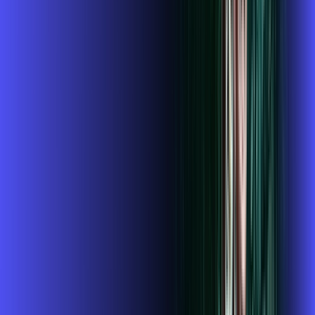
119
,
99
/MÊS
Contratar Agora
Contratar Agora
Consulte as ofertas
para o seu endereço!
CONSULTAR AGORA
CONFIRA OS COMBOS QUE
SELECIONAMOS PARA VOCÊ!
1GIGA+HBO+ALARES PLAY
Por:
R$
119