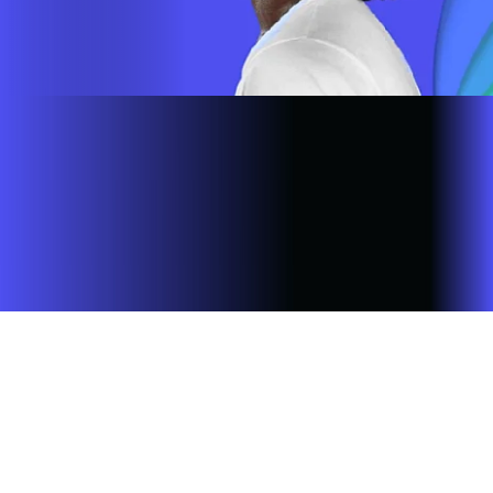
Site desenvolvido e publicado por PSP Intermediação De
Serviços LTDA I 17.082.481/0001-24. Parceiro autorizado
INFOVALE. Uso da marca regulamentado. Todos os direitos
reservados.