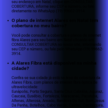
seu endereço em Natal, clique em CONSULTAR
COBERTURA, informe seu CEP e número, ou fale
diretamente no WhatsApp (19) 99662-3914.
O plano de internet Alares em Natal tem
cobertura no meu bairro?
Você pode consultar a cobertura e planos de internet
fibra Alares para seu bairro em Natal clicando em
CONSULTAR COBERTURA no nosso site, informando
seu CEP e número, ou fale pelo WhatsApp (19) 99662-
3914.
A Alares Fibra está disponível na minha
cidade?
Confira se sua cidade já está na área de cobertura da
Alares Fibra, com planos de internet fibra óptica de
ultravelocidade:
Eunápolis, Porto Seguro, Santa Cruz Cabrália, Aquiraz,
Caucaia, Eusébio, Fortaleza, Maracanaú, Pacatuba,
Alfenas, Alterosa, Areado, Bandeira Do Sul, Bom Jesus
Da Penha, Botelhos, Cabo Verde, Caldas, Cambuquira,