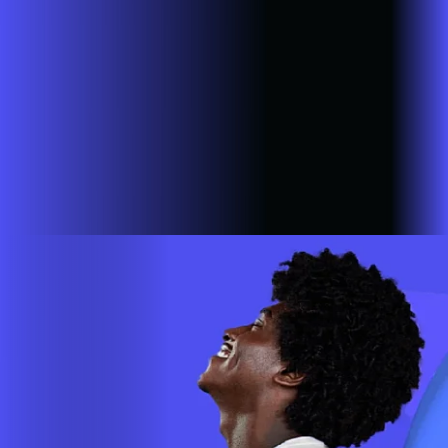
Sarutaiá
SP - Sete Barras
SP - Sorocaba
SP - Taboão da
Serra
SP - Taguaí
SP - Tambaú
SP - Tapiratiba
SP -
Taquarituba
SP - Tarumã
SP - Tatuí
SP - Tupã
SP - Vargem
Grande do Sul
SP - Vinhedo
SP - Votorantim
A AZZA INFOVALE AGORA É ALARES
Estamos em mais de 100 cidades em 6 estados do Brasil,
com a missão de empoderar as pessoas para que possam ir
cada vez mais longe. A nossa ultra banda larga está presente
em mais de 500.000 lares e empresas em todo o país.