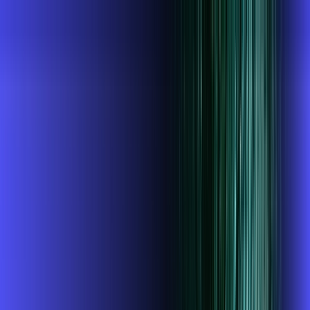
RN - Natal
Área do cliente
Contratar pelo
WhatsApp
Chat On-line
AZZA INFOVALE AGORA É ALARES,
ULTRA VELOCIDADE 100% FIBRA
MELHOR OFERTA
700 MEGA