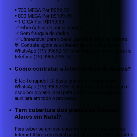
• 700 MEGA Por R$99,99
• 800 MEGA Por R$109,99
• 1 GIGA Por R$119,99
✅ Fibra óptica de ponta a ponta
✅ Sem franquia de dados
✅ Ultraestável para vídeos, games e trabalho remoto
💬 Contrate agora sua internet fibra em Natal pelo
WhatsApp (19) 99662-3914 ou fale com nosso time no
telefone (19) 99662-3914!
Como contratar a internet fibra da Alares?
É fácil e rápido! 🤩 Basta entrar em contato pelo
WhatsApp (19) 99662-3914, informar seu endereço e
escolher o plano ideal para você. Nossa equipe te
auxiliará em todo o processo.
Tem cobertura dos planos de internet
Alares em Natal?
Para saber se em seu endereço já tem os planos da
Internet Alares em Natal basta clicar em CONSULTAR e