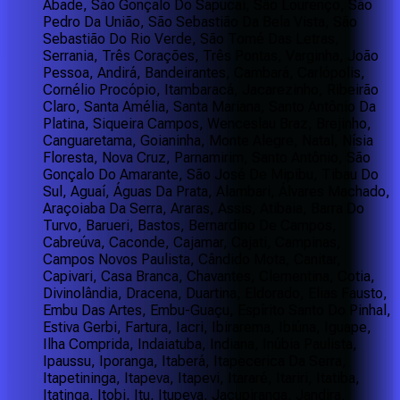
Abade, São Gonçalo Do Sapucaí, São Lourenço, São
Pedro Da União, São Sebastião Da Bela Vista, São
Sebastião Do Rio Verde, São Tomé Das Letras,
Serrania, Três Corações, Três Pontas, Varginha, João
Pessoa, Andirá, Bandeirantes, Cambará, Carlópolis,
Cornélio Procópio, Itambaracá, Jacarezinho, Ribeirão
Claro, Santa Amélia, Santa Mariana, Santo Antônio Da
Platina, Siqueira Campos, Wenceslau Braz, Brejinho,
Canguaretama, Goianinha, Monte Alegre, Natal, Nísia
Floresta, Nova Cruz, Parnamirim, Santo Antônio, São
Gonçalo Do Amarante, São José De Mipibu, Tibau Do
Sul, Aguaí, Águas Da Prata, Alambari, Álvares Machado,
Araçoiaba Da Serra, Araras, Assis, Atibaia, Barra Do
Turvo, Barueri, Bastos, Bernardino De Campos,
Cabreúva, Caconde, Cajamar, Cajati, Campinas,
Campos Novos Paulista, Cândido Mota, Canitar,
Capivari, Casa Branca, Chavantes, Clementina, Cotia,
Divinolândia, Dracena, Duartina, Eldorado, Elias Fausto,
Embu Das Artes, Embu-Guaçu, Espírito Santo Do Pinhal,
Estiva Gerbi, Fartura, Iacri, Ibirarema, Ibiúna, Iguape,
Ilha Comprida, Indaiatuba, Indiana, Inúbia Paulista,
Ipaussu, Iporanga, Itaberá, Itapecerica Da Serra,
Itapetininga, Itapeva, Itapevi, Itararé, Itariri, Itatiba,
Itatinga, Itobi, Itu, Itupeva, Jacupiranga, Jandira,