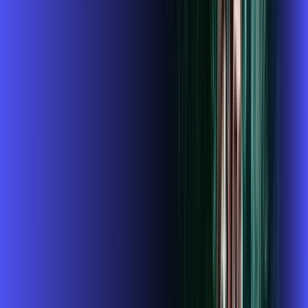
Instalação Grátis
O Melhor Wi-Fi do mercado
Assinaturas inclusas:
ubook go
conta outra
*Confira as condições dessa oferta +
de
R$ 114,99
/mês
por:
R$
99
,
99