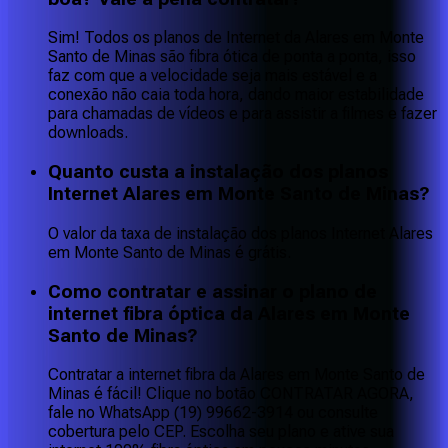
Sim! Todos os planos de Internet da Alares em Monte
Santo de Minas são fibra ótica de ponta a ponta, isso
faz com que a velocidade seja mais estável e a
conexão não caia toda hora, dando maior estabilidade
para chamadas de vídeos e para assistir a filmes e fazer
downloads.
Quanto custa a instalação dos planos
Internet Alares em Monte Santo de Minas?
O valor da taxa de instalação dos planos Internet Alares
em Monte Santo de Minas é grátis.
Como contratar e assinar o plano de
internet fibra óptica da Alares em Monte
Santo de Minas?
Contratar a internet fibra da Alares em Monte Santo de
Minas é fácil! Clique no botão CONTRATAR AGORA,
fale no WhatsApp (19) 99662-3914 ou consulte
cobertura pelo CEP. Escolha seu plano e ative sua