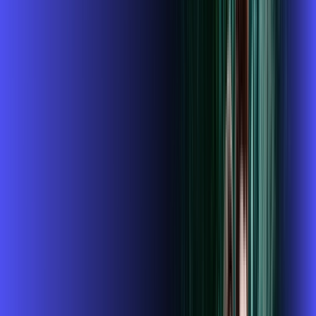
ubook go
conta outra
*Confira as condições dessa oferta +
de
R$ 104,99
/mês
por:
R$
89
,
99
/MÊS
Contratar Agora
Contratar Agora
500 MEGA
INTERNET + ALARES PLAY
Benefícios: