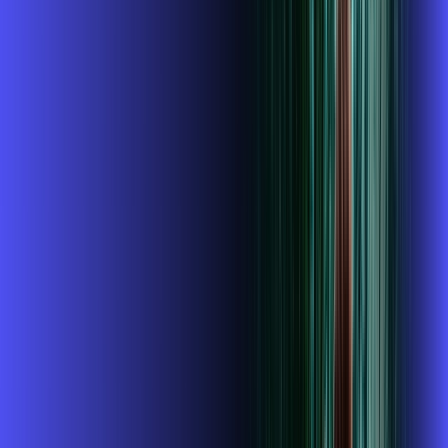
R$ 114,99
/mês
por:
R$
99
,
99
/MÊS
Contratar Agora
Contratar Agora
300 MEGA
INTERNET + ALARES PLAY
Benefícios:
Instalação Grátis
O Melhor Wi-Fi do mercado
Assinaturas inclusas: