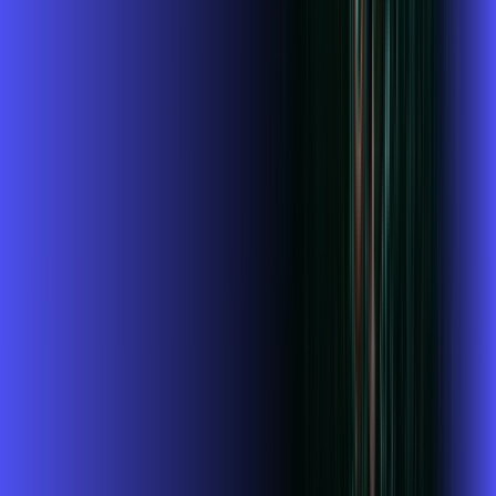
Wi-fi de alta performance para curtir e compartilhar à vontade