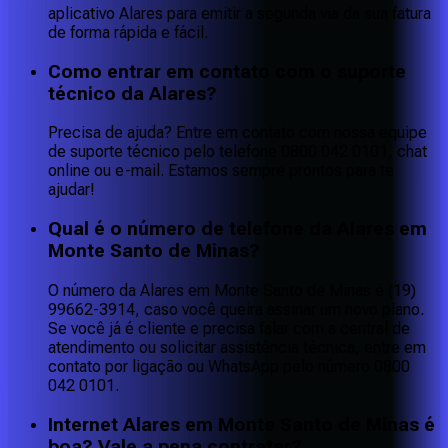
aplicativo Alares para emitir a segunda via da sua fatura
de forma rápida e fácil.
Como entrar em contato com o suporte
técnico da Alares?
Precisa de ajuda? Entre em contato com nossa equipe
de suporte técnico pelo telefone 0800 042 0101, chat
online ou e-mail. Estamos sempre prontos para te
ajudar!
Qual é o número de telefone da Alares em
Monte Santo de Minas?
O número da Alares em Monte Santo de Minas é (19)
99662-3914, caso você queira assinar um novo plano.
Se você já é cliente e precisa falar com a central de
atendimento ou solicitar assistência técnica, entre em
contato por ligação ou WhatsApp pelo número 0800
042 0101.
Internet Alares em Monte Santo de Minas é
boa? Vale a pena contratar?