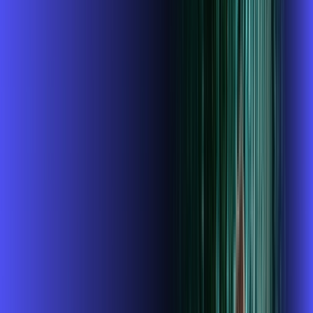
INTERNET + GLOBOPLAY
Benefícios:
Instalação Grátis
O Melhor Wi-Fi do mercado
Assinaturas inclusas:
Globoplay Anuncios
ubook go
conta outra
*Confira as condições dessa oferta +
de