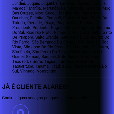
Jundiaí, Juquiá, Juquitiba, Limeira, Louveira, Lucélia,
Maracaí, Marília, Martinópolis, Miracatu, Mococa, Mogi
Das Cruzes, Mogi Guaçu, Mogi Mirim, Monte Mor,
Ourinhos, Palmital, Parapuã, Pariquera-Açu, Pedro De
Toledo, Piedade, Piraju, Pirapozinho, Platina,
Presidente Prudente, Regente Feijó, Registro, Ribeirão
Do Sul, Ribeirão Preto, Rinópolis, Rio Claro, Salto, Salto
De Pirapora, Salto Grande, Sandovalina, Santa Cruz Do
Rio Pardo, São Bernardo Do Campo, São João Da Boa
Vista, São José Do Rio Pardo, São Lourenço Da Serra,
São Paulo, São Pedro Do Turvo, São Sebastião Da
Grama, Sarapuí, Sarutaiá, Sete Barras, Sorocaba,
Taboão Da Serra, Taguaí, Tambaú, Tapiratiba,
Taquarituba, Tarumã, Tatuí, Tupã, Vargem Grande Do
Sul, Vinhedo, Votorantim.
JÁ É CLIENTE
ALARES
?
Confira alguns serviços pra quem ja é nosso cliente: