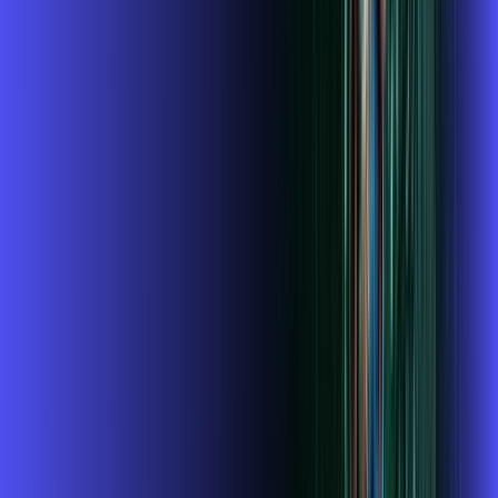
SELECIONAMOS PARA VOCÊ!
500 MEGA + DEEZER
Por:
R$
99
,
99
/MÊS
Contratar Agora
500 MB + ALARES PLAY
Por:
R$
139
,
99
/MÊS
Contratar Agora