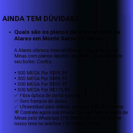
Faça downloads e uploads rápidos e sem quedas
AINDA TEM DÚVIDAS?
Quais são os planos de internet fibra da
Alares em Monte Santo de Minas?
A Alares oferece internet fibra em Monte Santo de
Minas com planos rápidos, estáveis e que cabem no
seu bolso. Confira:
• 500 MEGA Por R$99,99
• 300 MEGA Por R$89,99
• 500 MEGA Por R$99,99
• 500 MEGA Por R$119,99
✅ Fibra óptica de ponta a ponta
✅ Sem franquia de dados
✅ Ultraestável para vídeos, games e trabalho remoto
💬 Contrate agora sua internet fibra em Monte Santo de
Minas pelo WhatsApp (19) 99662-3914 ou fale com
nosso time no telefone (19) 99662-3914!