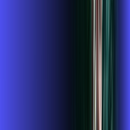
/MÊS
Contratar Agora
Contratar Agora
500 MEGA
INTERNET + HBO MAX
Benefícios:
Instalação Grátis
O Melhor Wi-Fi do mercado
Assinaturas inclusas:
HBO MAX
ubook go