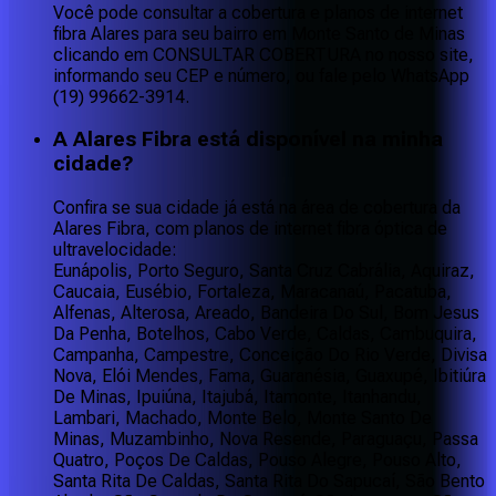
Você pode consultar a cobertura e planos de internet
fibra Alares para seu bairro em Monte Santo de Minas
clicando em CONSULTAR COBERTURA no nosso site,
informando seu CEP e número, ou fale pelo WhatsApp
(19) 99662-3914.
A Alares Fibra está disponível na minha
cidade?
Confira se sua cidade já está na área de cobertura da
Alares Fibra, com planos de internet fibra óptica de
ultravelocidade:
Eunápolis, Porto Seguro, Santa Cruz Cabrália, Aquiraz,
Caucaia, Eusébio, Fortaleza, Maracanaú, Pacatuba,
Alfenas, Alterosa, Areado, Bandeira Do Sul, Bom Jesus
Da Penha, Botelhos, Cabo Verde, Caldas, Cambuquira,
Campanha, Campestre, Conceição Do Rio Verde, Divisa
Nova, Elói Mendes, Fama, Guaranésia, Guaxupé, Ibitiúra
De Minas, Ipuiúna, Itajubá, Itamonte, Itanhandu,
Lambari, Machado, Monte Belo, Monte Santo De
Minas, Muzambinho, Nova Resende, Paraguaçu, Passa
Quatro, Poços De Caldas, Pouso Alegre, Pouso Alto,
Santa Rita De Caldas, Santa Rita Do Sapucaí, São Bento