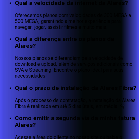
Qual a velocidade da internet da Alares?
Oferecemos planos com velocidades de 300 MEGA a
500 MEGA, garantindo a melhor experiência para
navegar, jogar, assistir filmes e muito mais.
Qual a diferença entre os planos da
Alares?
Nossos planos se diferenciam pela velocidade de
download e upload, além de serviços adicionais como
SVA e Streaming. Encontre o plano ideal para suas
necessidades!
Qual o prazo de instalação da Alares Fibra?
Após o processo de contratação, a instalação da Alares
Fibra é realizada em até 5 dias úteis, em média. 🚀
Como emitir a segunda via da minha fatura
Alares?
Acesse a área do cliente no nosso site ou baixe o