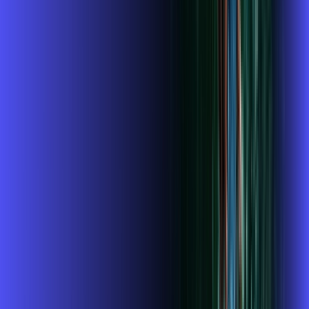
para você navegar, assistir a vídeos, ver seus shows
preferidos, ouvir músicas e levar a sua experiência de jogo
online a outro nível. Clique em CONTRATAR AGORA, ou fale
com um de nossos consultores via WhatsApp, e mude de vez
para a Alares Internet Banda Larga.
FALAR COM CONSULTOR