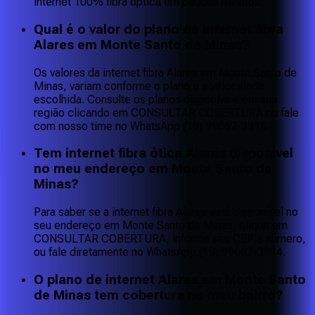
internet 100% fibra óptica em poucos minutos.
Qual é o valor do plano de internet fibra
Alares em Monte Santo de Minas?
Os valores da internet fibra Alares em Monte Santo de
Minas, variam conforme o plano e a velocidade
escolhida. Consulte os planos disponíveis em sua
região clicando em CONSULTAR COBERTURA ou fale
com nosso time no WhatsApp (19) 99662-3914.
Tem internet fibra ótica Alares disponível
no meu endereço em Monte Santo de
Minas?
Para saber se a internet fibra Alares está disponível no
seu endereço em Monte Santo de Minas, clique em
CONSULTAR COBERTURA, informe seu CEP e número,
ou fale diretamente no WhatsApp (19) 99662-3914.
O plano de internet Alares em Monte Santo
de Minas tem cobertura no meu bairro?