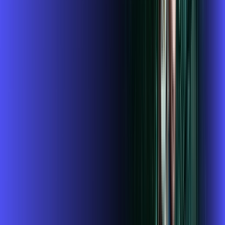
conta outra
*Confira as condições dessa oferta +
de
R$ 134,99
/mês
por:
R$
119
,
99
/MÊS
Contratar Agora
Contratar Agora
Consulte as ofertas
para o seu endereço!
CONSULTAR AGORA
CONFIRA OS COMBOS QUE