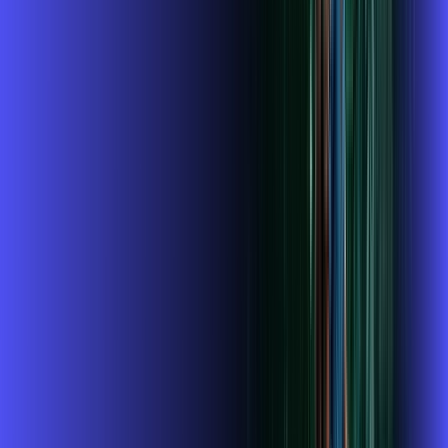
OS MELHORES APPS INCLUSOS NO
SEU
PLANO DE INTERNET
Globoplay Anuncios
ubook go
conta outra vez
HBO MAX
Assine Internet Fibra Alares em
Monte Santo de Minas
A internet da Alares em Monte Santo de Minas é muito rápida