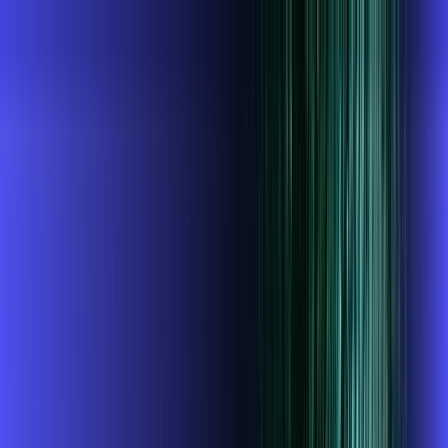
MG - Monte Santo de Minas
Área do cliente
Contratar pelo
WhatsApp
Chat On-line
AZZA INFOVALE AGORA É ALARES,
ULTRA VELOCIDADE 100% FIBRA
MELHOR OFERTA
500 MEGA