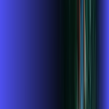
A internet da Alares em Três Pontas é muito rápida para você
navegar, assistir a vídeos, ver seus shows preferidos, ouvir
músicas e levar a sua experiência de jogo online a outro nível.
Clique em CONTRATAR AGORA, ou fale com um de nossos
consultores via WhatsApp, e mude de vez para a Alares
Internet Banda Larga.
FALAR COM CONSULTOR