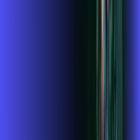
CONFIRA OS COMBOS QUE
SELECIONAMOS PARA VOCÊ!
1GIGA+HBO+ALARES PLAY
Por:
R$
119
,
99
/MÊS
Contratar Agora
1 GIGA+DISNEY PADRÃO
Por:
R$
109
,
99
/MÊS