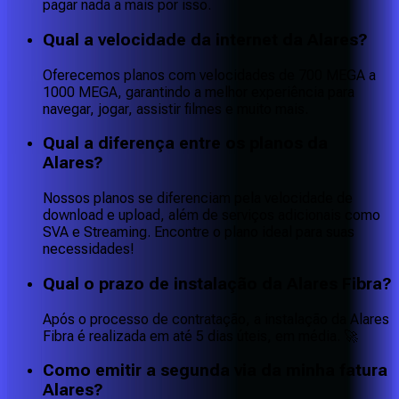
pagar nada a mais por isso.
Qual a velocidade da internet da Alares?
Oferecemos planos com velocidades de 700 MEGA a
1000 MEGA, garantindo a melhor experiência para
navegar, jogar, assistir filmes e muito mais.
Qual a diferença entre os planos da
Alares?
Nossos planos se diferenciam pela velocidade de
download e upload, além de serviços adicionais como
SVA e Streaming. Encontre o plano ideal para suas
necessidades!
Qual o prazo de instalação da Alares Fibra?
Após o processo de contratação, a instalação da Alares
Fibra é realizada em até 5 dias úteis, em média. 🚀
Como emitir a segunda via da minha fatura
Alares?