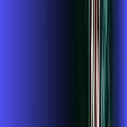
,
99
/MÊS
Contratar Agora
Contratar Agora
1 GIGA
INTERNET + TV
Benefícios:
Instalação gratuita
GLOBOPLAY + ALARES PLAY
Assinaturas inclusas:
Globoplay