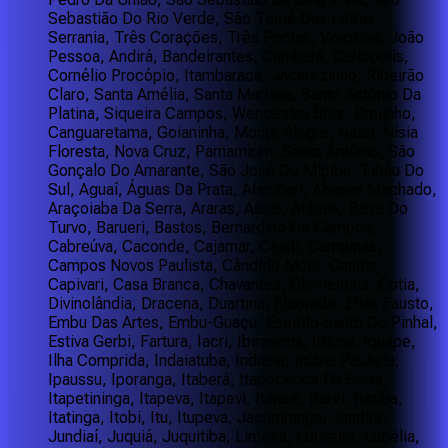
Sebastião Do Rio Verde, São Tomé Das Letras,
Serrania, Três Corações, Três Pontas, Varginha, João
Pessoa, Andirá, Bandeirantes, Cambará, Carlópolis,
Cornélio Procópio, Itambaracá, Jacarezinho, Ribeirão
Claro, Santa Amélia, Santa Mariana, Santo Antônio Da
Platina, Siqueira Campos, Wenceslau Braz, Brejinho,
Canguaretama, Goianinha, Monte Alegre, Natal, Nísia
Floresta, Nova Cruz, Parnamirim, Santo Antônio, São
Gonçalo Do Amarante, São José De Mipibu, Tibau Do
Sul, Aguaí, Águas Da Prata, Alambari, Álvares Machado,
Araçoiaba Da Serra, Araras, Assis, Atibaia, Barra Do
Turvo, Barueri, Bastos, Bernardino De Campos,
Cabreúva, Caconde, Cajamar, Cajati, Campinas,
Campos Novos Paulista, Cândido Mota, Canitar,
Capivari, Casa Branca, Chavantes, Clementina, Cotia,
Divinolândia, Dracena, Duartina, Eldorado, Elias Fausto,
Embu Das Artes, Embu-Guaçu, Espírito Santo Do Pinhal,
Estiva Gerbi, Fartura, Iacri, Ibirarema, Ibiúna, Iguape,
Ilha Comprida, Indaiatuba, Indiana, Inúbia Paulista,
Ipaussu, Iporanga, Itaberá, Itapecerica Da Serra,
Itapetininga, Itapeva, Itapevi, Itararé, Itariri, Itatiba,
Itatinga, Itobi, Itu, Itupeva, Jacupiranga, Jandira,
Jundiaí, Juquiá, Juquitiba, Limeira, Louveira, Lucélia,