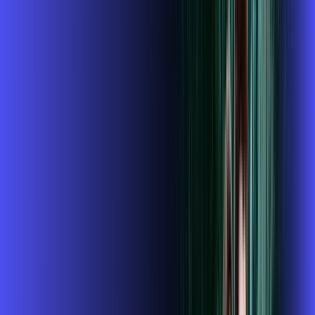
conta outra
*Confira as condições dessa oferta +
de
R$ 114,99
/mês
por:
R$
99
,
99
/MÊS
Contratar Agora
Contratar Agora
800 MEGA
INTERNET + GLOBOPLAY
Benefícios: