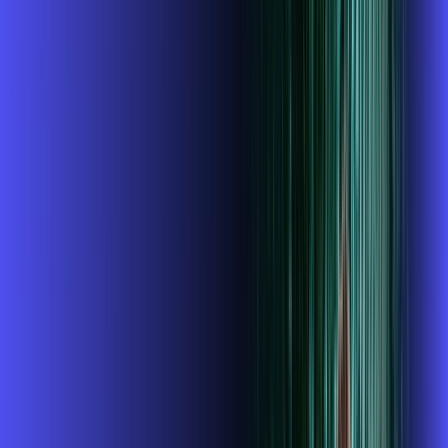
INTERNET + ALARES PLAY
Benefícios:
Instalação gratuita
O Melhor Wi-Fi do mercado
Assinaturas inclusas:
ubook go
conta outra
*Confira as condições dessa oferta +
de
R$ 119,99
/mês
por:
R$
99