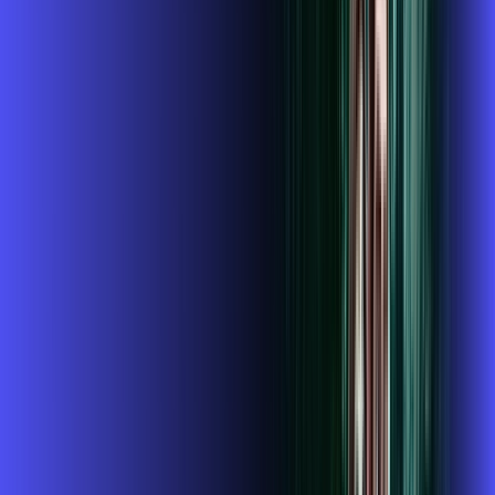
Instalação gratuita
O Melhor Wi-Fi do mercado
Assinaturas inclusas:
globoplay
conta outra
ubook go
*Confira as condições dessa oferta +
de
R$ 124,99
/mês
por:
R$
109