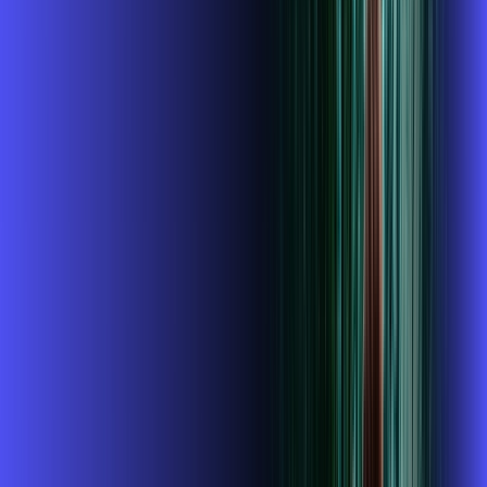
,
99
/MÊS
Contratar Agora
Contratar Agora
MELHOR OFERTA
700 MEGA
INTERNET + ALARES PLAY
Benefícios:
Instalação gratuita
O Melhor Wi-Fi do mercado
Assinaturas inclusas:
ubook go