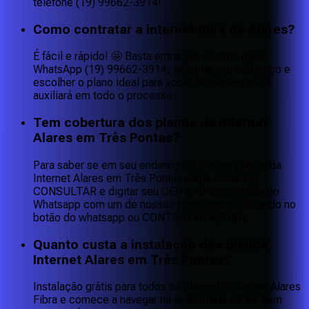
telefone (19) 99662-3914!
Como contratar a internet fibra da Alares?
É fácil e rápido! 🤩 Basta entrar em contato pelo
WhatsApp (19) 99662-3914, informar seu endereço e
escolher o plano ideal para você. Nossa equipe te
auxiliará em todo o processo.
Tem cobertura dos planos de internet
Alares em Três Pontas?
Para saber se em seu endereço já tem os planos da
Internet Alares em Três Pontas basta clicar em
CONSULTAR e digitar seu CEP e número ou fale no
Whatsapp com um de nossos consultores, clicando no
botão do whatsapp ou CONTRATAR AGORA.
Quanto custa a instalação dos planos
Internet Alares em Três Pontas?
Instalação grátis para todos os planos! 🤩 Assine Alares
Fibra e comece a navegar na velocidade da luz sem