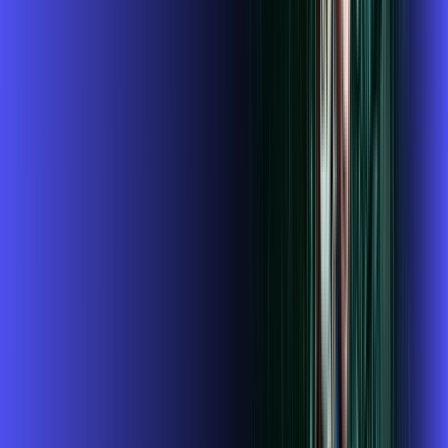
ubook go
conta outra
*Confira as condições dessa oferta +
de
R$ 134,99
/mês
por:
R$
119
,
99
/MÊS
Contratar Agora
Contratar Agora
Consulte as ofertas
para o seu endereço!
CONSULTAR AGORA