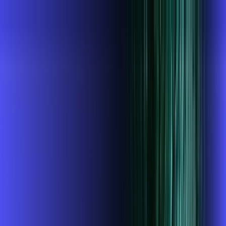
MG - Três Pontas
Área do cliente
Contratar pelo
WhatsApp
Chat On-line
AZZA INFOVALE AGORA É ALARES,
ULTRA VELOCIDADE 100% FIBRA
MELHOR OFERTA
700 MEGA