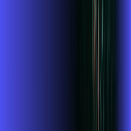
Wi-fi de alta performance para curtir e compartilhar à vontade