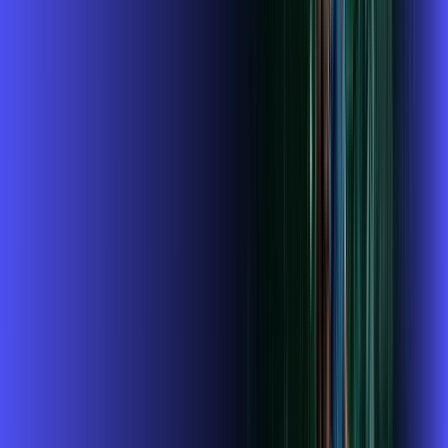
Contratar Agora
OS MELHORES APPS INCLUSOS NO
SEU
PLANO DE INTERNET
ubook go
conta outra vez
globoplay
Globoplay
Assine Internet Fibra Alares em Três
Pontas