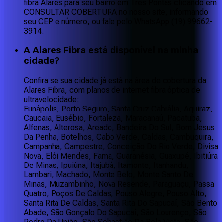
fibra Alares para seu bairro em Três Pontas clicando em
CONSULTAR COBERTURA no nosso site, informando
seu CEP e número, ou fale pelo WhatsApp (19) 99662-
3914.
A Alares Fibra está disponível na minha
cidade?
Confira se sua cidade já está na área de cobertura da
Alares Fibra, com planos de internet fibra óptica de
ultravelocidade:
Eunápolis, Porto Seguro, Santa Cruz Cabrália, Aquiraz,
Caucaia, Eusébio, Fortaleza, Maracanaú, Pacatuba,
Alfenas, Alterosa, Areado, Bandeira Do Sul, Bom Jesus
Da Penha, Botelhos, Cabo Verde, Caldas, Cambuquira,
Campanha, Campestre, Conceição Do Rio Verde, Divisa
Nova, Elói Mendes, Fama, Guaranésia, Guaxupé, Ibitiúra
De Minas, Ipuiúna, Itajubá, Itamonte, Itanhandu,
Lambari, Machado, Monte Belo, Monte Santo De
Minas, Muzambinho, Nova Resende, Paraguaçu, Passa
Quatro, Poços De Caldas, Pouso Alegre, Pouso Alto,
Santa Rita De Caldas, Santa Rita Do Sapucaí, São Bento
Abade, São Gonçalo Do Sapucaí, São Lourenço, São
Pedro Da União, São Sebastião Da Bela Vista, São