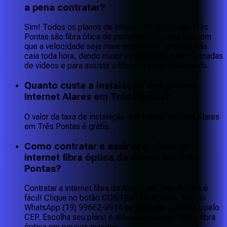
a pena contratar?
Sim! Todos os planos de Internet da Alares em Três
Pontas são fibra ótica de ponta a ponta, isso faz com
que a velocidade seja mais estável e a conexão não
caia toda hora, dando maior estabilidade para chamadas
de vídeos e para assistir a filmes e fazer downloads.
Quanto custa a instalação dos planos
Internet Alares em Três Pontas?
O valor da taxa de instalação dos planos Internet Alares
em Três Pontas é grátis.
Como contratar e assinar o plano de
internet fibra óptica da Alares em Três
Pontas?
Contratar a internet fibra da Alares em Três Pontas é
fácil! Clique no botão CONTRATAR AGORA, fale no
WhatsApp (19) 99662-3914 ou consulte cobertura pelo
CEP. Escolha seu plano e ative sua internet 100% fibra
óptica em poucos minutos.