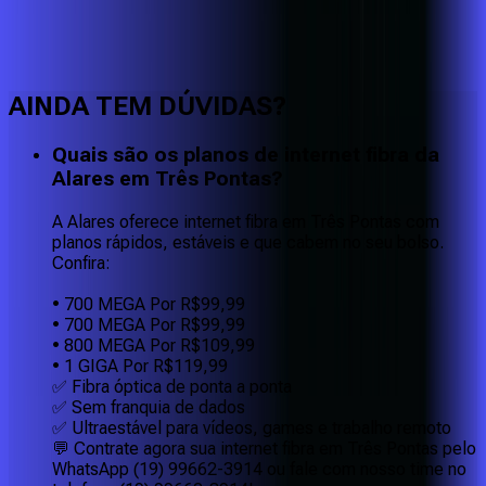
Faça downloads e uploads rápidos e sem quedas
AINDA TEM DÚVIDAS?
Quais são os planos de internet fibra da
Alares em Três Pontas?
A Alares oferece internet fibra em Três Pontas com
planos rápidos, estáveis e que cabem no seu bolso.
Confira:
• 700 MEGA Por R$99,99
• 700 MEGA Por R$99,99
• 800 MEGA Por R$109,99
• 1 GIGA Por R$119,99
✅ Fibra óptica de ponta a ponta
✅ Sem franquia de dados
✅ Ultraestável para vídeos, games e trabalho remoto
💬 Contrate agora sua internet fibra em Três Pontas pelo
WhatsApp (19) 99662-3914 ou fale com nosso time no