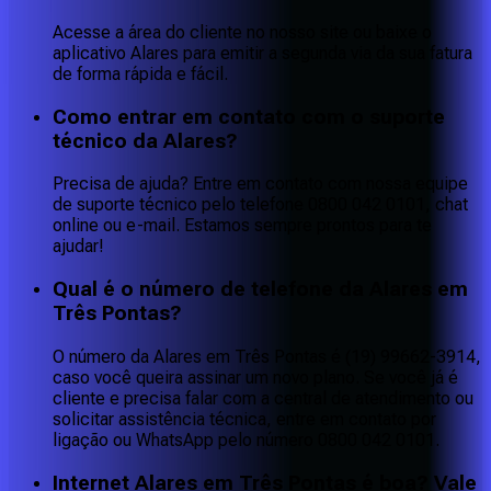
Acesse a área do cliente no nosso site ou baixe o
aplicativo Alares para emitir a segunda via da sua fatura
de forma rápida e fácil.
Como entrar em contato com o suporte
técnico da Alares?
Precisa de ajuda? Entre em contato com nossa equipe
de suporte técnico pelo telefone 0800 042 0101, chat
online ou e-mail. Estamos sempre prontos para te
ajudar!
Qual é o número de telefone da Alares em
Três Pontas?
O número da Alares em Três Pontas é (19) 99662-3914,
caso você queira assinar um novo plano. Se você já é
cliente e precisa falar com a central de atendimento ou
solicitar assistência técnica, entre em contato por
ligação ou WhatsApp pelo número 0800 042 0101.
Internet Alares em Três Pontas é boa? Vale