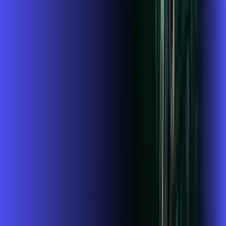
Assista filmes e séries em 4k sem interrupções