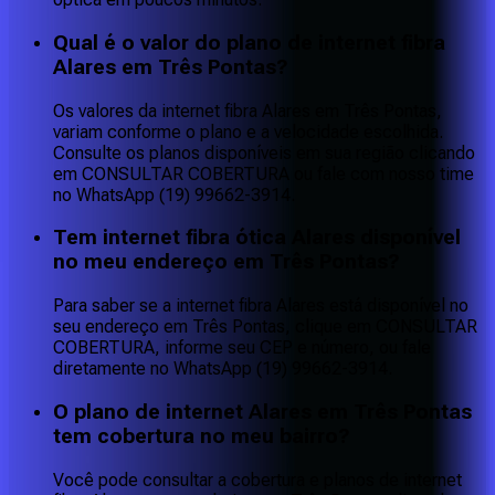
Qual é o valor do plano de internet fibra
Alares em Três Pontas?
Os valores da internet fibra Alares em Três Pontas,
variam conforme o plano e a velocidade escolhida.
Consulte os planos disponíveis em sua região clicando
em CONSULTAR COBERTURA ou fale com nosso time
no WhatsApp (19) 99662-3914.
Tem internet fibra ótica Alares disponível
no meu endereço em Três Pontas?
Para saber se a internet fibra Alares está disponível no
seu endereço em Três Pontas, clique em CONSULTAR
COBERTURA, informe seu CEP e número, ou fale
diretamente no WhatsApp (19) 99662-3914.
O plano de internet Alares em Três Pontas
tem cobertura no meu bairro?
Você pode consultar a cobertura e planos de internet